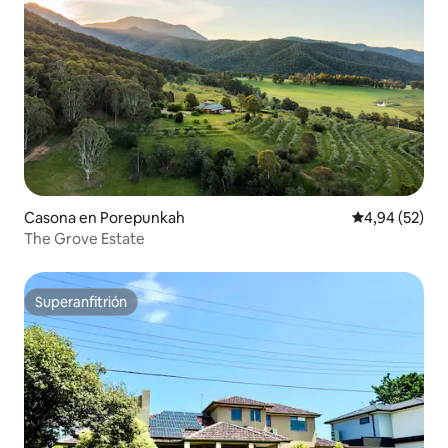
Casona en Porepunkah
Calificación p
4,94 (52)
The Grove Estate
Superanfitrión
Superanfitrión