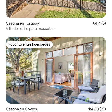
Casona en Torquay
Calificació
4,4 (5)
Villa de retiro para mascotas
Favorito entre huéspedes
Favorito entre huéspedes
Casona en Cowes
Calificación 
4,89 (19)