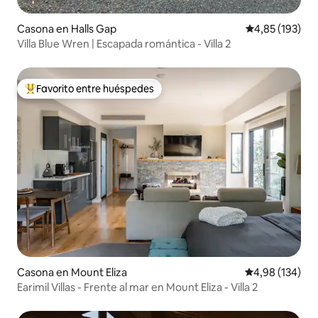
Casona en Halls Gap
Calificación p
4,85 (193)
Villa Blue Wren | Escapada romántica - Villa 2
Favorito entre huéspedes
Favorito entre los huéspedes más destacados
Casona en Mount Eliza
Calificación pr
4,98 (134)
Earimil Villas - Frente al mar en Mount Eliza - Villa 2