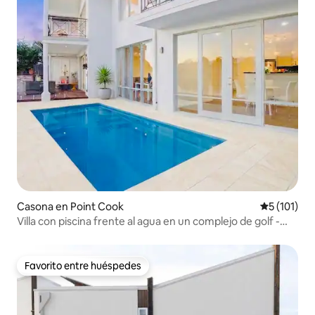
Casona en Point Cook
Calificació
5 (101)
Villa con piscina frente al agua en un complejo de golf -
Casa de 2 dormitorios
Favorito entre huéspedes
Favorito entre huéspedes