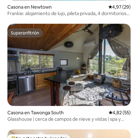
Casona en Newtown
Calificación p
4,97 (29)
Frankie: alojamiento de lujo, pileta privada, 4 dormitorios,
3 baños
Superanfitrión
Superanfitrión
Casona en Tawonga South
Calificación 
4,82 (55)
Glasshouse | cerca de campos de nieve y vistas | spa y
fogata