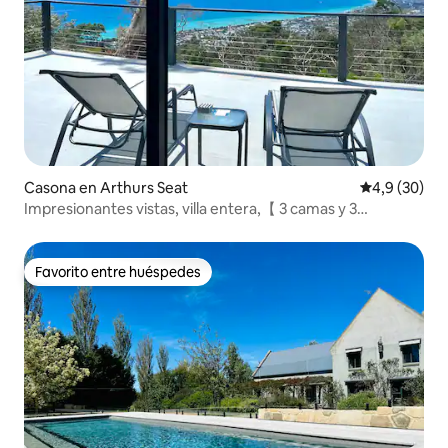
Casona en Arthurs Seat
Calificación
4,9 (30)
Impresionantes vistas, villa entera,【 3 camas y 3
bañeras】
Favorito entre huéspedes
Favorito entre huéspedes