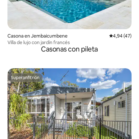
Casona en Jembaicumbene
Calificación 
4,94 (47)
Villa de lujo con jardín francés
Casonas con pileta
Superanfitrión
Superanfitrión