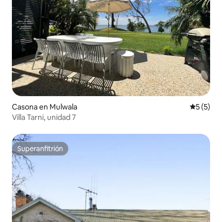
Casona en Mulwala
Calificac
5 (5)
Villa Tarni, unidad 7
Superanfitrión
Superanfitrión