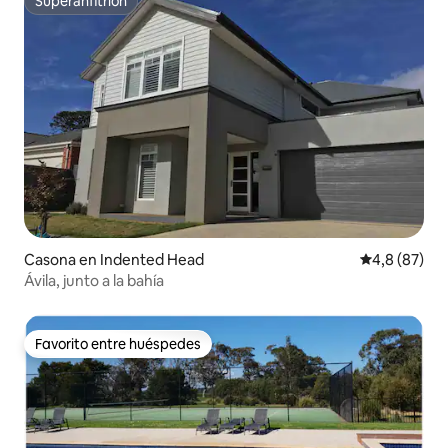
Superanfitrión
Superanfitrión
Casona en Indented Head
Calificación
4,8 (87)
Ávila, junto a la bahía
Favorito entre huéspedes
Favorito entre huéspedes