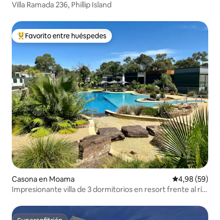
Villa Ramada 236, Phillip Island
Favorito entre huéspedes
Favorito entre los huéspedes más destacados
Casona en Moama
Calificación p
4,98 (59)
Impresionante villa de 3 dormitorios en resort frente al río
con piscina