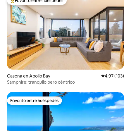
Favorito entre huéspedes
Favorito entre los huéspedes más destacados
Casona en Apollo Bay
Calificación p
4,97 (103)
Samphire: tranquilo pero céntrico
Favorito entre huéspedes
Favorito entre huéspedes