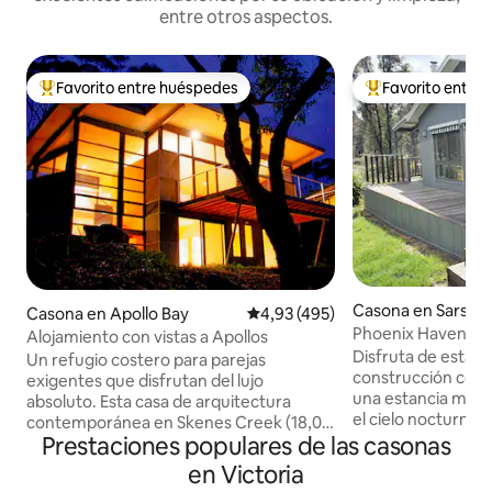
entre otros aspectos.
Favorito entre huéspedes
Favorito entre
Favorito entre los huéspedes más destacados
Favorito entre l
Casona en Sarsfie
Casona en Apollo Bay
Calificación promedio: 4,93 de 5
4,93 (495)
Phoenix Haven. Vil
Alojamiento con vistas a Apollos
con dos dormitori
Disfruta de esta c
Un refugio costero para parejas
construcción con 
exigentes que disfrutan del lujo
una estancia mara
absoluto. Esta casa de arquitectura
el cielo nocturno m
contemporánea en Skenes Creek (18,00
baño de hidromasaj
Prestaciones populares de las casonas
metros cuadrados) tiene: * Amplias
entorno de «cielo 
zonas de entretenimiento y estar en el
en Victoria
frente al fuego de 
interior y exterior. * Impresionantes