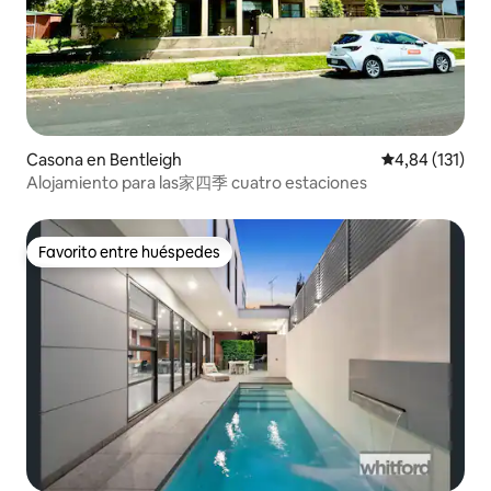
Casona en Bentleigh
Calificación p
4,84 (131)
Alojamiento para las家四季 cuatro estaciones
Favorito entre huéspedes
Favorito entre huéspedes