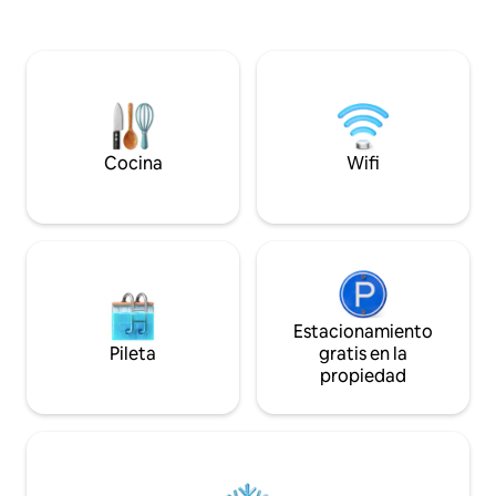
en casa UHD o sum
vistas a la playa de Skenes. * Netflix, Stan,
atracciones natura
Spotify en TV LG de 50 pulgadas. * Aire
visita las excelen
acondicionado de ciclo inverso Daikin
cervecerías artesan
Multi Head. * Bañera de hidromasaje de 6
esquina. Wifi gratu
chorros en el dormitorio principal en
oficina, amplias z
suite. * Barbacoa «WeberQ» en el balcón.
entretenimiento al
* Enorme zona de terraza. * Una
para atender toda
selección de DVD. * Cafetera Nespresso
Cocina
Wifi
y café.
Estacionamiento
Pileta
gratis en la
propiedad