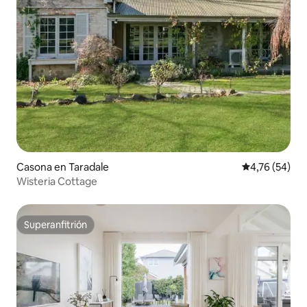
Casona en Taradale
Calificación 
4,76 (54)
Wisteria Cottage
Superanfitrión
Superanfitrión