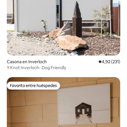
Casona en Inverloch
Calificación p
4,92 (231)
Y Knot Inverloch- Dog Friendly
Favorito entre huéspedes
Favorito entre huéspedes