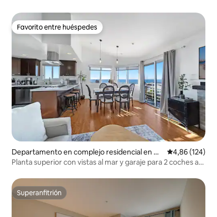
Favorito entre huéspedes
Favorito entre huéspedes
Departamento en complejo residencial en M
Calificación pr
4,86 (124)
anhattan Beach
Planta superior con vistas al mar y garaje para 2 coches a
unos pasos de la arena
Superanfitrión
Superanfitrión