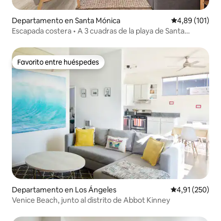
Departamento en Santa Mónica
Calificación p
4,89 (101)
Escapada costera • A 3 cuadras de la playa de Santa
Mónica
Favorito entre huéspedes
Favorito entre huéspedes
Departamento en Los Ángeles
Calificación p
4,91 (250)
Venice Beach, junto al distrito de Abbot Kinney