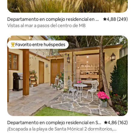
Departamento en complejo residencial en M
Calificación pr
4,88 (249)
anhattan Beach
Vistas al mar a pasos del centro de MB
Favorito entre huéspedes
Favorito entre los huéspedes más destacados
Departamento en complejo residencial en Sa
Calificación pr
4,86 (162)
nta Mónica
¡Escapada a la playa de Santa Mónica! 2 dormitorios,
estacionamiento y bicicletas