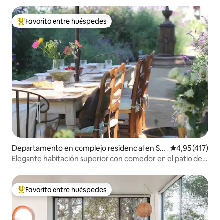
Favorito entre huéspedes
Favorito entre los huéspedes más destacados
Departamento en complejo residencial en Sa
Calificación p
4,95 (417)
nta Mónica
Elegante habitación superior con comedor en el patio del
jardín
Favorito entre huéspedes
Favorito entre los huéspedes más destacados