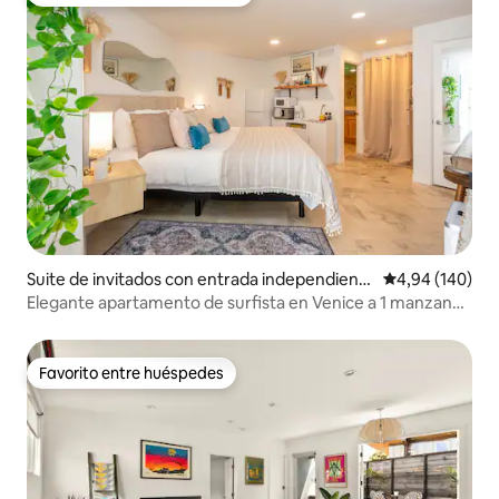
Favorito entre los huéspedes más destacados
Suite de invitados con entrada independient
Calificación pr
4,94 (140)
e en Marina del Rey
Elegante apartamento de surfista en Venice a 1 manzana
de la playa
Favorito entre huéspedes
Favorito entre huéspedes