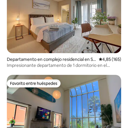
Departamento en complejo residencial en Sa
Calificación p
4,85 (165)
nta Mónica
Impresionante departamento de 1 dormitorio en el
corazón de Santa Mónica
Favorito entre huéspedes
Favorito entre huéspedes