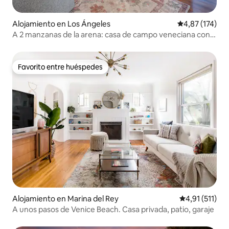
Alojamiento en Los Ángeles
Calificación p
4,87 (174)
A 2 manzanas de la arena: casa de campo veneciana con
patio trasero exuberante
Favorito entre huéspedes
Favorito entre huéspedes
Alojamiento en Marina del Rey
Calificación p
4,91 (511)
A unos pasos de Venice Beach. Casa privada, patio, garaje