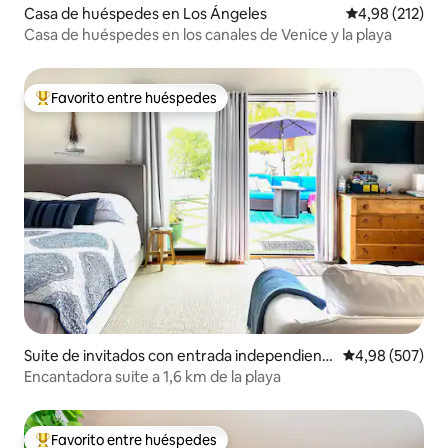
Casa de huéspedes en Los Ángeles
Calificación p
4,98 (212)
Casa de huéspedes en los canales de Venice y la playa
Favorito entre huéspedes
Favorito entre los huéspedes más destacados
Suite de invitados con entrada independient
Calificación pr
4,98 (507)
e en Santa Mónica
Encantadora suite a 1,6 km de la playa
Favorito entre huéspedes