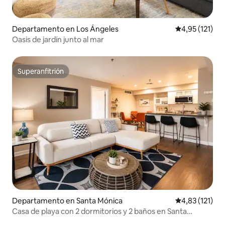
Departamento en Los Ángeles
Calificación p
4,95 (121)
Oasis de jardín junto al mar
Superanfitrión
Superanfitrión
Departamento en Santa Mónica
Calificación p
4,83 (121)
Casa de playa con 2 dormitorios y 2 baños en Santa
Mónica | A pasos del muelle