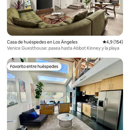
Casa de huéspedes en Los Ángeles
Calificación 
4,9 (154)
Venice Guesthouse: pasea hasta Abbot Kinney y la playa
Favorito entre huéspedes
Favorito entre huéspedes