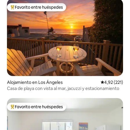
Favorito entre huéspedes
Favorito entre los huéspedes más destacados
Alojamiento en Los Ángeles
Calificación p
4,92 (221)
Casa de playa con vista al mar, jacuzzi y estacionamiento
Favorito entre huéspedes
Favorito entre los huéspedes más destacados