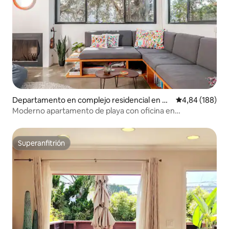
Departamento en complejo residencial en M
Calificación pr
4,84 (188)
arina del Rey
Moderno apartamento de playa con oficina en
Marina/Venice
Superanfitrión
Superanfitrión