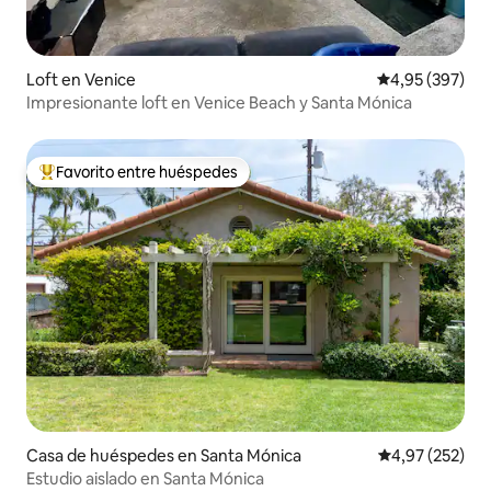
Loft en Venice
Calificación pr
4,95 (397)
Impresionante loft en Venice Beach y Santa Mónica
Favorito entre huéspedes
Favorito entre los huéspedes más destacados
Casa de huéspedes en Santa Mónica
Calificación pr
4,97 (252)
Estudio aislado en Santa Mónica