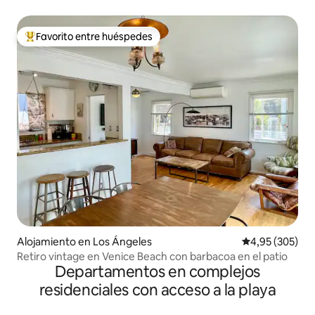
Favorito entre huéspedes
Favorito entre los huéspedes más destacados
Alojamiento en Los Ángeles
Calificación pr
4,95 (305)
Retiro vintage en Venice Beach con barbacoa en el patio
Departamentos en complejos
residenciales con acceso a la playa