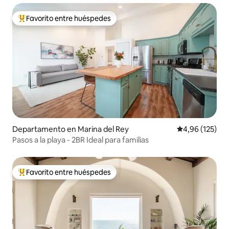
Favorito entre huéspedes
Favorito entre los huéspedes más destacados
Departamento en Marina del Rey
Calificación p
4,96 (125)
Pasos a la playa - 2BR Ideal para familias
Favorito entre huéspedes
Favorito entre los huéspedes más destacados