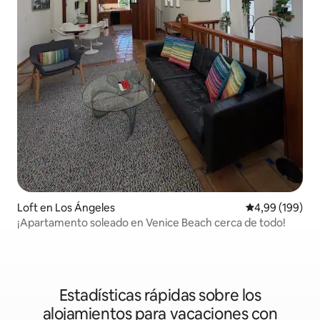
Loft en Los Ángeles
Calificación pr
4,99 (199)
¡Apartamento soleado en Venice Beach cerca de todo!
Estadísticas rápidas sobre los
alojamientos para vacaciones con