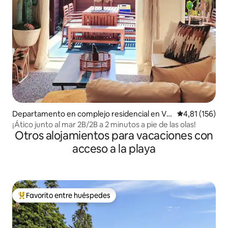
Departamento en complejo residencial en Ve
Calificación p
4,81 (156)
nice
¡Ático junto al mar 2B/2B a 2 minutos a pie de las olas!
Otros alojamientos para vacaciones con
acceso a la playa
Favorito entre huéspedes
Favorito entre los huéspedes más destacados