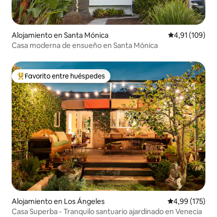
Alojamiento en Santa Mónica
Calificación p
4,91 (109)
Casa moderna de ensueño en Santa Mónica
Favorito entre huéspedes
Favorito entre los huéspedes más destacados
Alojamiento en Los Ángeles
Calificación p
4,99 (175)
Casa Superba - Tranquilo santuario ajardinado en Venecia