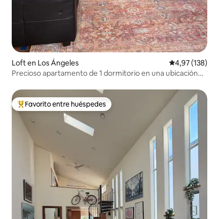
Loft en Los Ángeles
Calificación p
4,97 (138)
Precioso apartamento de 1 dormitorio en una ubicación
perfecta
Favorito entre huéspedes
Favorito entre los huéspedes más destacados