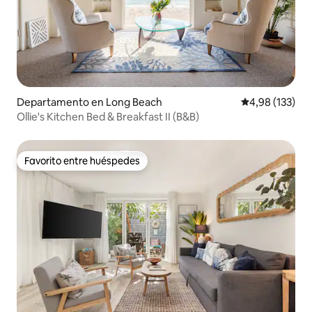
Departamento en Long Beach
Calificación p
4,98 (133)
Ollie's Kitchen Bed & Breakfast II (B&B)
Favorito entre huéspedes
Favorito entre huéspedes