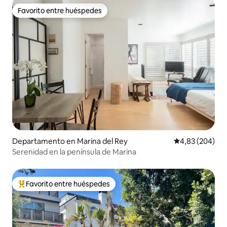
Favorito entre huéspedes
Favorito entre huéspedes
Departamento en Marina del Rey
Calificación pr
4,83 (204)
Serenidad en la península de Marina
Favorito entre huéspedes
Favorito entre los huéspedes más destacados