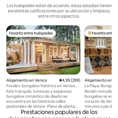
Los huéspedes están de acuerdo: estas estadías tienen
excelentes calificaciones por su ubicación y limpieza,
entre otros aspectos.
Favorito entre huéspedes
Favorito entre
Favorito entre huéspedes
Favorito entre l
Alojamiento en Venice
Calificación promedio: 4,95 de 5
4,95 (299)
Alojamiento en Lo
Foxden: bungalow histórico en Venice
La Playa: Bungalo
Beach Walk Street
sol, fogata
Este tranquilo, luminoso y espacioso
Recién remodelado
bungalow romántico de diseño se
bungalow se encue
encuentra en las históricas calles
corazón de Venice
peatonales de Venice. Plano de planta
minutos a pie de A
Prestaciones populares de los
abierta totalmente moderno con cocina
minutos en biciclet
de chef, máquina de café expreso de
es el lugar perfect