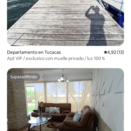
Departamento en Tucacas
Calificación 
4,92 (13)
Apt VIP / exclusivo con muelle privado / luz 100 %
Superanfitrión
Superanfitrión