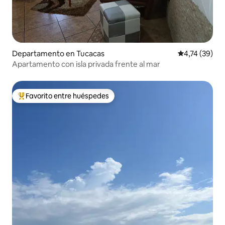
Departamento en Tucacas
Calificación 
4,74 (39)
Apartamento con isla privada frente al mar
Favorito entre huéspedes
Favorito entre los huéspedes más destacados