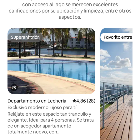
con acceso al lago se merecen excelentes
calificaciones por su ubicación y limpieza, entre otros
aspectos.
Superanfitrión
Favorito entre h
Superanfitrión
Favorito entre h
Departamento en Lecheria
Calificación promedio: 4,86 de 
4,86 (28)
Exclusivo moderno lujoso para tí
Relájate en este espacio tan tranquilo y
elegante. Ideal para 4 personas. Se trata
de un acogedor apartamento
totalmente nuevo, con
electrodomésticos y muebles modernos