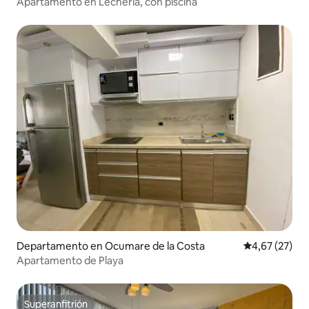
Apartamento en Lechería, con piscina
Departamento en Ocumare de la Costa
Calificación 
4,67 (27)
Apartamento de Playa
Superanfitrión