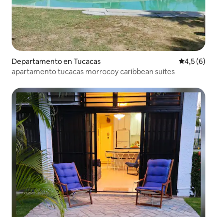
Departamento en Tucacas
Calificació
4,5 (6)
apartamento tucacas morrocoy caribbean suites