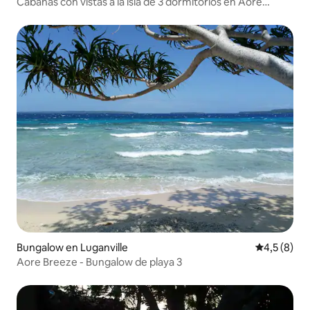
Cabañas con vistas a la isla de 3 dormitorios en Aore
Island, Vanuatu
Bungalow en Luganville
Calificació
4,5 (8)
Aore Breeze - Bungalow de playa 3