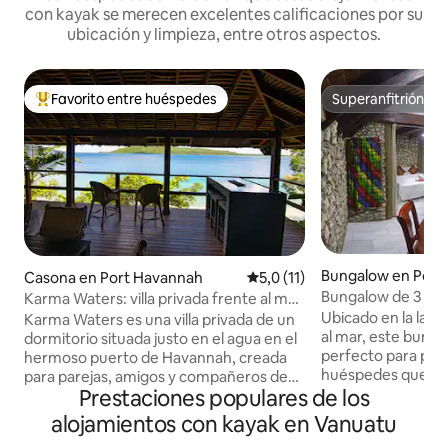
con kayak se merecen excelentes calificaciones por su
ubicación y limpieza, entre otros aspectos.
Favorito entre huéspedes
Superanfitrión
Favorito entre los huéspedes más destacados
Superanfitrión
Bungalow en Port 
Casona en Port Havannah
Calificación promedio: 5,0 de
5,0 (11)
Bungalow de 3 dorm
Karma Waters: villa privada frente al mar
mar, desayuno y wi
Ubicado en la lade
y al arrecife
Karma Waters es una villa privada de un
al mar, este bung
dormitorio situada justo en el agua en el
perfecto para parej
hermoso puerto de Havannah, creada
huéspedes que via
para parejas, amigos y compañeros de
refugio acogedor e
Prestaciones populares de los
buceo que quieren reducir la velocidad,
habitación tiene 
respirar profundamente y volver a
alojamientos con kayak en Vanuatu
tres dormitorios, d
conectarse con el mar. Los huéspedes