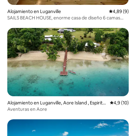
Alojamiento en Luganville
Calificación
4,89 (9)
SAILS BEACH HOUSE, enorme casa de diseño 6 camas
tamaño king
Alojamiento en Luganville, Aore Island , Espiritu
Calificación
4,9 (10)
Santo
Aventuras en Aore