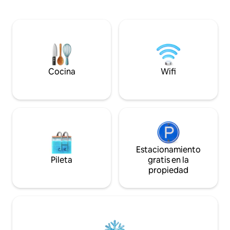
características in
dicen: “Cinco estrellas no son
en la planta baja y
suficientes, nada superará a este lugar”.
alta, una acogedor
Desde el momento en que llegas, la vida
cocina compacta, 
se suaviza. Los sonidos tranquilos del
amplia terraza. Hay
océano, los exuberantes jardines
de lavandería y e
tropicales, el acceso a los arrecifes a
de la carretera. El
pocos pasos y las puestas de sol doradas
un camino inclinad
marcan el ritmo. Esto no es un centro
Cocina
Wifi
arriba.
vacacional, es un refugio íntimo frente al
mar.
Estacionamiento
Pileta
gratis en la
propiedad