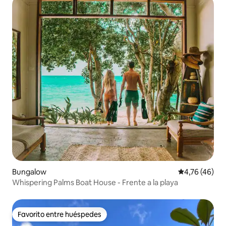
Bungalow
Calificación 
4,76 (46)
Whispering Palms Boat House - Frente a la playa
Favorito entre huéspedes
Favorito entre huéspedes