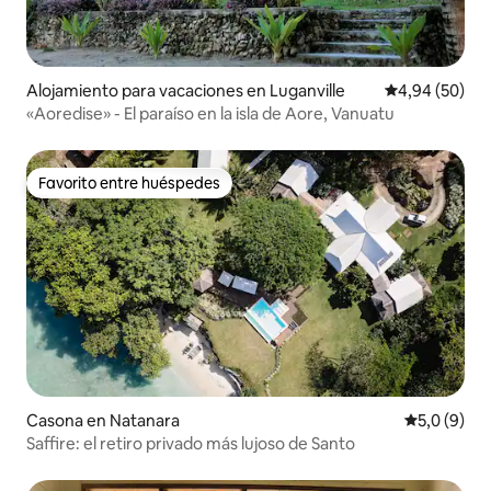
Alojamiento para vacaciones en Luganville
Calificación p
4,94 (50)
«Aoredise» - El paraíso en la isla de Aore, Vanuatu
Favorito entre huéspedes
Favorito entre huéspedes
Casona en Natanara
Calificació
5,0 (9)
Saffire: el retiro privado más lujoso de Santo