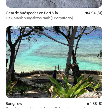
Casa de huéspedes en Port Vila
Calificación 
4,94 (31)
Elak-Marik bungalows Naïk (1 dormitorio)
Bungalow
Calificación
4,88 (8)