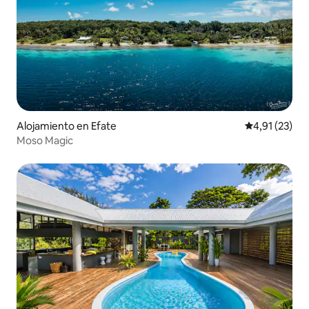
Alojamiento en Efate
Calificación 
4,91 (23)
Moso Magic