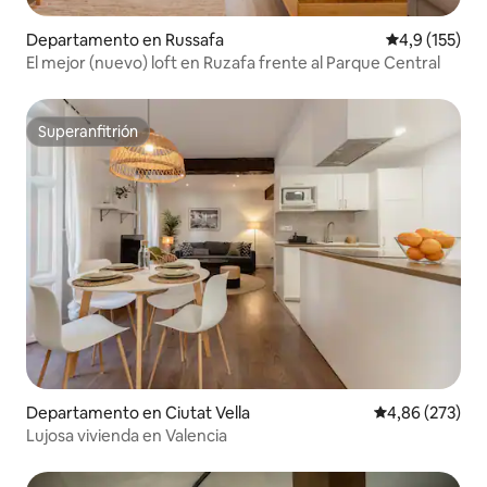
Departamento en Russafa
Calificación 
4,9 (155)
El mejor (nuevo) loft en Ruzafa frente al Parque Central
Superanfitrión
Superanfitrión
Departamento en Ciutat Vella
Calificación pr
4,86 (273)
Lujosa vivienda en Valencia