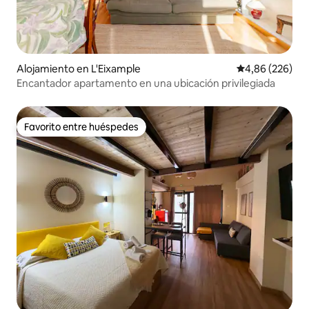
Alojamiento en L'Eixample
Calificación pr
4,86 (226)
Encantador apartamento en una ubicación privilegiada
Favorito entre huéspedes
Favorito entre huéspedes