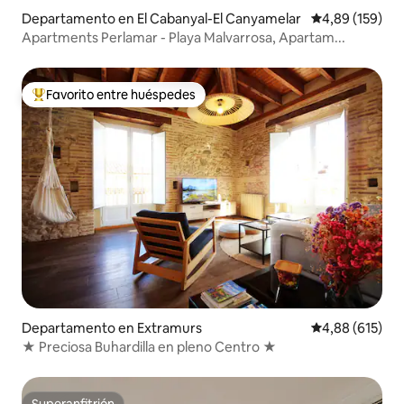
Departamento en El Cabanyal-El Canyamelar
Calificación pr
4,89 (159)
Apartments Perlamar - Playa Malvarrosa, Apartam...
Favorito entre huéspedes
Favorito entre los huéspedes más destacados
Departamento en Extramurs
Calificación pr
4,88 (615)
★ Preciosa Buhardilla en pleno Centro ★
Superanfitrión