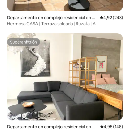
Departamento en complejo residencial en C
Calificación pr
4,92 (243)
uatre Carreres
Hermosa CASA | Terraza soleada | Ruzafa | A
Superanfitrión
Superanfitrión
Departamento en complejo residencial en Cu
Calificación pr
4,95 (148)