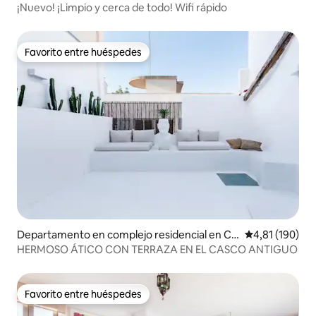
mins al Grau
¡Nuevo! ¡Limpio y cerca de todo! Wifi rápido
Favorito entre huéspedes
Favorito entre huéspedes
Departamento en complejo residencial en Ci
Calificación p
4,81 (190)
utat Vella
HERMOSO ÁTICO CON TERRAZA EN EL CASCO ANTIGUO
Favorito entre huéspedes
Favorito entre huéspedes