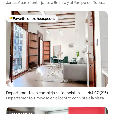
atre Carreres
Jana's Apartments, junto a Ruzafa y el Parque del Turia...
Favorito entre huéspedes
Favorito entre los huéspedes más destacados
Departamento en complejo residencial en Ci
Calificación p
4,97 (216)
utat Vella
Departamento luminoso en el centro con vista a la plaza