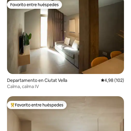
Favorito entre huéspedes
Favorito entre huéspedes
Departamento en Ciutat Vella
Calificación pr
4,98 (102)
Calma, calma IV
Favorito entre huéspedes
Favorito entre los huéspedes más destacados