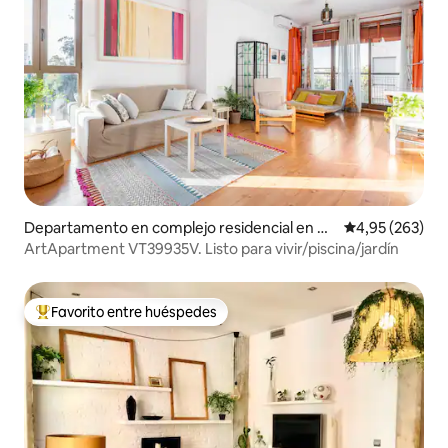
Departamento en complejo residencial en Va
Calificación pr
4,95 (263)
lencia
ArtApartment VT39935V. Listo para vivir/piscina/jardín
Favorito entre huéspedes
Favorito entre los huéspedes más destacados