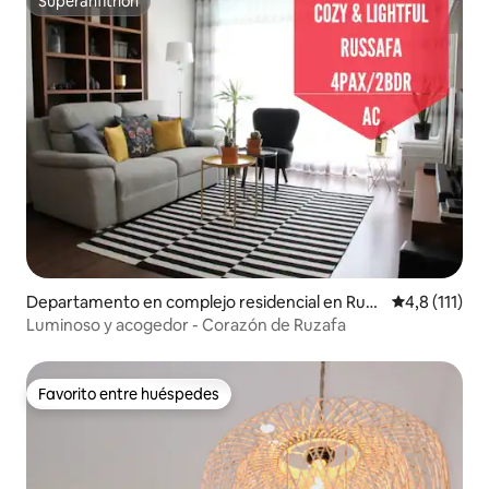
Superanfitrión
Superanfitrión
Departamento en complejo residencial en Russ
Calificación 
4,8 (111)
afa
Luminoso y acogedor - Corazón de Ruzafa
Favorito entre huéspedes
Favorito entre huéspedes