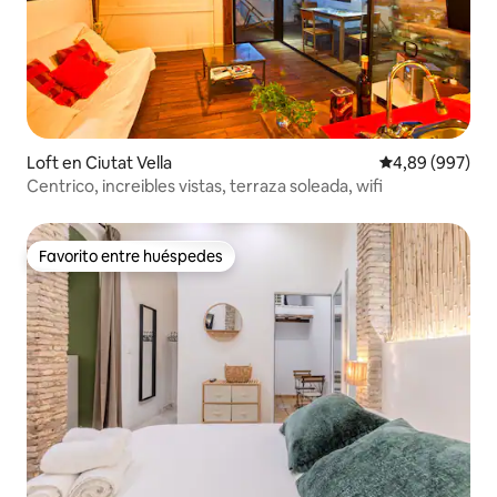
Loft en Ciutat Vella
Calificación pr
4,89 (997)
Centrico, increibles vistas, terraza soleada, wifi
Favorito entre huéspedes
Favorito entre huéspedes