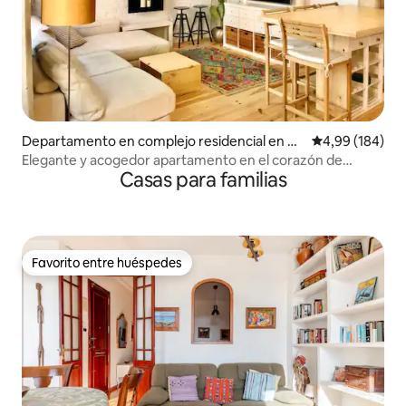
Departamento en complejo residencial en Ru
Calificación pr
4,99 (184)
ssafa
Elegante y acogedor apartamento en el corazón de
Casas para familias
Ruzafa, Valencia
Favorito entre huéspedes
Favorito entre huéspedes