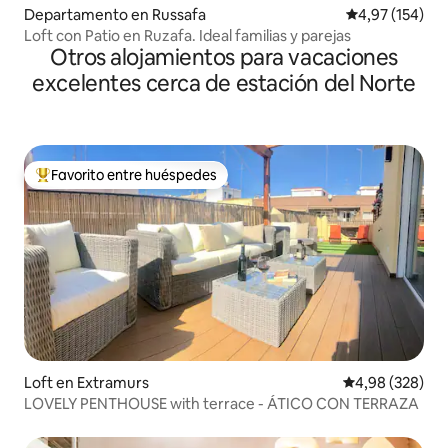
Departamento en Russafa
Calificación p
4,97 (154)
Loft con Patio en Ruzafa. Ideal familias y parejas
Otros alojamientos para vacaciones
excelentes cerca de estación del Norte
Favorito entre huéspedes
Favorito entre los huéspedes más destacados
Loft en Extramurs
Calificación pr
4,98 (328)
LOVELY PENTHOUSE with terrace - ÁTICO CON TERRAZA