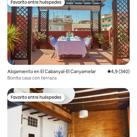
Favorito entre huéspedes
Favorito entre huéspedes
Alojamiento en El Cabanyal-El Canyamelar
Calificación p
4,9 (340)
Bonita casa con terraza
Favorito entre huéspedes
Favorito entre huéspedes