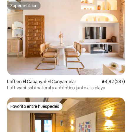
Superanfitrión
Superanfitrión
Loft en El Cabanyal-El Canyamelar
Calificación pr
4,92 (287)
Loft wabi-sabi natural y auténtico junto a la playa
Favorito entre huéspedes
Favorito entre huéspedes