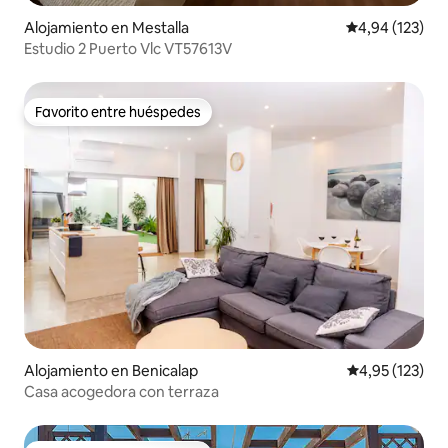
Alojamiento en Mestalla
Calificación p
4,94 (123)
Estudio 2 Puerto Vlc VT57613V
Favorito entre huéspedes
Favorito entre huéspedes
Alojamiento en Benicalap
Calificación p
4,95 (123)
Casa acogedora con terraza