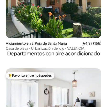
Alojamiento en El Puig de Santa Maria
Calificación pr
4,97 (166)
Casa de playa - Urbanización de lujo - VALENCIA
Departamentos con aire acondicionado
Favorito entre huéspedes
Favorito entre los huéspedes más destacados