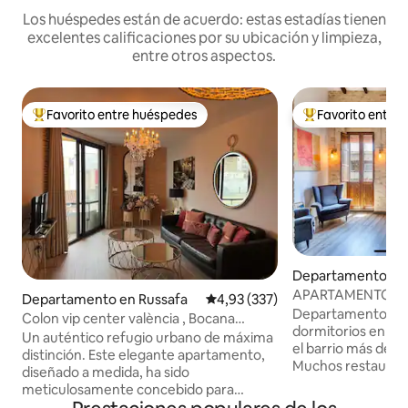
Los huéspedes están de acuerdo: estas estadías tienen
excelentes calificaciones por su ubicación y limpieza,
entre otros aspectos.
Favorito entre huéspedes
Favorito entre
Favorito entre los huéspedes más destacados
Favorito entre l
Departamento en
residencial en Rus
APARTAMENTO DE
Departamento en Russafa
Calificación promedio: 4,93 de 5
4,93 (337)
PLANTA SUPERIOR ¡EN LA MODER
Departamento lumi
Colon vip center valència , Bocana
RUZAFA! AIRE AC
dormitorios en el 
Luxury apar...
Un auténtico refugio urbano de máxima
el barrio más de m
distinción. Este elegante apartamento,
Muchos restauran
diseñado a medida, ha sido
terrazas soleadas, 
meticulosamente concebido para
tiendas a poca dista
ofrecer un equilibrio excepcional entre