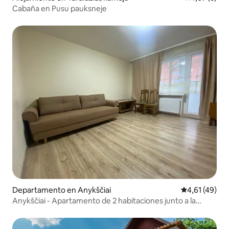
Cabaña en Pusu pauksneje
Departamento en Anykščiai
Calificación 
4,61 (49)
Anykščiai - Apartamento de 2 habitaciones junto a la
piscina en Bangenis