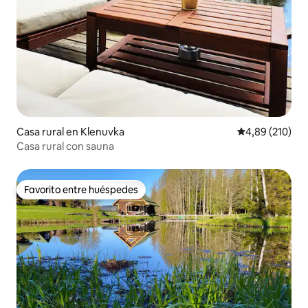
Casa rural en Klenuvka
Calificación pr
4,89 (210)
Casa rural con sauna
Favorito entre huéspedes
Favorito entre huéspedes