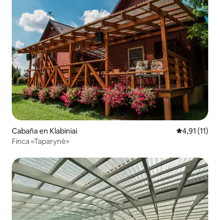
Cabaña en Klabiniai
Calificación 
4,91 (11)
Finca «Taparynė»