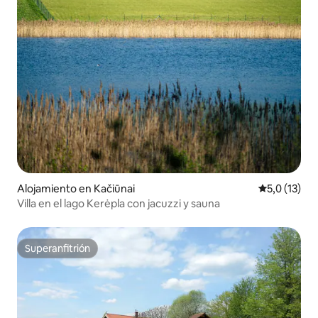
Alojamiento en Kačiūnai
Calificación
5,0 (13)
Villa en el lago Kerėpla con jacuzzi y sauna
Superanfitrión
Superanfitrión