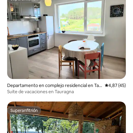
Superanfitrión
Departamento en complejo residencial en Tau
Calificación 
4,87 (45)
ragnai
Suite de vacaciones en Tauragna
Superanfitrión
Superanfitrión