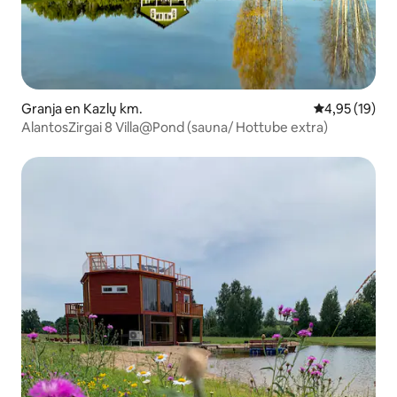
Granja en Kazlų km.
Calificación 
4,95 (19)
AlantosZirgai 8 Villa@Pond (sauna/ Hottube extra)