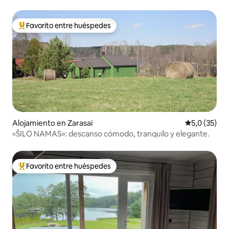
Favorito entre huéspedes
Favorito entre los huéspedes más destacados
Alojamiento en Zarasai
Calificación
5,0 (35)
«ŠILO NAMAS»: descanso cómodo, tranquilo y elegante.
Favorito entre huéspedes
Favorito entre los huéspedes más destacados