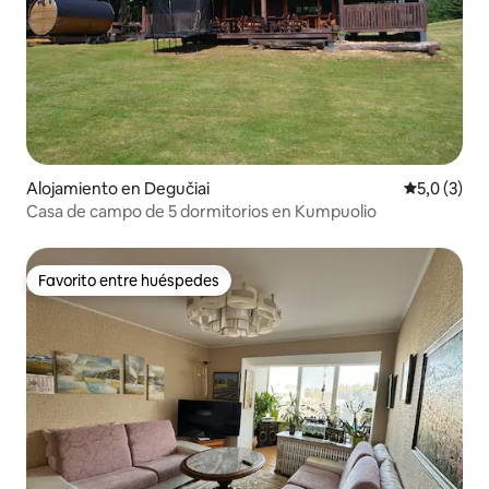
Alojamiento en Degučiai
Calificació
5,0 (3)
Casa de campo de 5 dormitorios en Kumpuolio
Favorito entre huéspedes
Favorito entre huéspedes