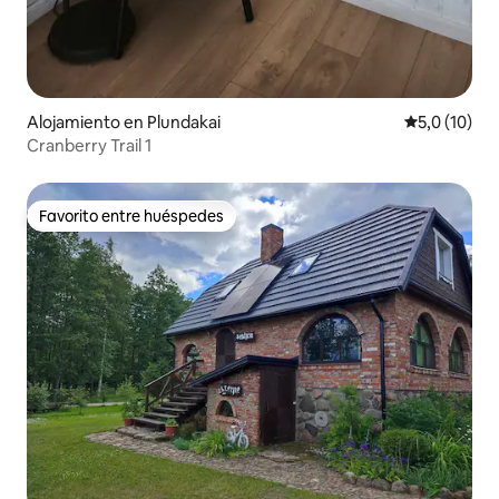
Alojamiento en Plundakai
Calificación
5,0 (10)
Cranberry Trail 1
Favorito entre huéspedes
Favorito entre huéspedes