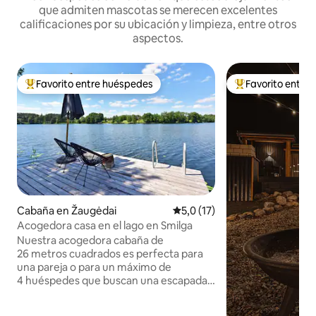
que admiten mascotas se merecen excelentes
calificaciones por su ubicación y limpieza, entre otros
aspectos.
Favorito entre huéspedes
Favorito entre
Favorito entre los huéspedes más destacados
Favorito entre l
Cabaña en Žaugėdai
Calificación promedio: 5,0 de 
5,0 (17)
Acogedora casa en el lago en Smilga
Nuestra acogedora cabaña de
26 metros cuadrados es perfecta para
una pareja o para un máximo de
4 huéspedes que buscan una escapada
relajante. En el interior, encontrarás una
pequeña cocina, un comedor, una cama