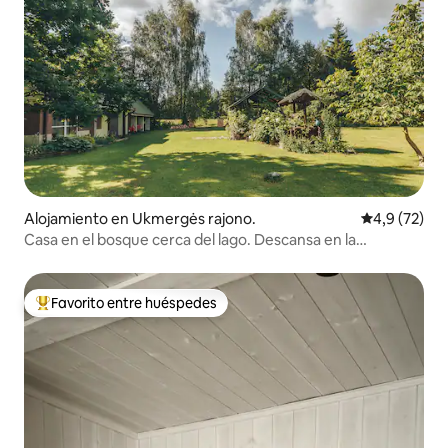
Alojamiento en Ukmergės rajono.
Calificación
4,9 (72)
Casa en el bosque cerca del lago. Descansa en la
naturaleza
Favorito entre huéspedes
Favorito entre los huéspedes más destacados