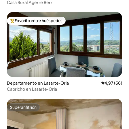
Casa Rural Agerre Berri
Favorito entre huéspedes
Favorito entre los huéspedes más destacados
Departamento en Lasarte-Oria
Calificación p
4,97 (66)
Capricho en Lasarte-Oria
Superanfitrión
Superanfitrión