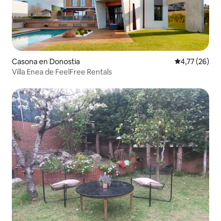
Casona en Donostia
Calificación 
4,77 (26)
Villa Enea de FeelFree Rentals