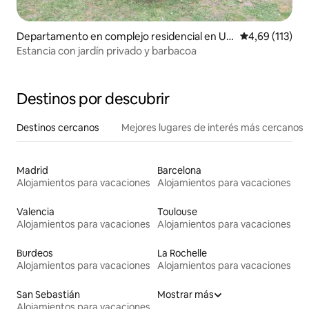
Departamento en complejo residencial en Ur
Calificación p
4,69 (113)
nieta
Estancia con jardín privado y barbacoa
Destinos por descubrir
Destinos cercanos
Mejores lugares de interés más cercanos
Madrid
Barcelona
Alojamientos para vacaciones
Alojamientos para vacaciones
Valencia
Toulouse
Alojamientos para vacaciones
Alojamientos para vacaciones
Burdeos
La Rochelle
Alojamientos para vacaciones
Alojamientos para vacaciones
San Sebastián
Mostrar más
Alojamientos para vacaciones