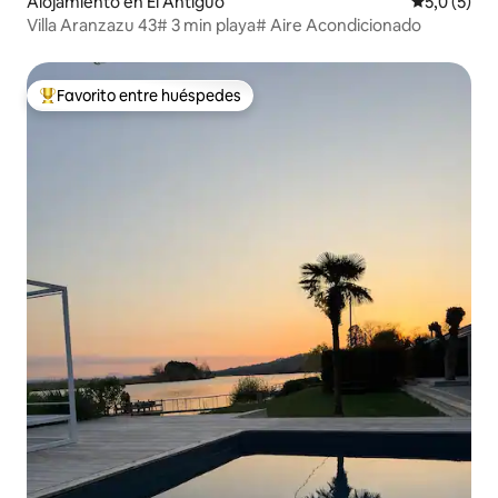
Alojamiento en El Antiguo
Calificació
5,0 (5)
Villa Aranzazu 43# 3 min playa# Aire Acondicionado
Favorito entre huéspedes
Favorito entre los huéspedes más destacados