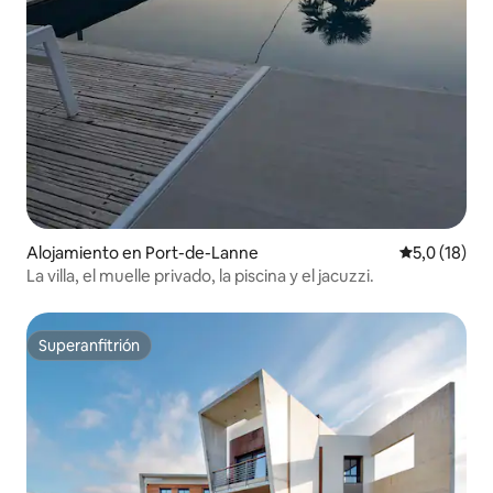
Alojamiento en Port-de-Lanne
Calificación
5,0 (18)
La villa, el muelle privado, la piscina y el jacuzzi.
Superanfitrión
Superanfitrión