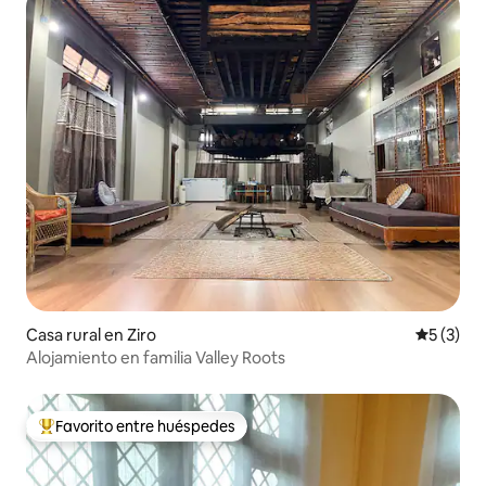
Casa rural en Ziro
Calificac
5 (3)
Alojamiento en familia Valley Roots
Favorito entre huéspedes
Favorito entre los huéspedes más destacados