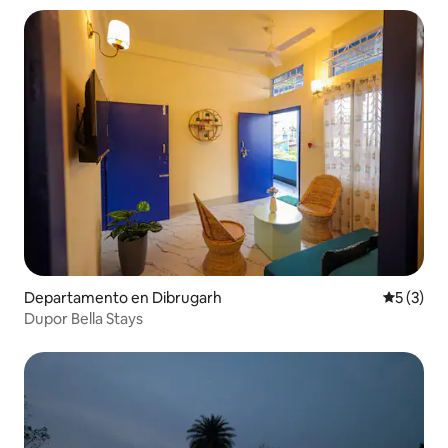
Departamento en Dibrugarh
Calificac
5 (3)
Dupor Bella Stays