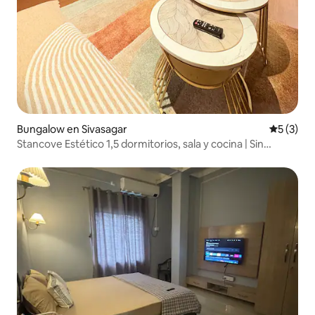
Bungalow en Sivasagar
Calificac
5 (3)
Stancove Estético 1,5 dormitorios, sala y cocina | Sin
espacios compartidos.