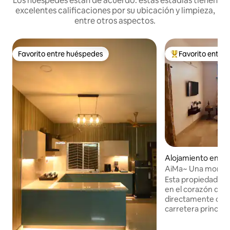
Los huéspedes están de acuerdo: estas estadías tienen
excelentes calificaciones por su ubicación y limpieza,
entre otros aspectos.
Favorito entre huéspedes
Favorito entre
Favorito entre huéspedes
Favorito entre l
Alojamiento en Jo
AiMa~ Una morad
Esta propiedad de
en el corazón de l
directamente cone
carretera principal. La estación de t
de la ciudad de Jor
el aeropuerto de J