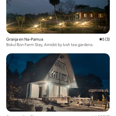
Granja en Na-Pamua
Calificac
5 (3)
Bokul Bon Farm Stay, Amidst by lush tea gardens.