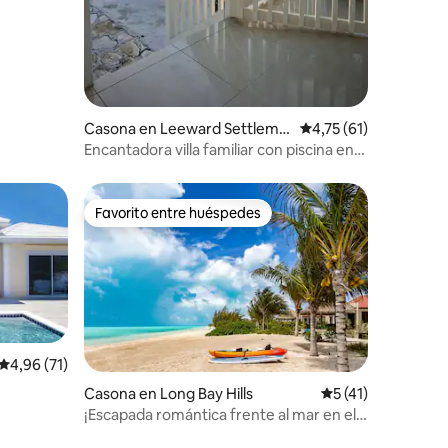
Casona en Leeward Settleme
Calificación promedio
4,75 (61)
nt
Encantadora villa familiar con piscina en
Leeward
Favorito entre huéspedes
más destacados
Favorito entre huéspedes
Calificación promedio: 4,96 de 5. 71 evaluaciones
4,96 (71)
iones
Casona en Long Bay Hills
Calificación prome
5 (41)
¡Escapada romántica frente al mar en el
paraíso!