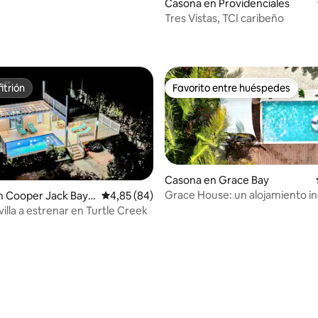
Casona en Providenciales
Tres Vistas, TCI caribeño
 4,68 de 5. 25 evaluaciones
itrión
Favorito entre huéspedes
itrión
Favorito entre huéspedes
Casona en Grace Bay
Grace House: un alojamiento in
 4,97 de 5. 69 evaluaciones
 Cooper Jack Bay S
Calificación promedio: 4,85 de 5. 84 evaluac
4,85 (84)
el corazón de Grace Bay
t
: villa a estrenar en Turtle Creek