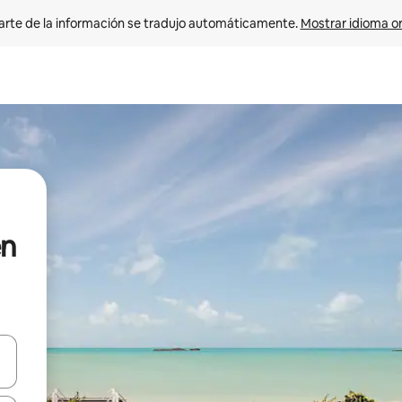
arte de la información se tradujo automáticamente. 
Mostrar idioma or
en
on las teclas de flecha hacia arriba y hacia abajo o explorá deslizando