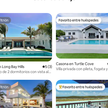
itrión
Favorito entre huéspedes
itrión
Favorito entre huéspedes
Casona en Turtle Cove
 4,85 de 5. 46 evaluaciones
 Long Bay Hills
Calificación promedio: 5 de 5. 3 evaluac
5 (3)
Villa privada con pileta, fogata
ujo de 2 dormitorios con vista al
al aire libre
itrión
Favorito entre huéspedes
itrión
Favorito entre los huéspedes 