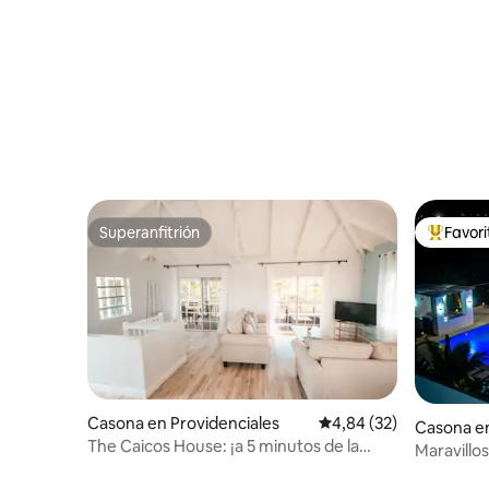
1 dormitor
Superanfitrión
Favor
Superanfitrión
Favorito
Casona en Providenciales
Calificación promedio:
4,84 (32)
Casona en
The Caicos House: ¡a 5 minutos de la
Maravillos
playa y de restaurantes!
pileta pri