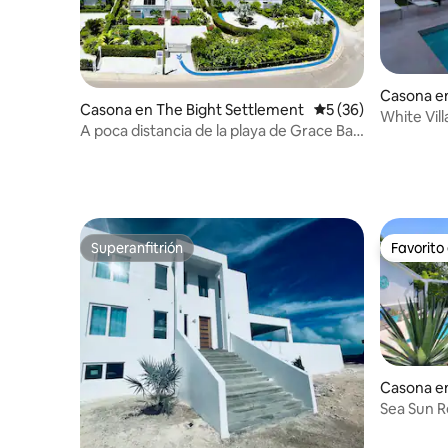
Casona en
Casona en The Bight Settlement
Calificación promed
5 (36)
White Vill
A poca distancia de la playa de Grace Bay
privada (6
~ 3 dormitorios con baño
Superanfitrión
Favorito
Superanfitrión
Favorito
Casona e
t
Sea Sun Re
Grace Ba