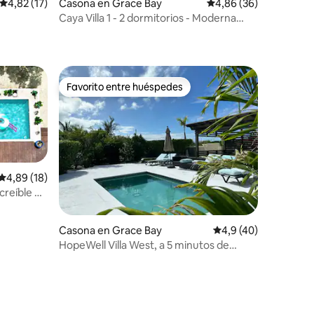
Calificación promedio: 4,82 de 5. 17 evaluaciones
4,82 (17)
Casona en Grace Bay
Calificación promedio:
4,86 (36)
Caya Villa 1 - 2 dormitorios - Moderna
casa en la isla
Favorito entre huéspedes
Favorito entre huéspedes
Calificación promedio: 4,89 de 5. 18 evaluaciones
4,89 (18)
creíble en
iones
Casona en Grace Bay
Calificación promedio
4,9 (40)
HopeWell Villa West, a 5 minutos de
Grace Bay Beach