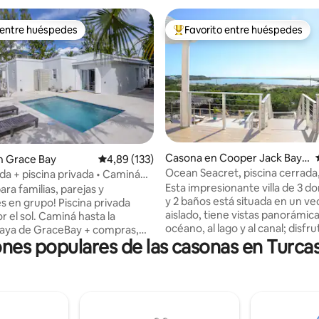
 entre huéspedes
Favorito entre huéspedes
 entre huéspedes
Favorito entre los huéspedes 
Casona en Cooper Jack Bay S
io: 5 de 5. 53 evaluaciones
n Grace Bay
Calificación promedio: 4,89 de 5. 133 evaluac
4,89 (133)
ettlement
Ocean Seacret, piscina cerrada, 
ada + piscina privada • Caminá
mar y al canal
playa de Grace Bay
Esta impresionante villa de 3 d
ara familias, parejas y
y 2 baños está situada en un ve
upo! Piscina privada
aislado, tiene vistas panorámica
 el sol. Caminá hasta la
océano, al lago y al canal; disfru
aya de GraceBay + compras,
ones populares de las casonas en Turcas
esencia de la vida isleña. Está a
s, vida nocturna, “¡Un
en auto de Grace Bay Beach, o
ncreíble! Me encantó la
nadar en la pileta privada. La vil
n de vida al aire libre/interior
con unidades de aire acondicio
da terraza”. Sarah Burton, Ohio,
lavadora/secadora. Un conserje
ayudar con comestibles, excurs
ranquilo en una calle privada