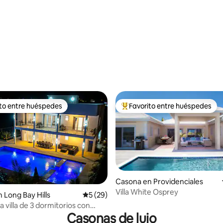
io y 1 baño
ito entre huéspedes
Favorito entre huéspedes
 entre los huéspedes más destacados
Favorito entre los huéspedes 
Casona en Providenciales
Villa White Osprey
 4,84 de 5. 32 evaluaciones
 Long Bay Hills
Calificación promedio: 5 de 5. 29 evaluac
5 (29)
a villa de 3 dormitorios con
Casonas de lujo
vada