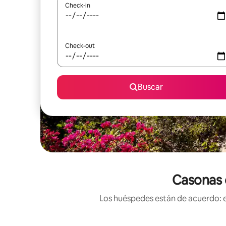
Check-in
Check-out
Buscar
Casonas c
Los huéspedes están de acuerdo: es