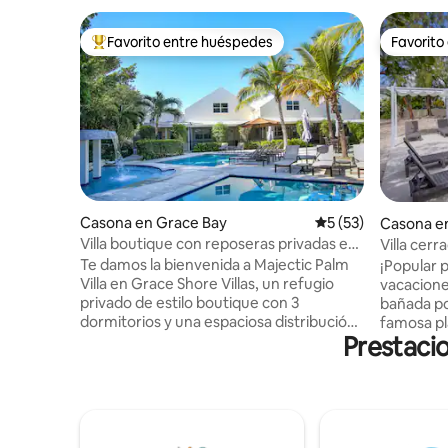
Favorito entre huéspedes
Favorito
Favorito entre los huéspedes más destacados
Favorito
Casona en Grace Bay
Calificación promed
5 (53)
Casona e
Villa boutique con reposeras privadas en
Villa cerr
Grace Bay
hasta la 
Te damos la bienvenida a Majectic Palm
¡Popular p
Villa en Grace Shore Villas, un refugio
vacaciones en gr
privado de estilo boutique con 3
bañada por
dormitorios y una espaciosa distribución
famosa pl
Prestaci
en dos niveles, a solo 7-10 minutos a pie
restaurante
(2 minutos en bicicleta) de la
espacio i
mundialmente famosa playa de Grace
combinació
Bay. A diferencia de los grandes resorts,
y la cómo
vas a disfrutar de tu propia villa,
EE. UU. La villa está escondida en un
tranquilas piscinas compartidas,
entorno t