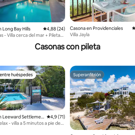
Casona en Providenciales
C
 Long Bay Hills
Calificación promedio: 4,88 de 5. 24 evaluac
4,88 (24)
io: 5 de 5. 36 evaluaciones
Villa Jayla
as - Villa cerca del mar + Pileta
)
Casonas con pileta
 entre huéspedes
Superanfitrión
 entre huéspedes
Superanfitrión
n Leeward Settlemen
Calificación promedio: 4,9 de 5. 71 evaluac
4,9 (71)
lax - villa a 5 minutos a pie de
y