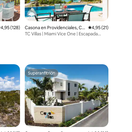
alificación promedio: 4,95 de 5. 128 evaluaciones
4,95 (128)
Casona en Providenciales, Cai
Calificación promedio
4,95 (21)
iones
cos Islands, TKCA 1ZZ, TC
TC Villas | Miami Vice One | Escapada
romántica a la playa
Superanfitrión
Superanfitrión
iones