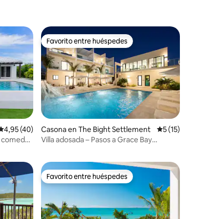
Favorito entre huéspedes
Favorito entre huéspedes
Calificación promedio: 4,95 de 5. 40 evaluaciones
4,95 (40)
Casona en The Bight Settlement
Calificación prome
5 (15)
iones
 y comedor
Villa adosada – Pasos a Grace Bay
(capacidad para 4 personas)
Favorito entre huéspedes
más destacados
Favorito entre huéspedes