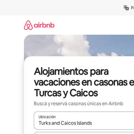
Ir
P
al
contenido
Alojamientos para
vacaciones en casonas 
Turcas y Caicos
Buscá y reservá casonas únicas en Airbnb
Ubicación
Cuando los resultados estén disponibles, navegá c