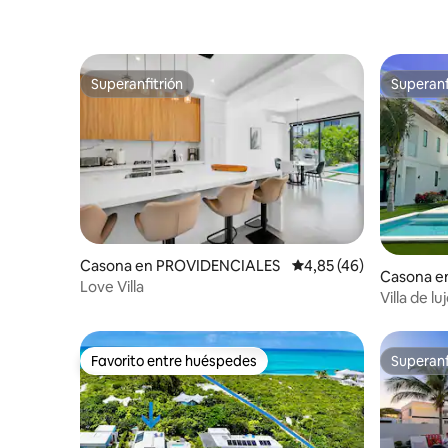
Superanfitrión
Superanf
Superanfitrión
Superanf
Casona en PROVIDENCIALES
Calificación promedio:
4,85 (46)
Casona en
Love Villa
Villa de l
mar
Favorito entre huéspedes
Superanf
Favorito entre huéspedes
Superanf