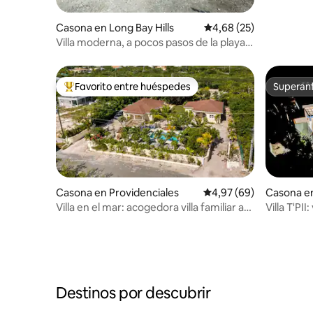
Casona en Long Bay Hills
Calificación promedio:
4,68 (25)
Villa moderna, a pocos pasos de la playa,
piscina privada.
Favorito entre huéspedes
Superanf
Favorito entre los huéspedes más destacados
Superanf
Casona en Providenciales
Calificación promedio:
4,97 (69)
Casona en
ettlemen
Villa en el mar: acogedora villa familiar a
Villa T'PII
pocos pasos de la playa
Destinos por descubrir