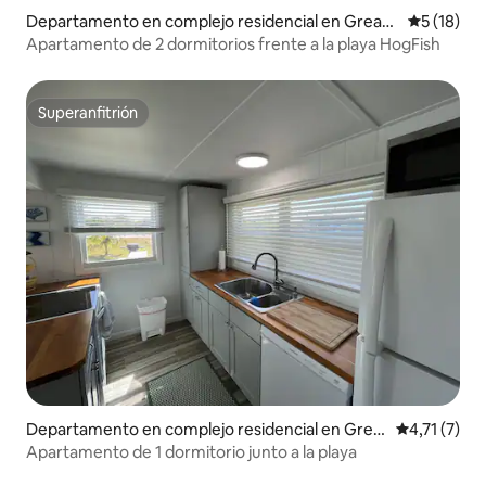
Departamento en complejo residencial en Great
Calificaci
5 (18)
Guana Cay
Apartamento de 2 dormitorios frente a la playa HogFish
Superanfitrión
Superanfitrión
Departamento en complejo residencial en Grea
Calificación
4,71 (7)
t Guana Cay
Apartamento de 1 dormitorio junto a la playa