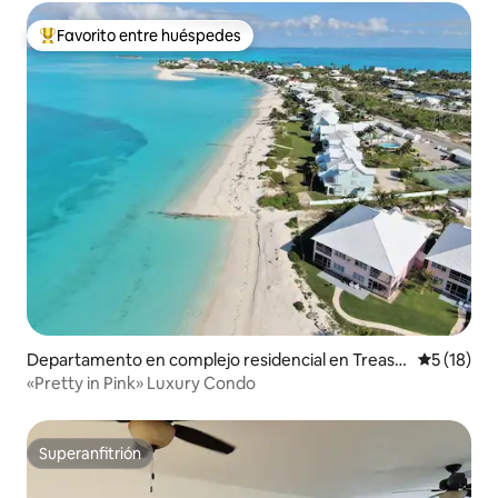
Favorito entre huéspedes
Favorito entre los huéspedes más destacados
Departamento en complejo residencial en Treasu
Calificaci
5 (18)
re Cay
«Pretty in Pink» Luxury Condo
Superanfitrión
Superanfitrión