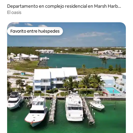
Departamento en complejo residencial en Marsh Harbou
r
El oasis
Favorito entre huéspedes
Favorito entre huéspedes