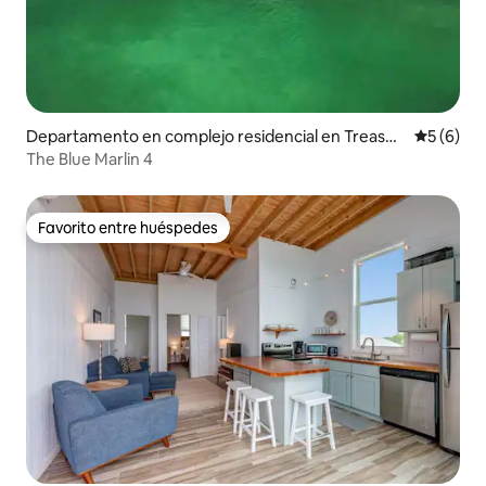
Departamento en complejo residencial en Treasur
Calificac
5 (6)
e Cay
The Blue Marlin 4
Favorito entre huéspedes
Favorito entre huéspedes