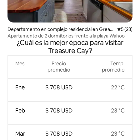
Departamento en complejo residencial en Great
Calificaci
5 (23)
Guana Cay
Apartamento de 2 dormitorios frente a la playa Wahoo
¿Cuál es la mejor época para visitar
Treasure Cay?
Mes
Precio
Temp.
promedio
promedio
Ene
$ 708 USD
22 °C
Feb
$ 708 USD
23 °C
Mar
$ 708 USD
23 °C