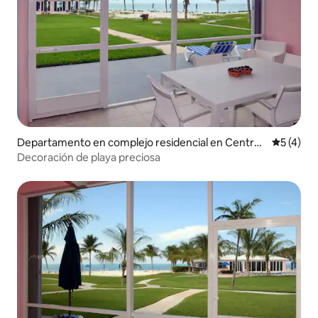
Departamento en complejo residencial en Central
Calificac
5 (4)
Abaco
Decoración de playa preciosa