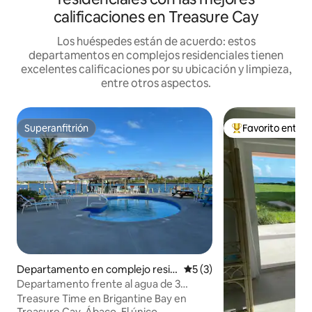
calificaciones en Treasure Cay
Los huéspedes están de acuerdo: estos
departamentos en complejos residenciales tienen
excelentes calificaciones por su ubicación y limpieza,
entre otros aspectos.
Superanfitrión
Favorito entre
Superanfitrión
Favorito entre l
Departamento en complejo resid
Calificación promedio: 5 de
5 (3)
encial en Treasure Cay
Departamento frente al agua de 3
dormitorios con muelle
Treasure Time en Brigantine Bay en
Treasure Cay, Ábaco. El único