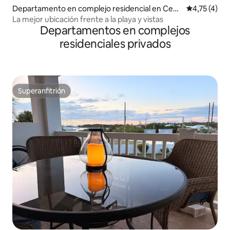
Departamento en complejo residencial en Cent
Calificación
4,75 (4)
ral Abaco
La mejor ubicación frente a la playa y vistas
Departamentos en complejos
residenciales privados
Superanfitrión
Superanfitrión