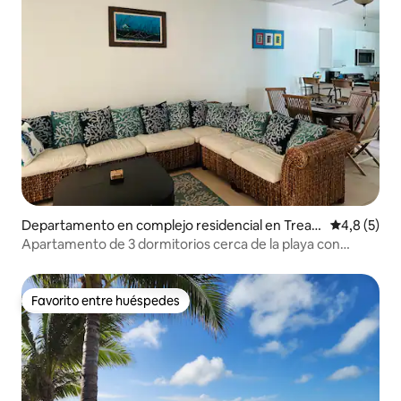
Departamento en complejo residencial en Treas
Calificació
4,8 (5)
ure Cay
Apartamento de 3 dormitorios cerca de la playa con
ambiente isleño n.º 1
Favorito entre huéspedes
Favorito entre huéspedes