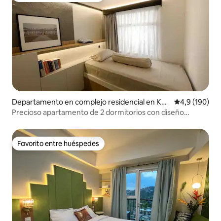
Departamento en complejo residencial en Kec
Calificación 
4,9 (190)
amatan Lengkong
Precioso apartamento de 2 dormitorios con diseño
minimalista
Favorito entre huéspedes
Favorito entre huéspedes