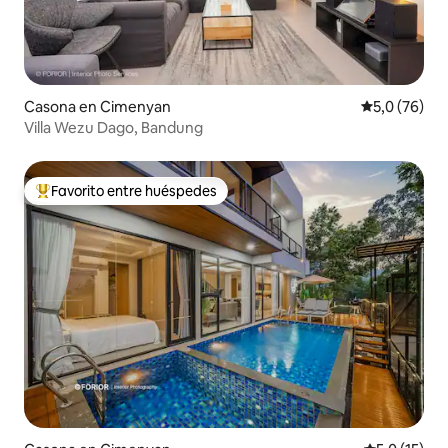
Casona en Cimenyan
Calificación
5,0 (76)
Villa Wezu Dago, Bandung
Favorito entre huéspedes
Favorito entre los huéspedes más destacados