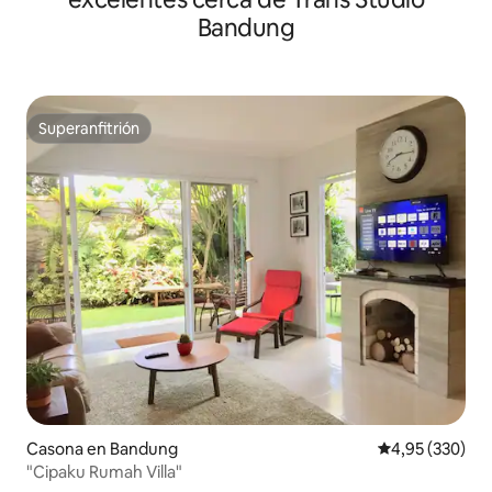
Bandung
Superanfitrión
Superanfitrión
Casona en Bandung
Calificación pr
4,95 (330)
"Cipaku Rumah Villa"