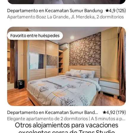
Departamento en Kecamatan Sumur Bandung
Calificación 
4,9 (125)
Apartamento Boaz La Grande, Jl. Merdeka, 2 dormitorios
Favorito entre huéspedes
Favorito entre huéspedes
Departamento en Kecamatan Sumur Bandun
Calificación p
4,92 (179)
g
Elegante apartamento de 2 dormitorios | A 5 minutos a pie
Otros alojamientos para vacaciones
de Braga
excelentes cerca de Trans Studio