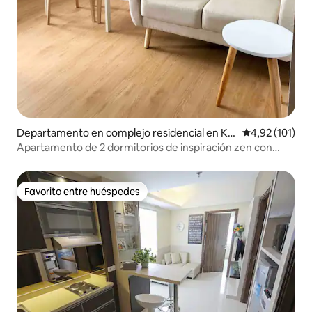
Departamento en complejo residencial en Ke
Calificación p
4,92 (101)
camatan Andir
Apartamento de 2 dormitorios de inspiración zen con
vistas a la ciudad y la montaña
Favorito entre huéspedes
Favorito entre huéspedes