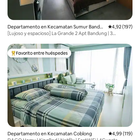
Departamento en Kecamatan Sumur Bandun
Calificación p
4,92 (197)
g
[Lujoso y espacioso] La Grande 2 Apt Bandung | 3
huéspedes
Favorito entre huéspedes
Favorito entre los huéspedes más destacados
Departamento en Kecamatan Coblong
Calificación p
4,99 (119)