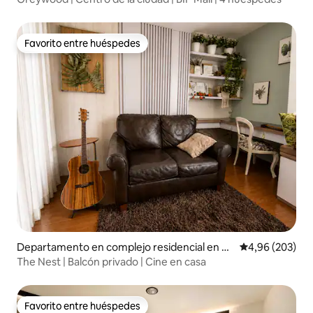
Favorito entre huéspedes
Favorito entre huéspedes
Departamento en complejo residencial en K
Calificación pr
4,96 (203)
ecamatan Lengkong
The Nest | Balcón privado | Cine en casa
Favorito entre huéspedes
Favorito entre huéspedes