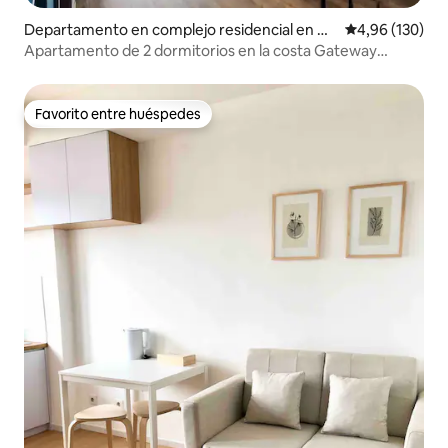
Departamento en complejo residencial en Ke
Calificación pr
4,96 (130)
camatan Cicendo
Apartamento de 2 dormitorios en la costa Gateway
Pasteur Bandung
Favorito entre huéspedes
Favorito entre huéspedes