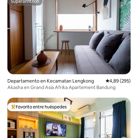
Superanfitrión
Superanfitrión
Departamento en Kecamatan Lengkong
Calificación pr
4,89 (295)
Akasha en Grand Asia Afrika Apartement Bandung
Favorito entre huéspedes
Favorito entre los huéspedes más destacados