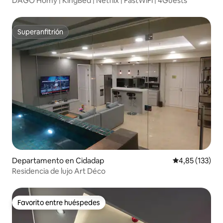
DAGO Homy | KingBed | Netflix | FastWiFi | 4Guests
Superanfitrión
Superanfitrión
Departamento en Cidadap
Calificación p
4,85 (133)
Residencia de lujo Art Déco
Favorito entre huéspedes
Favorito entre huéspedes