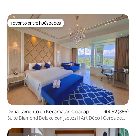
Favorito entre huéspedes
Favorito entre huéspedes
Departamento en Kecamatan Cidadap
Calificación pr
4,92 (386)
Suite Diamond Deluxe con jacuzzi | Art Déco | Cerca de
Dago