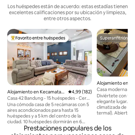
Los huéspedes están de acuerdo: estas estadías tienen
excelentes calificaciones por su ubicación y limpieza,
entre otros aspectos.
Favorito entre huéspedes
Superanfitrión
Favorito entre los huéspedes más destacados
Superanfitrión
Alojamiento en K
Parongpong
Casa moderna con
Alojamiento en Kecamatan
Calificación promedio: 4,99 de 5
4,99 (182)
Diviértete con tod
Antapani
Casa 42 Bandung - 15 huéspedes - Cerca
elegante lugar. Es
del centro de la ciudad
Una cómoda casa de 5 recámaras con 5
climatizada de la 
aires acondicionados para hasta 15
termal). Abierto de
huéspedes y a 5 km del centro de la
tus hijos les encan
ciudad. 10 huéspedes dormirán en 6
bañera de hidromasaje
Prestaciones populares de los
camas y 5 huéspedes en camas de viaje.
disponible para LA
Por favor, indique el número de