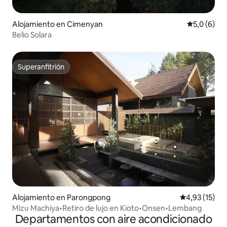
Alojamiento en Cimenyan
Calificació
5,0 (6)
Belio Solara
Superanfitrión
Superanfitrión
Alojamiento en Parongpong
Calificación 
4,93 (15)
Mizu Machiya•Retiro de lujo en Kioto•Onsen•Lembang
Departamentos con aire acondicionado