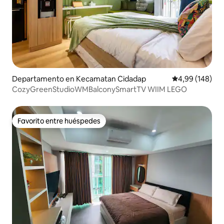
Departamento en Kecamatan Cidadap
Calificación pr
4,99 (148)
CozyGreenStudioWMBalconySmartTV WIIM LEGO
Favorito entre huéspedes
Favorito entre huéspedes