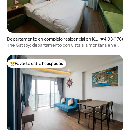
Departamento en complejo residencial en Ke
Calificación p
4,93 (176)
camatan Cimenyan
The Gatsby: departamento con vista a la montaña en el
edificio Marbella
Favorito entre huéspedes
Favorito entre los huéspedes más destacados