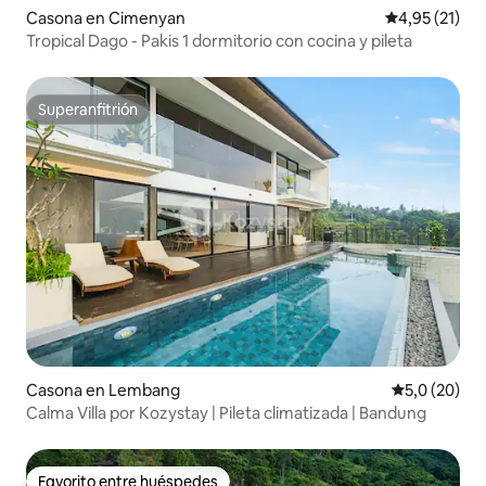
Casona en Cimenyan
Calificación 
4,95 (21)
Tropical Dago - Pakis 1 dormitorio con cocina y pileta
Superanfitrión
Superanfitrión
Casona en Lembang
Calificación
5,0 (20)
Calma Villa por Kozystay | Pileta climatizada | Bandung
Favorito entre huéspedes