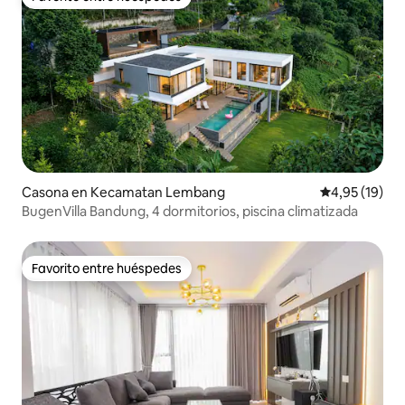
Favorito entre huéspedes
Casona en Kecamatan Lembang
Calificación 
4,95 (19)
BugenVilla Bandung, 4 dormitorios, piscina climatizada
Favorito entre huéspedes
Favorito entre huéspedes