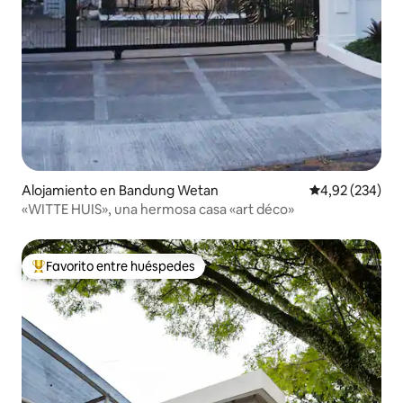
Alojamiento en Bandung Wetan
Calificación pr
4,92 (234)
«WITTE HUIS», una hermosa casa «art déco»
Favorito entre huéspedes
Favorito entre los huéspedes más destacados