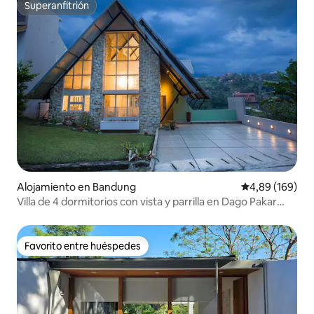
Superanfitrión
Superanfitrión
Alojamiento en Bandung
Calificación pr
4,89 (169)
Villa de 4 dormitorios con vista y parrilla en Dago Pakar
Resort
Favorito entre huéspedes
Favorito entre huéspedes