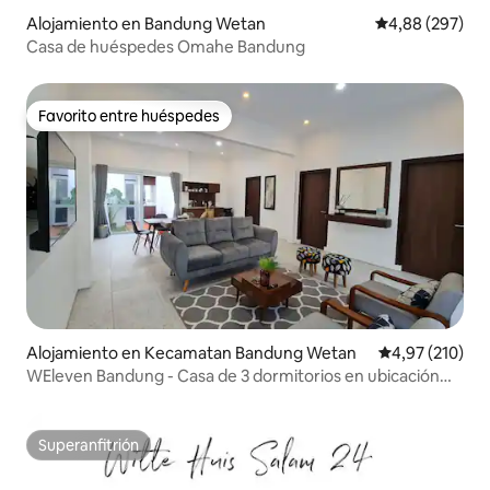
Alojamiento en Bandung Wetan
Calificación pr
4,88 (297)
Casa de huéspedes Omahe Bandung
Favorito entre huéspedes
Favorito entre huéspedes
Alojamiento en Kecamatan Bandung Wetan
Calificación p
4,97 (210)
WEleven Bandung - Casa de 3 dormitorios en ubicación
prémium
Superanfitrión
Superanfitrión