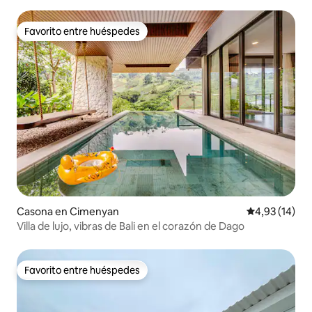
Favorito entre huéspedes
Favorito entre huéspedes
Casona en Cimenyan
Calificación 
4,93 (14)
Villa de lujo, vibras de Bali en el corazón de Dago
Favorito entre huéspedes
Favorito entre huéspedes