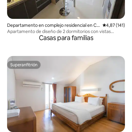
Departamento en complejo residencial en Cid
Calificación p
4,87 (141)
adap
Apartamento de diseño de 2 dormitorios con vistas
Casas para familias
increíbles
Superanfitrión
Superanfitrión