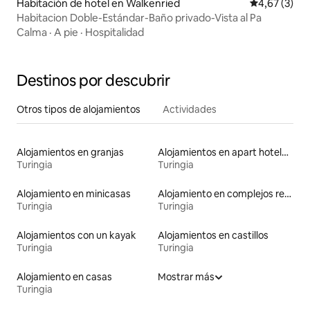
Habitación de hotel en Walkenried
Calificación
4,67 (3)
Habitacion Doble-Estándar-Baño privado-Vista al Pa
Calma
·
A pie
·
Hospitalidad
Destinos por descubrir
Otros tipos de alojamientos
Actividades
Alojamientos en granjas
Alojamientos en apart hoteles
Turingia
Turingia
Alojamiento en minicasas
Alojamiento en complejos residenciales
Turingia
Turingia
Alojamientos con un kayak
Alojamientos en castillos
Turingia
Turingia
Alojamiento en casas
Mostrar más
Turingia