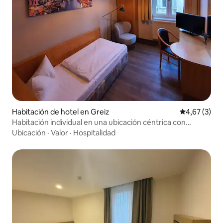
Habitación de hotel en Greiz
Calificación
4,67 (3)
Habitación individual en una ubicación céntrica con
retrete y ducha
Ubicación
·
Valor
·
Hospitalidad