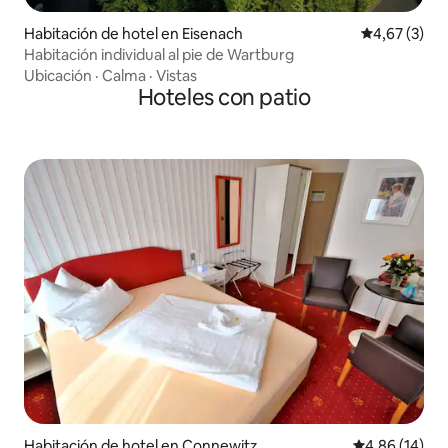
Habitación de hotel en Eisenach
Calificación
4,67 (3)
Habitación individual al pie de Wartburg
Ubicación
·
Calma
·
Vistas
Hoteles con patio
Habitación de hotel en Connewitz
Calificación 
4,86 (14)