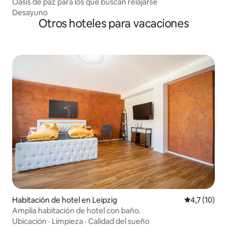
Oasis de paz para los que buscan relajarse
Desayuno
Otros hoteles para vacaciones
Habitación de hotel en Leipzig
Calificación
4,7 (10)
Amplia habitación de hotel con baño.
Ubicación
·
Limpieza
·
Calidad del sueño