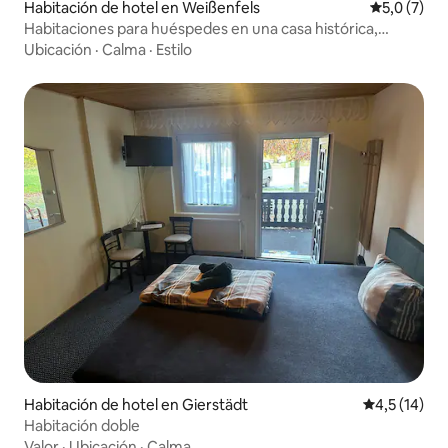
Habitación de hotel en Weißenfels
Calificació
5,0 (7)
Habitaciones para huéspedes en una casa histórica,
céntricas
Ubicación
·
Calma
·
Estilo
Habitación de hotel en Gierstädt
Calificación
4,5 (14)
Habitación doble
Valor
·
Ubicación
·
Calma