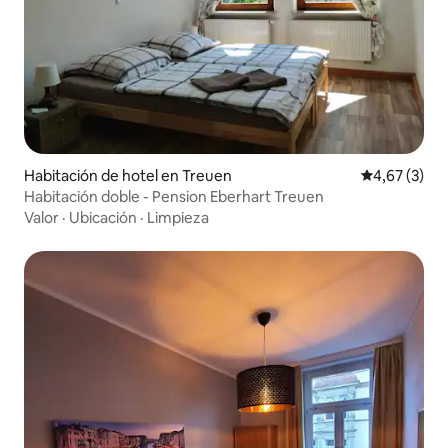
Habitación de hotel en Treuen
Calificación
4,67 (3)
Habitación doble - Pension Eberhart Treuen
Valor
·
Ubicación
·
Limpieza