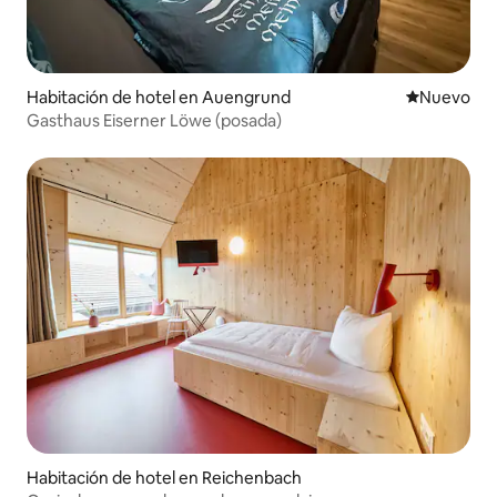
Habitación de hotel en Auengrund
Lugar nuevo
Nuevo
Gasthaus Eiserner Löwe (posada)
Habitación de hotel en Reichenbach