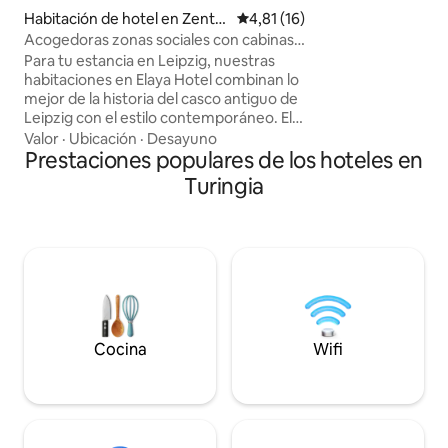
huéspedes tambié
Habitación de hotel en Zentr
Calificación promedio: 4,81 de 
4,81 (16)
mineral de cortesí
um
Acogedoras zonas sociales con cabinas y
la barra de café y 
cojines de terciopelo
Para tu estancia en Leipzig, nuestras
transporte público
habitaciones en Elaya Hotel combinan lo
explorar fácilment
mejor de la historia del casco antiguo de
Leipzig con el estilo contemporáneo. El
interior cuenta con el aspecto atractivo
Valor
·
Ubicación
·
Desayuno
y único de los muebles seleccionados, lo
Prestaciones populares de los hoteles en
que lo hace no solo atractivo, sino
Turingia
también práctico, con un escritorio y
varias opciones de cama. Lo más
destacado de las habitaciones son las
hermosas vistas, ya sea del casco
antiguo o del tranquilo patio. La
habitación tiene una superficie de 21 m²
e incluye wifi gratuito, ducha a ras de
suelo y aire acondicionado.
Cocina
Wifi