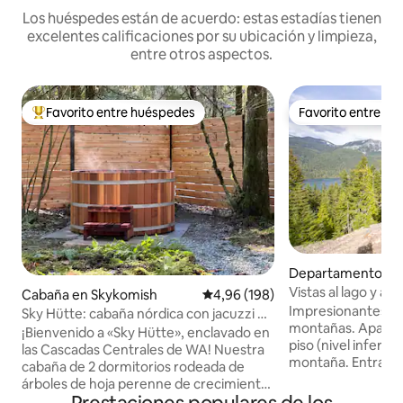
Los huéspedes están de acuerdo: estas estadías tienen
excelentes calificaciones por su ubicación y limpieza,
entre otros aspectos.
Favorito entre huéspedes
Favorito entre h
Favorito entre los huéspedes más destacados
Favorito entre h
Departamento en
residencial en Eas
Vistas al lago y a 
Cabaña en Skykomish
Calificación promedio: 4,96 de 5
4,96 (198)
la montaña
Impresionantes vist
Sky Hütte: cabaña nórdica con jacuzzi de
montañas. Aparta
madera de cedro
¡Bienvenido a «Sky Hütte», enclavado en
piso (nivel inferio
las Cascadas Centrales de WA! Nuestra
montaña. Entrada 
cabaña de 2 dormitorios rodeada de
completa, 3 dormit
árboles de hoja perenne de crecimiento
grandes porches cu
lento combina las comodidades