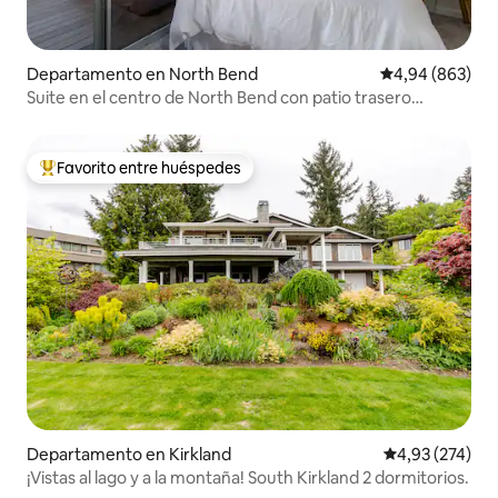
Departamento en North Bend
Calificación pr
4,94 (863)
Suite en el centro de North Bend con patio trasero
privado,
Favorito entre huéspedes
Favorito entre los huéspedes más destacados
Departamento en Kirkland
Calificación pr
4,93 (274)
¡Vistas al lago y a la montaña! South Kirkland 2 dormitorios.