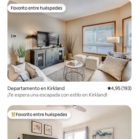
Favorito entre huéspedes
Favorito entre huéspedes
Departamento en Kirkland
Calificación p
4,95 (193)
¡Te espera una escapada con estilo en Kirkland!
Favorito entre huéspedes
Favorito entre los huéspedes más destacados