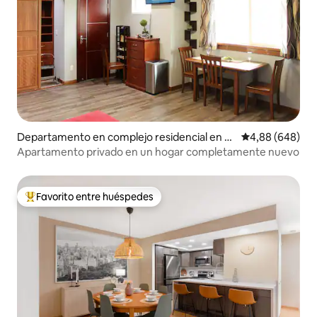
Departamento en complejo residencial en B
Calificación pr
4,88 (648)
ellevue
Apartamento privado en un hogar completamente nuevo
Favorito entre huéspedes
Favorito entre los huéspedes más destacados