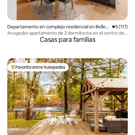
Departamento en complejo residencial en Bellev
Calificació
5 (117)
ue
Acogedor apartamento de 2 dormitorios en el centro de
Casas para familias
Bellevue, aparcamiento gratuito
Favorito entre huéspedes
Favorito entre los huéspedes más destacados