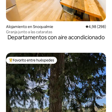
Alojamiento en Snoqualmie
Calificación pr
4,98 (298)
Granja junto a las cataratas
Departamentos con aire acondicionado
Favorito entre huéspedes
Favorito entre los huéspedes más destacados