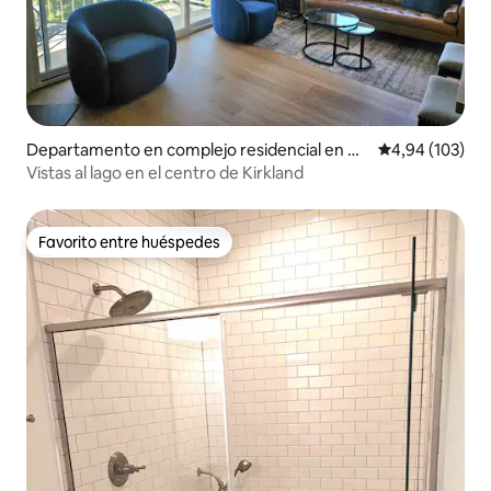
Departamento en complejo residencial en Kir
Calificación pr
4,94 (103)
kland
Vistas al lago en el centro de Kirkland
Favorito entre huéspedes
Favorito entre huéspedes