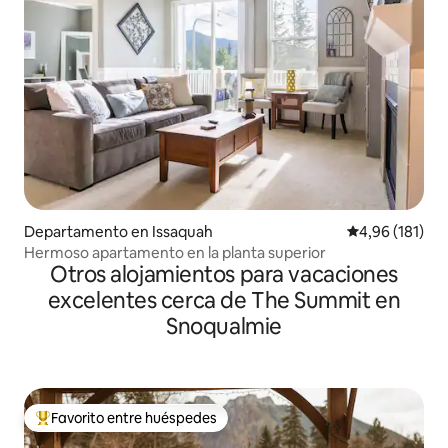
Departamento en Issaquah
Calificación p
4,96 (181)
Hermoso apartamento en la planta superior
Otros alojamientos para vacaciones
excelentes cerca de The Summit en
Snoqualmie
Favorito entre huéspedes
Favorito entre los huéspedes más destacados