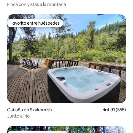
Finca con vistas a la montaña
Favorito entre huéspedes
Favorito entre huéspedes
Cabaña en Skykomish
Calificación p
4,91 (555)
Junto al río