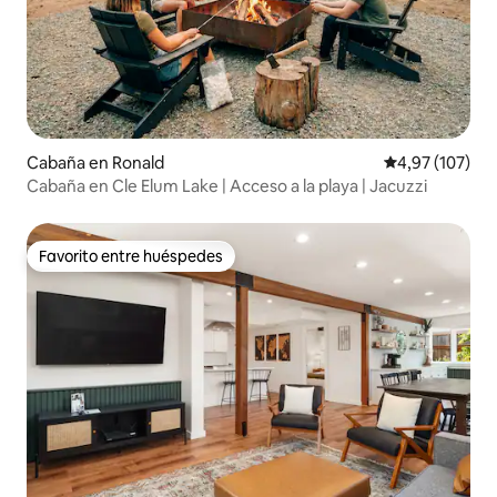
Cabaña en Ronald
Calificación p
4,97 (107)
Cabaña en Cle Elum Lake | Acceso a la playa | Jacuzzi
Favorito entre huéspedes
Favorito entre huéspedes