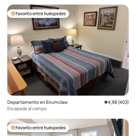
Favorito entre huéspedes
Favorito entre los huéspedes más destacados
Departamento en Enumclaw
Calificación pr
4,98 (403)
Escapada al campo
Favorito entre huéspedes
Favorito entre los huéspedes más destacados