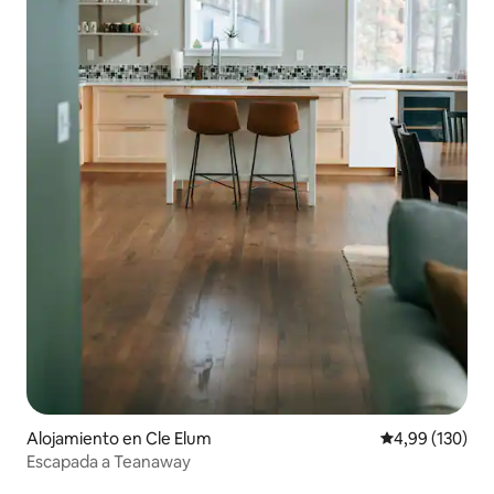
Alojamiento en Cle Elum
Calificación pr
4,99 (130)
Escapada a Teanaway