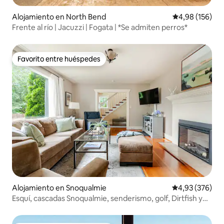
Alojamiento en North Bend
Calificación pr
4,98 (156)
Frente al río | Jacuzzi | Fogata | *Se admiten perros*
Favorito entre huéspedes
Favorito entre huéspedes
Alojamiento en Snoqualmie
Calificación pr
4,93 (376)
Esquí, cascadas Snoqualmie, senderismo, golf, Dirtfish y
casino