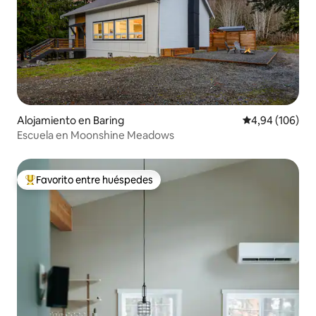
Alojamiento en Baring
Calificación pr
4,94 (106)
Escuela en Moonshine Meadows
Favorito entre huéspedes
Favorito entre los huéspedes más destacados