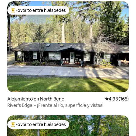
Favorito entre huéspedes
Favorito entre los huéspedes más destacados
Alojamiento en North Bend
Calificación p
4,93 (165)
River's Edge ~ ¡Frente al río, superficie y vistas!
Favorito entre huéspedes
Favorito entre los huéspedes más destacados