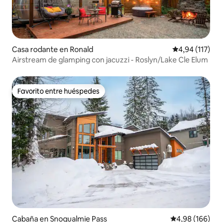
Casa rodante en Ronald
Calificación p
4,94 (117)
Airstream de glamping con jacuzzi - Roslyn/Lake Cle Elum
Favorito entre huéspedes
Favorito entre huéspedes
Cabaña en Snoqualmie Pass
Calificación pr
4,98 (166)