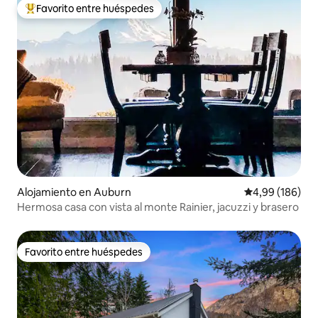
Favorito entre huéspedes
Favorito entre los huéspedes más destacados
Alojamiento en Auburn
Calificación pr
4,99 (186)
Hermosa casa con vista al monte Rainier, jacuzzi y brasero
Favorito entre huéspedes
Favorito entre huéspedes