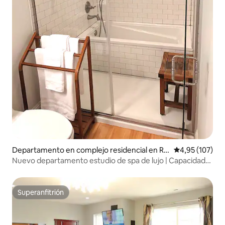
Departamento en complejo residencial en Re
Calificación p
4,95 (107)
nton
Nuevo departamento estudio de spa de lujo | Capacidad
para 8 personas
Superanfitrión
Superanfitrión