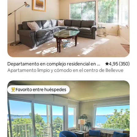
Departamento en complejo residencial en Be
Calificación pr
4,95 (350)
llevue
Apartamento limpio y cómodo en el centro de Bellevue
Favorito entre huéspedes
Favorito entre los huéspedes más destacados