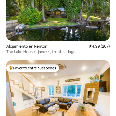
Alojamiento en Renton
Calificación pr
4,99 (207)
The Lake House - jacuzzi, frente al lago
Favorito entre huéspedes
Favorito entre los huéspedes más destacados