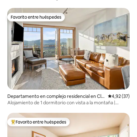
Resort*Jacuzzi*Piscina*Montañas
Favorito entre huéspedes
Favorito entre huéspedes
Departamento en complejo residencial en Cle
Calificación 
4,92 (37)
Elum
Alojamiento de 1 dormitorio con vista a la montaña |
Refugio acogedor con chimenea
Favorito entre huéspedes
Favorito entre los huéspedes más destacados