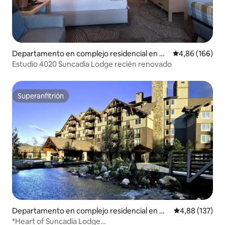
Departamento en complejo residencial en Cl
Calificación pr
4,86 (166)
e Elum
Estudio 4020 Suncadia Lodge recién renovado
Superanfitrión
Superanfitrión
Departamento en complejo residencial en Cl
Calificación p
4,88 (137)
e Elum
*Heart of Suncadia Lodge