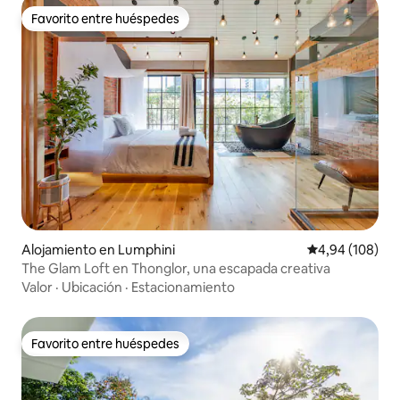
Favorito entre huéspedes
Favorito entre huéspedes
Alojamiento en Lumphini
Calificación pr
4,94 (108)
The Glam Loft en Thonglor, una escapada creativa
Valor
·
Ubicación
·
Estacionamiento
Favorito entre huéspedes
Favorito entre huéspedes