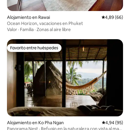
Alojamiento en Rawai
Calificación p
4,89 (66)
Ocean Horizon, vacaciones en Phuket
Valor
·
Familia
·
Zonas al aire libre
Favorito entre huéspedes
Favorito entre huéspedes
Alojamiento en Ko Pha Ngan
Calificación p
4,94 (95)
Panorama Nest · Refugio en la naturaleza con vista al mar