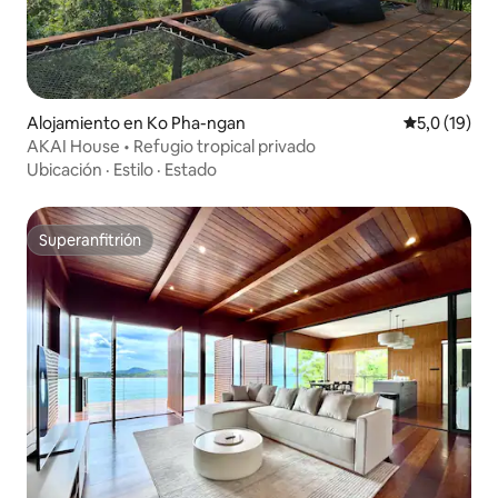
Alojamiento en Ko Pha-ngan
Calificación
5,0 (19)
AKAI House • Refugio tropical privado
Ubicación
·
Estilo
·
Estado
Superanfitrión
Superanfitrión