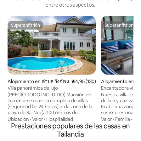
entre otros aspectos.
Superanfitrión
Superanfitrión
Superanfitrión
Superanfitrión
Alojamiento en ตำบล วังก์พง
Calificación promedio: 4,95 de 5
4,95 (130)
Alojamiento en K
Muang Krabi
Villa panorámica de lujo
Encantadora villa 
frente al mar en Kr
(PRECIO TODO INCLUIDO) Mansión de
Nuestra villa te o
lujo en un exquisito complejo de villas
de lujo y paz vaca
(seguridad las 24 horas) en la zona de la
Krabi, una zona tr
playa de Sai Noi (a 100 metros de
sus impresionantes
Phetkasem rd). Villa de 2 pisos en la
piedra caliza y sus 
Ubicación
·
Valor
·
Hospitalidad
Valor
·
Familia
·
Cal
ladera de una colina (jardín a 3 metros
Prestaciones populares de las casas en
atardecer. Tambié
por encima de la carretera privada) (3
de la isla Hong, qu
Tailandia
dormitorios y 4 baños; aire
playa de arena bla