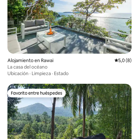
Alojamiento en Rawai
Calificació
5,0 (8)
La casa del océano
Ubicación
·
Limpieza
·
Estado
Favorito entre huéspedes
Favorito entre huéspedes