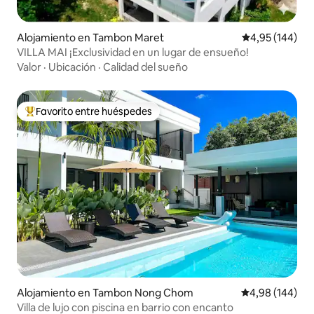
Alojamiento en Tambon Maret
Calificación pr
4,95 (144)
VILLA MAI ¡Exclusividad en un lugar de ensueño!
Valor
·
Ubicación
·
Calidad del sueño
Favorito entre huéspedes
Favorito entre los huéspedes más destacados
Alojamiento en Tambon Nong Chom
Calificación pr
4,98 (144)
Villa de lujo con piscina en barrio con encanto