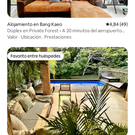
Alojamiento en Bang Kaeo
Calificación p
4,84 (49)
Dúplex en Private Forest • A 20 minutos del aeropuerto
de Bangkok
Valor
·
Ubicación
·
Prestaciones
Favorito entre huéspedes
Favorito entre huéspedes