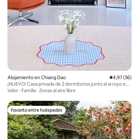
Alojamiento en Chiang Dao
Calificación p
4,97 (36)
¡NUEVO! Casa privada de 2 dormitorios junto al arroyo en
Chiang Dao.
Valor
·
Familia
·
Zonas al aire libre
Favorito entre huéspedes
Favorito entre huéspedes