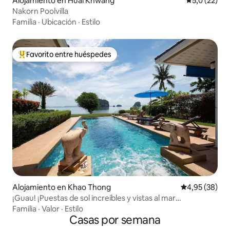
Alojamiento en Huai Khwang
Calificación
5,0 (22)
Nakorn Poolvilla
Familia
·
Ubicación
·
Estilo
Favorito entre huéspedes
Favorito entre los huéspedes más destacados
Alojamiento en Khao Thong
Calificación p
4,95 (38)
¡Guau! ¡Puestas de sol increíbles y vistas al mar
espectaculares!
Familia
·
Valor
·
Estilo
Casas por semana