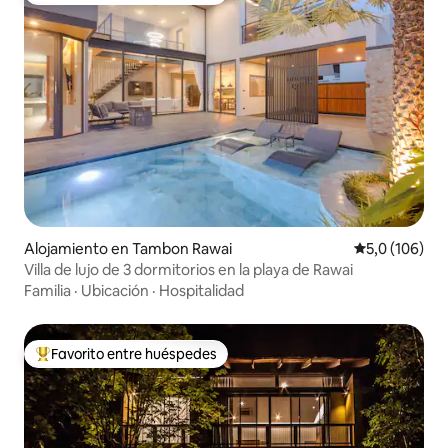
Alojamiento en Tambon Rawai
Calificación 
5,0 (106)
Villa de lujo de 3 dormitorios en la playa de Rawai
Familia
·
Ubicación
·
Hospitalidad
Favorito entre huéspedes
Favorito entre los huéspedes más destacados