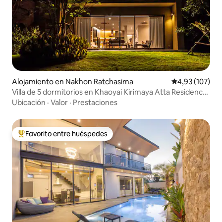
Alojamiento en Nakhon Ratchasima
Calificación p
4,93 (107)
Villa de 5 dormitorios en Khaoyai Kirimaya Atta Residence
(B04)
Ubicación
·
Valor
·
Prestaciones
Favorito entre huéspedes
Favorito entre los huéspedes más destacados