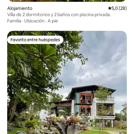
Alojamiento
Calificación
5,0 (28)
Villa de 2 dormitorios y 2 baños con piscina privada.
Familia
·
Ubicación
·
A pie
Favorito entre huéspedes
Favorito entre huéspedes