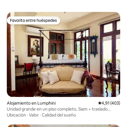
Favorito entre huéspedes
Favorito entre huéspedes
Alojamiento en Lumphini
Calificación p
4,91 (403)
Unidad grande en un piso completo, Siam + traslado
gratuito desde el aeropuerto
Ubicación
·
Valor
·
Calidad del sueño