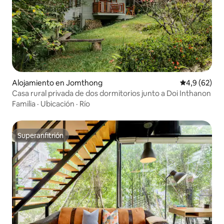
Alojamiento en Jomthong
Calificación
4,9 (62)
Casa rural privada de dos dormitorios junto a Doi Inthanon
Familia
·
Ubicación
·
Río
Superanfitrión
Superanfitrión