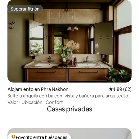
Superanfitrión
Superanfitrión
Alojamiento en Phra Nakhon
Calificación p
4,89 (62)
Suite tranquila con balcón, vista y bañera para arquitectos
• Yaowarat
Valor
·
Ubicación
·
Confort
Casas privadas
Favorito entre huéspedes