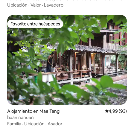
y aire acondicionado
Ubicación
·
Valor
·
Lavadero
Favorito entre huéspedes
Favorito entre huéspedes
Alojamiento en Mae Tang
Calificación p
4,99 (93)
baan nanuan
Familia
·
Ubicación
·
Asador