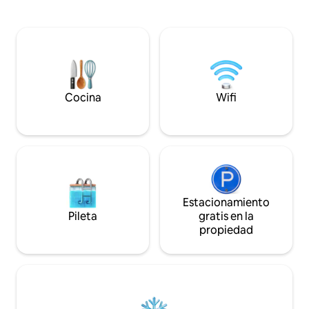
acondicionado completo), exuberante
en barco de cola larga). Nuest
jardín privado, piscina y 2 jacuzzis.
tiene experiencia 
Inmerso en la naturaleza, siempre
villas desde 2016.
disfruta de brisa fresca, vistas a la
en contacto con n
montaña y al mar. A 4 minutos en coche
ayudemos a organiz
de la playa de Sai Noi y Khao Tao, a 6
traslados :) ¡Nos 
minutos de la playa de Sea Pine y del
disfrutes de tu me
majestuoso parque Ratchapakdi. A 10
Cocina
Wifi
minutos en coche del centro de la
ciudad. Ideal para relajarse en familia,
con amigos y parejas.
Estacionamiento
Pileta
gratis en la
propiedad