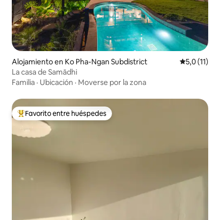
Alojamiento en Ko Pha-Ngan Subdistrict
Calificación
5,0 (11)
La casa de Samādhi
Familia
·
Ubicación
·
Moverse por la zona
Favorito entre huéspedes
Favorito entre los huéspedes más destacados