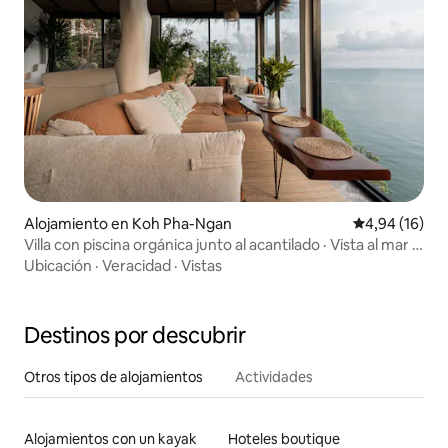
Alojamiento en Koh Pha-Ngan
Calificación 
4,94 (16)
Villa con piscina orgánica junto al acantilado · Vista al mar y
a la montaña
Ubicación
·
Veracidad
·
Vistas
Destinos por descubrir
Otros tipos de alojamientos
Actividades
Alojamientos con un kayak
Hoteles boutique