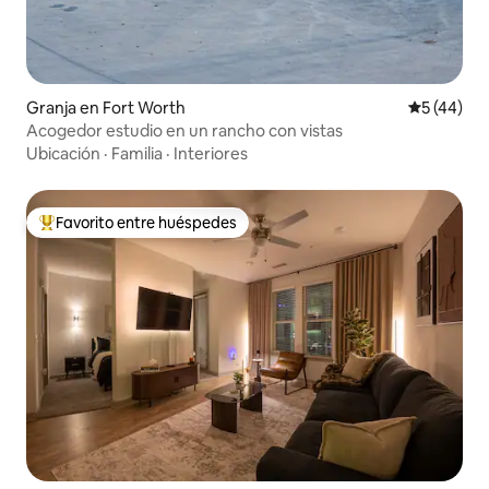
Granja en Fort Worth
Calificaci
5 (44)
Acogedor estudio en un rancho con vistas
Ubicación
·
Familia
·
Interiores
Favorito entre huéspedes
Favorito entre los huéspedes más destacados