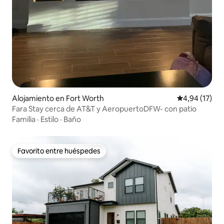
Alojamiento en Fort Worth
Calificación 
4,94 (17)
Fara Stay cerca de AT&T y AeropuertoDFW- con patio
Familia
·
Estilo
·
Baño
Favorito entre huéspedes
Favorito entre huéspedes