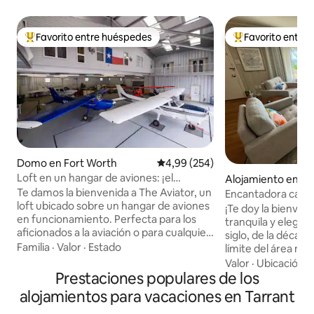
Favorito entre huéspedes
Favorito entre
Favorito entre los huéspedes más destacados
Favorito entre l
Domo en Fort Worth
Calificación promedio: 4,99 de 5
4,99 (254)
Loft en un hangar de aviones: ¡el
Alojamiento en Ri
alojamiento más genial de Fort Worth!
Te damos la bienvenida a The Aviator, un
Encantadora casa
loft ubicado sobre un hangar de aviones
con vista
¡Te doy la bienveni
en funcionamiento. Perfecta para los
tranquila y elega
aficionados a la aviación o para cualquier
siglo, de la década
persona que busque una estadía única,
Familia
·
Valor
·
Estado
límite del área me
esta residencia privada de 362 metros
Worth! Con una am
Valor
·
Ubicación
·
cuadrados ofrece espacio, comodidad y
Prestaciones populares de los
extiende por el val
un asiento de primera fila para volar.
Worth y la Base de
alojamientos para vacaciones en Tarrant
Observá los aviones, caminá hasta el
de la NAS. Una de 
restaurante o reservá un vuelo de