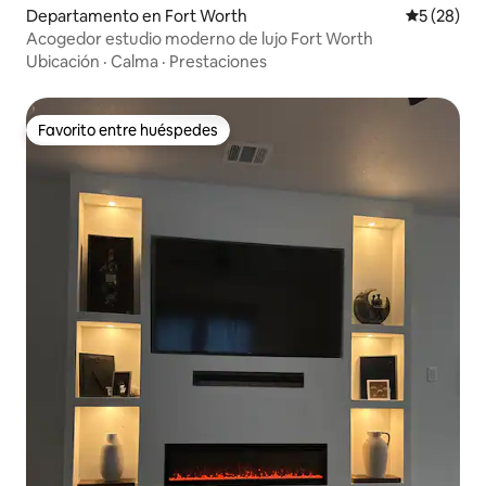
Departamento en Fort Worth
Calificaci
5 (28)
Acogedor estudio moderno de lujo Fort Worth
Ubicación
·
Calma
·
Prestaciones
Favorito entre huéspedes
Favorito entre huéspedes