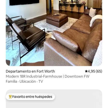
Departamento en Fort Worth
Calificación p
4,95 (65)
Modern 1BR Industrial-Farmhouse | Downtown FW
Familia
·
Ubicación
·
TV
Favorito entre huéspedes
Favorito entre los huéspedes más destacados