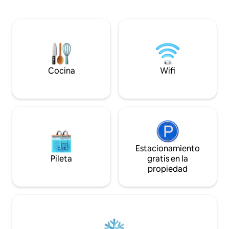
completas del ata
descubrimiento. ✔ 5 amplios dormitorios
Worth. Viajes espe
✔ Sala de estar y comedor de concepto
espectáculos aére
abierto (asientos para 14) ✔ Mesa de
artificiales del 4 de
pool, futbolín, hockey de aire y ping
puede llegar a la 
pong ✔ Balcón con vista a los aviones
Worth en 20 minut
que pasan ✔ Una estadía con temática
820 brinda acceso
de aviación como ninguna otra
área de DFW. A 30
Cocina
Wifi
directo desde/hac
DFW.
Estacionamiento
Pileta
gratis en la
propiedad