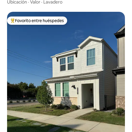
Ubicación
·
Valor
·
Lavadero
Favorito entre huéspedes
Favorito entre los huéspedes más destacados