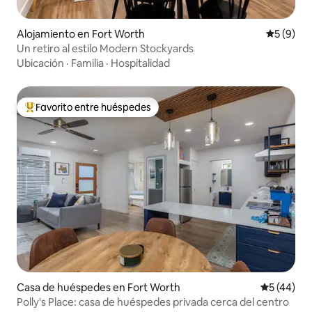
Alojamiento en Fort Worth
Calificac
5 (9)
Un retiro al estilo Modern Stockyards
Ubicación
·
Familia
·
Hospitalidad
Favorito entre huéspedes
Favorito entre los huéspedes más destacados
Casa de huéspedes en Fort Worth
Calificaci
5 (44)
Polly's Place: casa de huéspedes privada cerca del centro