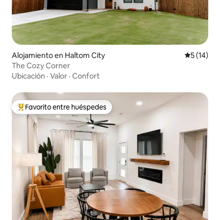
Alojamiento en Haltom City
Calificaci
5 (14)
The Cozy Corner
Ubicación
·
Valor
·
Confort
Favorito entre huéspedes
Favorito entre los huéspedes más destacados