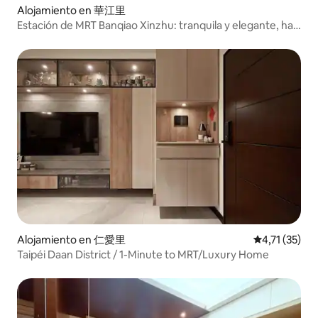
Alojamiento en 華江里
Estación de MRT Banqiao Xinzhu: tranquila y elegante, hay
una tienda de conveniencia y calle de comida muy
conveniente
Alojamiento en 仁愛里
Calificación 
4,71 (35)
Taipéi Daan District / 1-Minute to MRT/Luxury Home