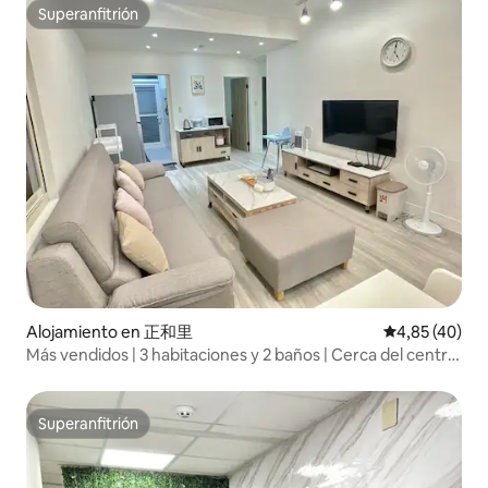
distrito comercial de Dongcheng
Superanfitrión
Superanfitrión
Alojamiento en 正和里
Calificación 
4,85 (40)
Más vendidos | 3 habitaciones y 2 baños | Cerca del centro
de la ciudad | Taipei 101 | Mercado nocturno Linjiang | A 6
minutos en metro de la estación Taipei 101 World Trade
Center 1 | Alquiler mensual para estancias de más de 30
Superanfitrión
Superanfitrión
días