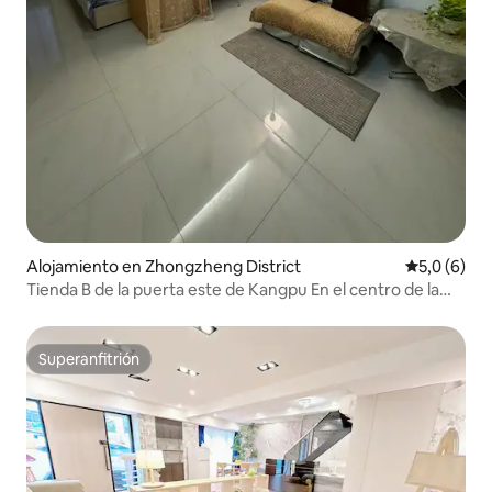
Alojamiento en Zhongzheng District
Calificació
5,0 (6)
Tienda B de la puerta este de Kangpu En el centro de la
ciudad, a 220 metros de la estación de metro Dongmen,
una acogedora casa unifamiliar.
Superanfitrión
Superanfitrión