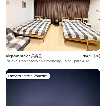
Alojamiento en 萬壽里
Calificación p
4,93 (30)
¡Nuevo! Piso entero en Ximending, Taipéi, para 4-12
personas | Mercado nocturno, distrito comercial,
restaurantes/estación de metro a 5
minutos/cocina/lavadora
Favorito entre huéspedes
Favorito entre huéspedes