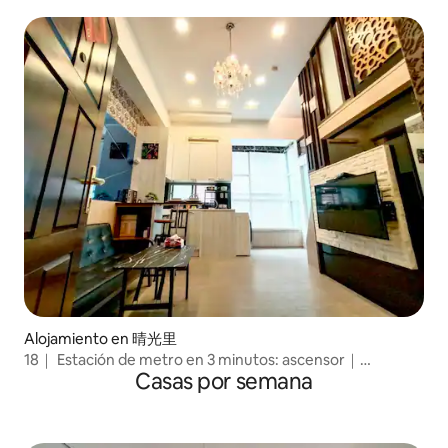
Piscina | Administración de estilo hotelero | Gimnasio |
Cocina privada | Lavado y secado | Inodoro | Amistoso con
los extranjeros
Alojamiento en 晴光里
18｜ Estación de metro en 3 minutos: ascensor｜
Casas por semana
Recogida de basura del edificio ｜ Centro comercial
Zhongshan ｜ Alojamiento de lujo ｜ Espacio cómodo ｜
Lavado y secado ｜ Cerca de Ximending ｜ 1-4 personas