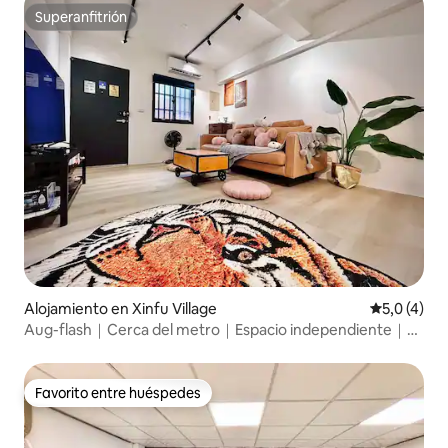
Superanfitrión
Superanfitrión
Alojamiento en Xinfu Village
Calificació
5,0 (4)
Aug-flash｜Cerca del metro｜Espacio independiente｜
Sin subir escaleras Intelligent Asia
Favorito entre huéspedes
Favorito entre huéspedes