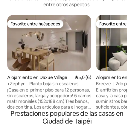
entre otros aspectos.
Favorito entre huéspedes
Favorito entre h
Favorito entre huéspedes
Favorito entre h
Alojamiento en Daxue Village
Calificación promedio: 5,0 de
5,0 (6)
Alojamiento en
+Zephyr｜Planta baja sin escaleras.
Breeze｜2do piso｜
Amplio y cómodo｜12 personas. 3 baños.
de Beijing｜Paseo 
¡Casa en el primer piso para 12 personas,
El anfitrión propor
Zona residencial｜Mercado nocturno de
MRT Beimen｜Cerca
sin escaleras, larga y acogedora! 6 camas
casa y la casa prop
Shida｜MRT Edificio de Taipower｜Calle
Taipei｜Comida y
matrimoniales (152x188 cm) Tres baños,
suministros básico
Yongkang
expreso al aeropu
dos con tina. Los artículos para el hogar
suficientes, cómp
Prestaciones populares de las casas en
se prepararán en la casa antes de tu
servicio las 24 hora
llegada. Si no hay suficientes, te pedimos
reposición diaria d
Ciudad de Taipéi
que compres los tuyos. No hay limpieza
necesitas servicios
diaria, recargas ni servicio de recepción
alojamiento que se