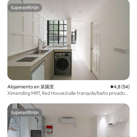
Superanfitrión
Superanfitrión
Alojamiento en 菜園里
Calificación
4,8 (54)
Ximending MRT, Red House/calle tranquila/baño privado/3
habitaciones 3 camas~ A solo unos pasos de las
atracciones más populares~
Superanfitrión
Superanfitrión