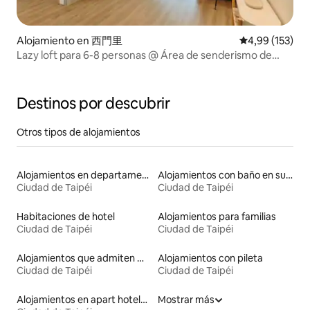
Alojamiento en 西門里
Calificación p
4,99 (153)
Lazy loft para 6-8 personas @ Área de senderismo de
Ximén/6 minutos en metro/Elevador con dos
baños/Proyección y amplio balcón
Destinos por descubrir
Otros tipos de alojamientos
Alojamientos en departamentos con servicios incluidos
Alojamientos con baño en suite
Ciudad de Taipéi
Ciudad de Taipéi
Habitaciones de hotel
Alojamientos para familias
Ciudad de Taipéi
Ciudad de Taipéi
Alojamientos que admiten mascotas
Alojamientos con pileta
Ciudad de Taipéi
Ciudad de Taipéi
Alojamientos en apart hoteles
Mostrar más