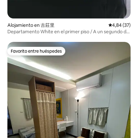
Alojamiento en 古莊里
Calificación p
4,84 (37)
Departamento White en el primer piso / A un segundo del
MRT / 5 dormitorios principales en la calle Yongkang |
Ximen | Acceso a la Universidad Normal
Favorito entre huéspedes
Favorito entre huéspedes