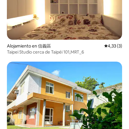
Alojamiento en 信義區
Calificación
4,33 (3)
Taipei Studio cerca de Taipéi 101,MRT_6