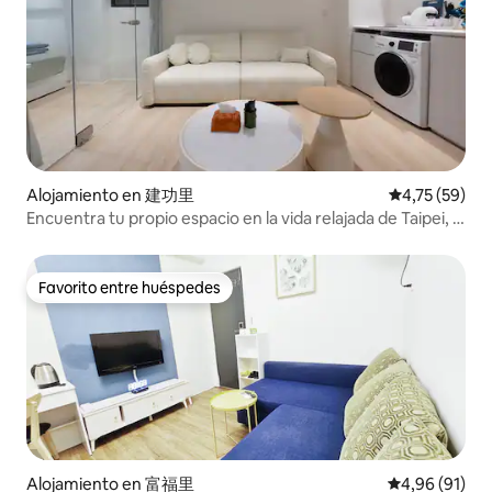
Alojamiento en 建功里
Calificación 
4,75 (59)
Encuentra tu propio espacio en la vida relajada de Taipei, 2
habitaciones ~ cerca de Ximending, mercado de Yongle,
mercado nocturno de Ningxia
Favorito entre huéspedes
Favorito entre huéspedes
Alojamiento en 富福里
Calificación 
4,96 (91)