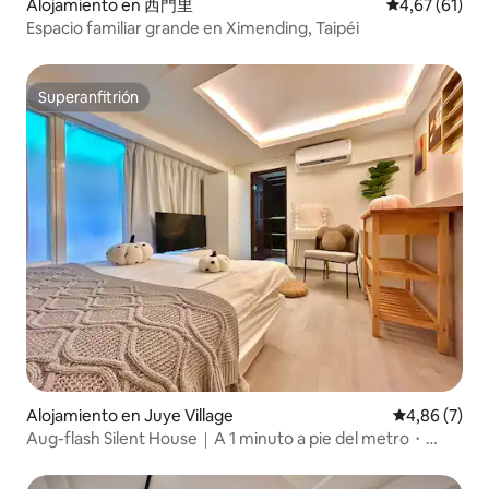
Alojamiento en 西門里
Calificación 
4,67 (61)
Espacio familiar grande en Ximending, Taipéi
Superanfitrión
Superanfitrión
Alojamiento en Juye Village
Calificación
4,86 (7)
Aug-flash Silent House｜A 1 minuto a pie del metro・
Espacio acogedor para dos o tres personas