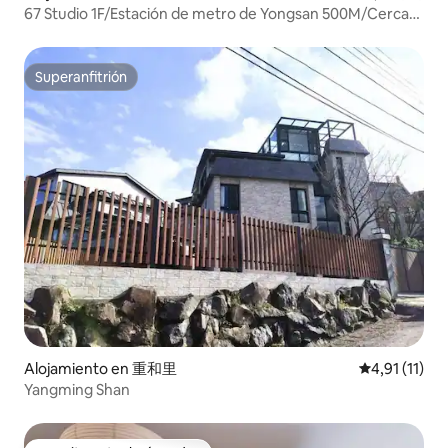
67 Studio 1F/Estación de metro de Yongsan 500M/Cerca
de Ximending/Estación de Wanhua 3 minutos/Depósito
de equipaje/Planta baja sin escaleras
Superanfitrión
Superanfitrión
Alojamiento en 重和里
Calificación 
4,91 (11)
Yangming Shan