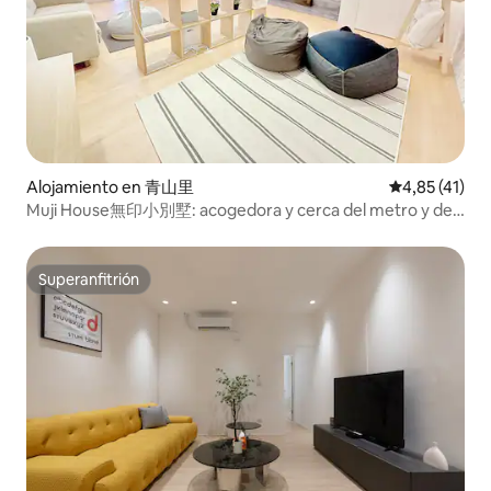
Alojamiento en 青山里
Calificación 
4,85 (41)
Muji House無印小別墅: acogedora y cerca del metro y del
mercado nocturno
Superanfitrión
Superanfitrión