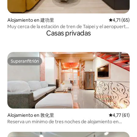
Alojamiento en 建功里
Calificación 
4,71 (65)
Muy cerca de la estación de tren de Taipei y el aeropuerto,
Casas privadas
un lugar tranquilo y agradable para familias, con una gran
terraza soleada
Superanfitrión
Superanfitrión
Alojamiento en 敦化里
Calificación 
4,77 (61)
Reserva un mínimo de tres noches de alojamiento en
agosto y recibe un servicio de recogida en el aeropuerto
de regalo #Cabaña tropical para 8 personas #Cerca del