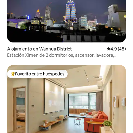
Alojamiento en Wanhua District
Calificación
4,9 (48)
Estación Ximen de 2 dormitorios, ascensor, lavadora,
ventana exterior
Favorito entre huéspedes
Favorito entre los huéspedes más destacados