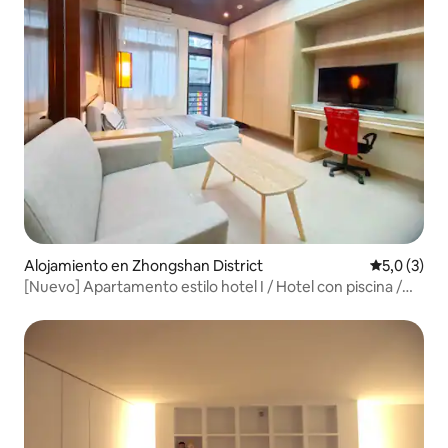
Alojamiento en Zhongshan District
Calificació
5,0 (3)
[Nuevo] Apartamento estilo hotel I / Hotel con piscina /
Diseño exquisito / Suite independiente / Residencia
cómoda / Distrito comercial de Lin Sen / Estación de la
escuela primaria Zhongshan / Amigable con los
extranjeros