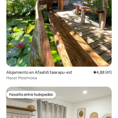
Alojamiento en Afaahiti taiarapu-est
Calificación 
4,88 (41)
Hacer Moemoea
Favorito entre huéspedes
Favorito entre huéspedes