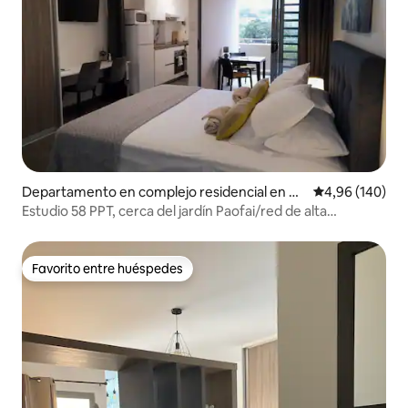
Departamento en complejo residencial en Pa
Calificación pr
4,96 (140)
peete
Estudio 58 PPT, cerca del jardín Paofai/red de alta
velocidad
Favorito entre huéspedes
Favorito entre huéspedes