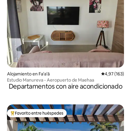
Alojamiento en Fa'a'ā
Calificación p
4,97 (163)
Estudio Manureva - Aeropuerto de Maehaa
Departamentos con aire acondicionado
Favorito entre huéspedes
Favorito entre los huéspedes más destacados