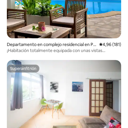
Departamento en complejo residencial en Pu
Calificación p
4,96 (181)
na'auia
¡Habitación totalmente equipada con unas vistas
inmejorables!
Superanfitrión
Superanfitrión