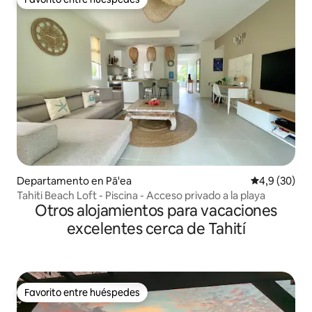
Favorito entre huéspedes
Departamento en Pā'ea
Calificación
4,9 (30)
Tahiti Beach Loft - Piscina - Acceso privado a la playa
Otros alojamientos para vacaciones
excelentes cerca de Tahití
Favorito entre huéspedes
Favorito entre huéspedes