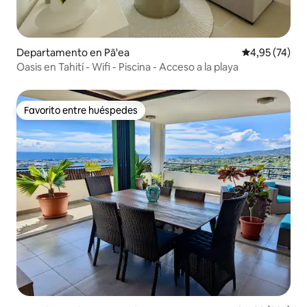
Departamento en Pā'ea
Calificación 
4,95 (74)
Oasis en Tahití - Wifi - Piscina - Acceso a la playa
Favorito entre huéspedes
Favorito entre huéspedes