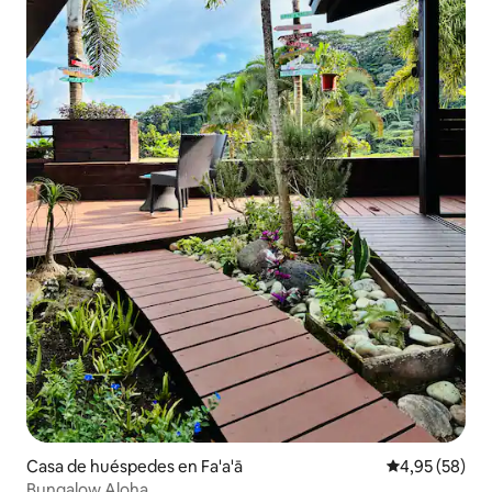
Casa de huéspedes en Fa'a'ā
Calificación p
4,95 (58)
Bungalow Aloha