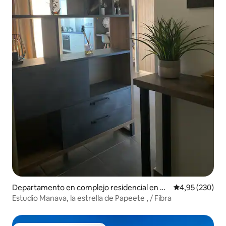
Departamento en complejo residencial en Pa
Calificación pr
4,95 (230)
peete
Estudio Manava, la estrella de Papeete , / Fibra