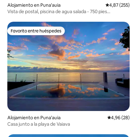
Alojamiento en Puna'auia
Calificación pr
4,87 (255)
Vista de postal, piscina de agua salada - 750 pies
cuadrados
Favorito entre huéspedes
Favorito entre huéspedes
Alojamiento en Puna'auia
Calificación p
4,96 (28)
Casa junto a la playa de Vaiava