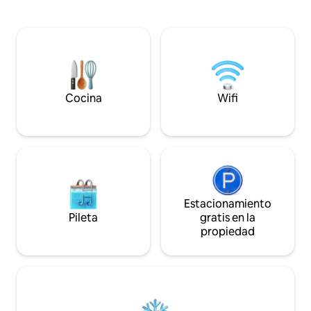
equipado con wifi de alta velocidad y
paseos por la lagu
lavadora. Relájese en la terraza con
bloques separados 
impresionantes vistas al monte Aorai.
estar, terraza y co
Servicio de conserjería incluido para una
entre las 2 unidad
estadía relajante o de negocios.
abierto al exterior.
Cocina
Wifi
Estacionamiento
Pileta
gratis en la
propiedad