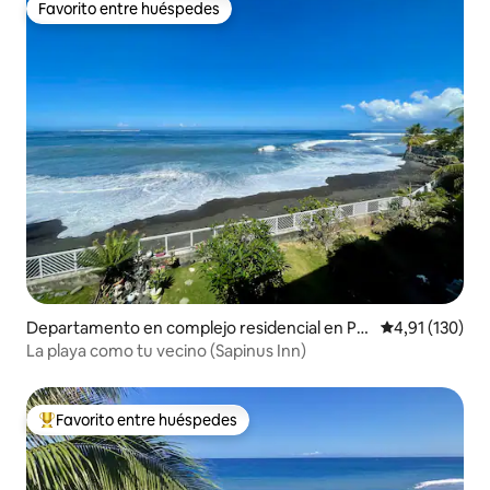
Favorito entre huéspedes
Favorito entre huéspedes
Departamento en complejo residencial en Pu
Calificación p
4,91 (130)
na'auia
La playa como tu vecino (Sapinus Inn)
Favorito entre huéspedes
Favorito entre los huéspedes más destacados