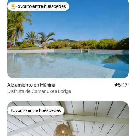
Favorito entre huéspedes
Favorito entre los huéspedes más destacados
Alojamiento en Māhina
Calificaci
5 (17)
Disfruta de Camanukea Lodge
Favorito entre huéspedes
Favorito entre huéspedes