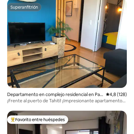
Superanfitrión
Superanfitrión
Departamento en complejo residencial en Pap
Calificación 
4,8 (128)
eete
¡Frente al puerto de Tahití! ¡Impresionante apartamento
de 1 dormitorio!
Favorito entre huéspedes
Favorito entre los huéspedes más destacados