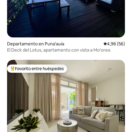
Departamento en Puna'auia
Calificación p
4,96 (56)
El Deck del Lotus, apartamento con vista a Mo'orea
Favorito entre huéspedes
Favorito entre los huéspedes más destacados