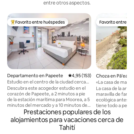
entre otros aspectos.
Favorito entre huéspedes
Favorito entre h
Favorito entre los huéspedes más destacados
Favorito entre h
Departamento en Papeete
Calificación promedio: 4,95 de 5
4,95 (153)
Choza en Pā'ea
Estudio en el centro de la ciudad cerca
«La casa de madera
del ferry - Vista a la montaña
mar»
Descubra este acogedor estudio en el
La casa de la artis
corazón de Papeete, a 2 minutos a pie
maravilla de fanta
de la estación marítima para Moorea, a 5
ecológica antes de
minutos del mercado y a 10 minutos del
tiene todo a pesa
Prestaciones populares de los
parque de los jardines de Paofai. Disfrute
tamaño. Viejo sueñ
de una decoración depurada, una cama
realidad, experime
alojamientos para vacaciones cerca de
de matrimonio, una cocina, una mesa
cabaña con todas
Tahití
para dos y una zona de oficina. Todas las
(internet , barbacoa de gas, jacuzzi...)3
comodidades, con aire acondicionado,
KAYAKS disponible