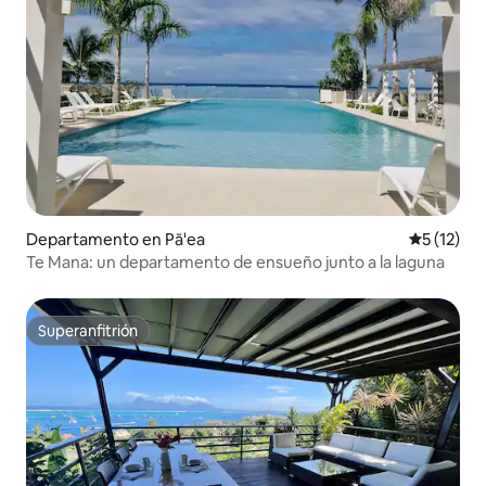
Departamento en Pā'ea
Calificaci
5 (12)
Te Mana: un departamento de ensueño junto a la laguna
Superanfitrión
Superanfitrión