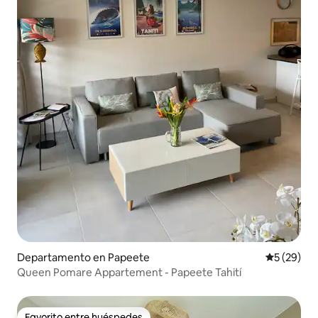
Departamento en Papeete
Calificaci
5 (29)
Queen Pomare Appartement - Papeete Tahití
Favorito entre huéspedes