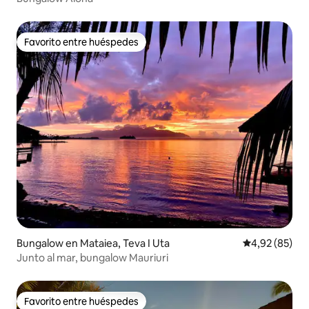
Favorito entre huéspedes
Favorito entre huéspedes
Bungalow en Mataiea, Teva I Uta
Calificación p
4,92 (85)
Junto al mar, bungalow Mauriuri
Favorito entre huéspedes
Favorito entre huéspedes