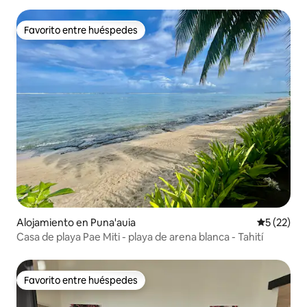
Favorito entre huéspedes
Favorito entre huéspedes
Alojamiento en Puna'auia
Calificaci
5 (22)
Casa de playa Pae Miti - playa de arena blanca - Tahití
Favorito entre huéspedes
Favorito entre huéspedes