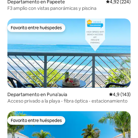
Departamento en Papeete
Calificación pr
4,92 (224)
F3 amplio con vistas panorámicas y piscina
Favorito entre huéspedes
Favorito entre huéspedes
Departamento en Puna'auia
Calificación 
4,9 (143)
Acceso privado a la playa - fibra óptica - estacionamiento
Favorito entre huéspedes
Favorito entre huéspedes