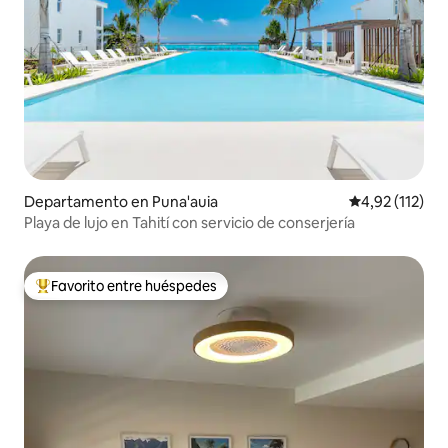
Departamento en Puna'auia
Calificación p
4,92 (112)
Playa de lujo en Tahití con servicio de conserjería
Favorito entre huéspedes
Favorito entre los huéspedes más destacados