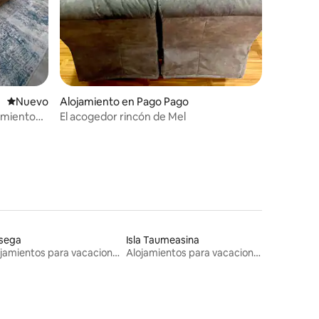
Lugar nuevo para alojarse
Nuevo
Alojamiento en Pago Pago
amiento
El acogedor rincón de Mel
usega
Isla Taumeasina
Alojamientos para vacaciones
Alojamientos para vacaciones