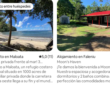
ito entre huéspedes
 entre los huéspedes más destacados
to en Maloata
Calificación promedio: 5,0 de 5. 11 evaluac
5,0 (11)
Alojamiento en Faleniu
privada frente al mar! 3
Moon's Haven
os 2,5 baños
o a Maloata, un refugio costero
¡Te damos la bienvenida a Moon
al situado en 1000 acres de
Nuestra espaciosa y acogedora
iliar privada donde la carretera
dormitorios y 2 baños combina a
a oeste llega a su fin y el mundo
perfección las comodidades m
 hace cargo. Disfruta de las
con el encanto de la isla. El dor
norámicas al mar, un arroyo de
principal cuenta con una cama
o: 5,0 de 5. 3 evaluaciones
 y tu propia playa privada.
queen y un baño privado, mien
os refugios de la Segunda
las otras dos habitaciones, cad
ndial, pasea por exuberantes
cómodas camas tamaño queen
experimenta una parte de Samoa
comparten un baño bellament