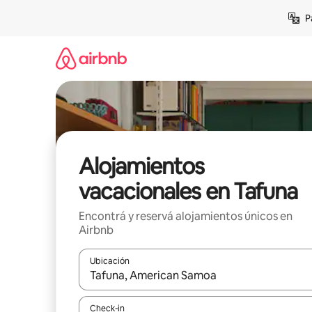
Ir
P
al
contenido
Alojamientos
vacacionales en Tafuna
Encontrá y reservá alojamientos únicos en
Airbnb
Ubicación
Cuando los resultados estén disponibles, navegá c
Check-in