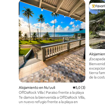
Favor
Favorito
Alojamien
¡Escapada 
dormitori
Bienvenid
excepcion
tierra fam
de la cost
natural se
vistas pa
Alojamiento en Nu'uuli
Calificación promedi
5,0 (3)
agua dulce
OffDaRock Villa | Paraíso frente a la playa
Explora l
Te damos la bienvenida a OffDaRock Villa,
Guerra Mu
un nuevo refugio frente a la playa en
valles y 