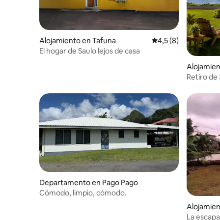
Alojamiento en Tafuna
Calificación promedi
4,5 (8)
El hogar de Saulo lejos de casa
Alojamien
Retiro de 
el Parque
Departamento en Pago Pago
Cómodo, limpio, cómodo.
Alojamien
La escapa