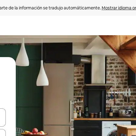
arte de la información se tradujo automáticamente. 
Mostrar idioma or
on las teclas de flecha hacia arriba y hacia abajo o explorá deslizando