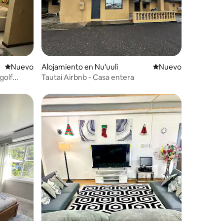
Lugar nuevo para alojarse
Nuevo
Alojamiento en Nu'uuli
Lugar nuevo para al
Nuevo
golf
Tautai Airbnb - Casa entera
iones