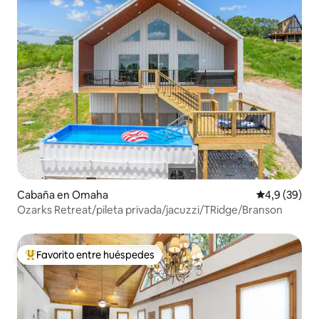
Cabaña en Omaha
Calificación
4,9 (39)
Ozarks Retreat/pileta privada/jacuzzi/TRidge/Branson
Favorito entre huéspedes
Favorito entre los huéspedes más destacados