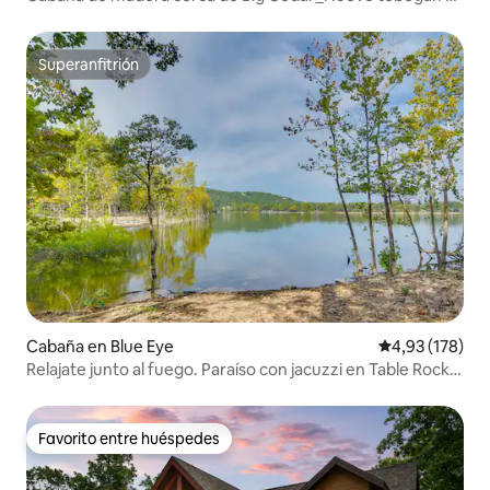
juegos_Jacuzzi
Superanfitrión
Superanfitrión
Cabaña en Blue Eye
Calificación p
4,93 (178)
Relajate junto al fuego. Paraíso con jacuzzi en Table Rock
Lake
Favorito entre huéspedes
Favorito entre huéspedes