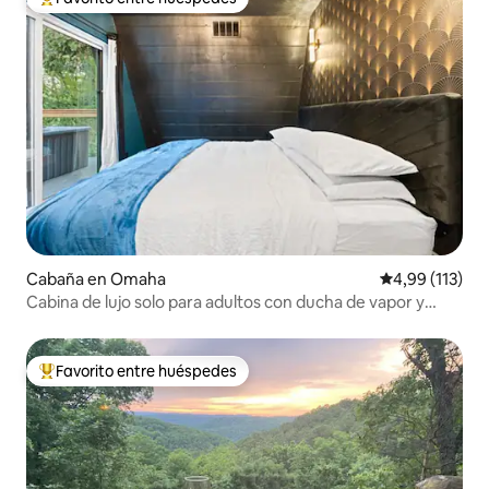
Favorito entre los huéspedes más destacados
Cabaña en Omaha
Calificación p
4,99 (113)
Cabina de lujo solo para adultos con ducha de vapor y
jacuzzi
Favorito entre huéspedes
Favorito entre los huéspedes más destacados