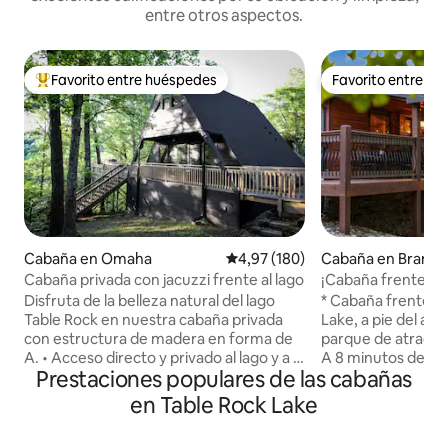
entre otros aspectos.
Favorito entre huéspedes
Favorito entre h
Favorito entre los huéspedes más destacados
Favorito entre h
Cabaña en Omaha
Calificación promedio: 4,97 de 5
4,97 (180)
Cabaña en Branso
Cabaña privada con jacuzzi frente al lago
¡Cabaña frente al
el lago Table Rock!
Disfruta de la belleza natural del lago
* Cabaña frente al
Table Rock en nuestra cabaña privada
Lake, a pie del agu
con estructura de madera en forma de
parque de atraccion
A. • Acceso directo y privado al lago y a 2
A 8 minutos de She
Prestaciones populares de las cabañas
millas del puerto deportivo y del
15 minutos del Bra
embarcadero. • Terraza privada con
al lago desde el po
en Table Rock Lake
jacuzzi y chimenea. • A 15 minutos de Big
natación para pescar/na
Cedar Lodge, Top of the Rock y Thunder
proporcionados en el 