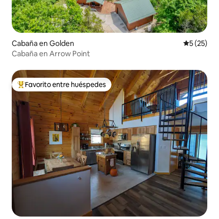
Cabaña en Golden
Calificaci
5 (25)
Cabaña en Arrow Point
Favorito entre huéspedes
Favorito entre los huéspedes más destacados