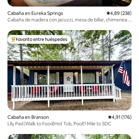
Cabaña en Eureka Springs
Calificación pr
4,89 (238)
Cabaña de madera con jacuzzi, mesa de billar, chimenea y
sala de juegos
Favorito entre huéspedes
Favorito entre los huéspedes más destacados
Cabaña en Branson
Calificación p
4,91 (176)
Lily Pad |Walk to Food|Hot Tub, Pool|1 Mile to SDC