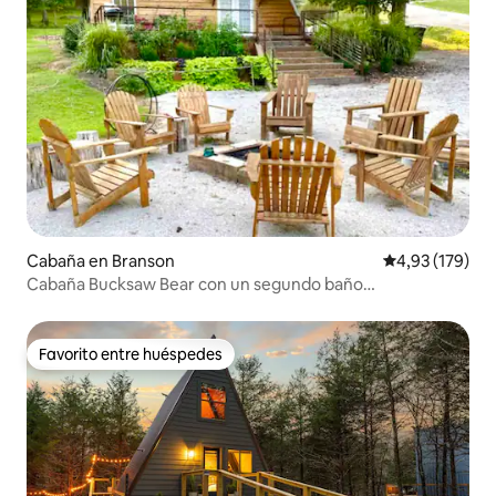
Cabaña en Branson
Calificación p
4,93 (179)
Cabaña Bucksaw Bear con un segundo baño
completamente nuevo.
Favorito entre huéspedes
Favorito entre huéspedes