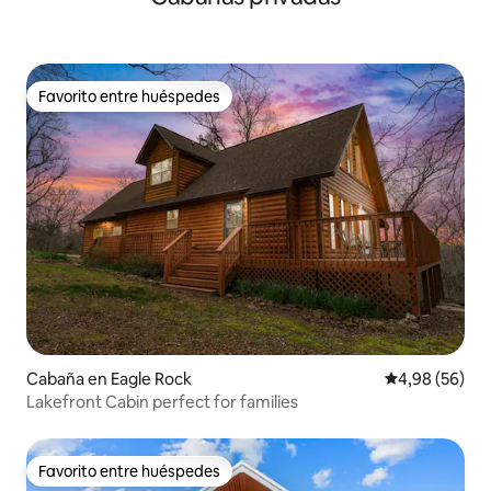
Favorito entre huéspedes
Favorito entre huéspedes
Cabaña en Eagle Rock
Calificación p
4,98 (56)
Lakefront Cabin perfect for families
Favorito entre huéspedes
Favorito entre huéspedes