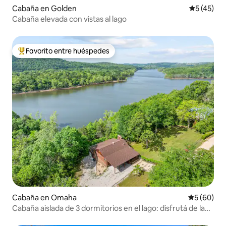
Cabaña en Golden
Calificaci
5 (45)
Cabaña elevada con vistas al lago
Favorito entre huéspedes
Favorito entre los huéspedes más destacados
Cabaña en Omaha
Calificaci
5 (60)
Cabaña aislada de 3 dormitorios en el lago: disfrutá de la
tranquilidad