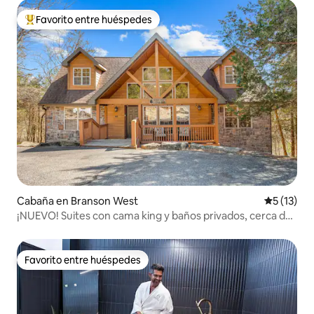
Favorito entre huéspedes
Favorito entre los huéspedes más destacados
Cabaña en Branson West
Calificaci
5 (13)
¡NUEVO! Suites con cama king y baños privados, cerca de
Silver Dollar
Favorito entre huéspedes
Favorito entre huéspedes