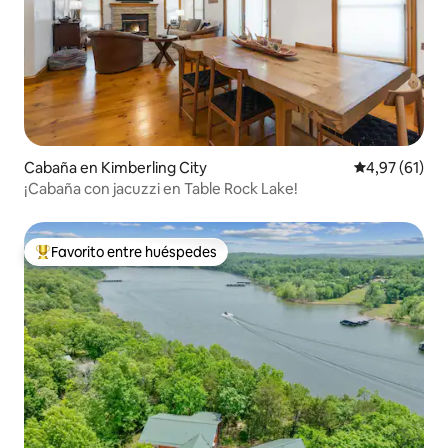
Cabaña en Kimberling City
Calificación 
4,97 (61)
¡Cabaña con jacuzzi en Table Rock Lake!
Favorito entre huéspedes
Favorito entre los huéspedes más destacados