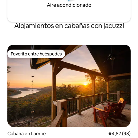
Aire acondicionado
Alojamientos en cabañas con jacuzzi
Favorito entre huéspedes
Favorito entre huéspedes
Cabaña en Lampe
Calificación p
4,87 (98)