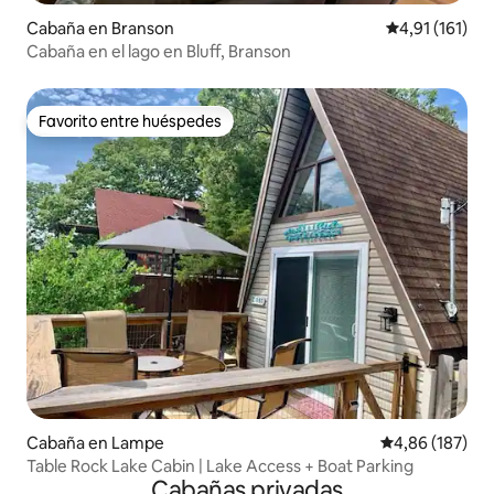
Cabaña en Branson
Calificación p
4,91 (161)
Cabaña en el lago en Bluff, Branson
Favorito entre huéspedes
Favorito entre huéspedes
Cabaña en Lampe
Calificación pr
4,86 (187)
Table Rock Lake Cabin | Lake Access + Boat Parking
Cabañas privadas