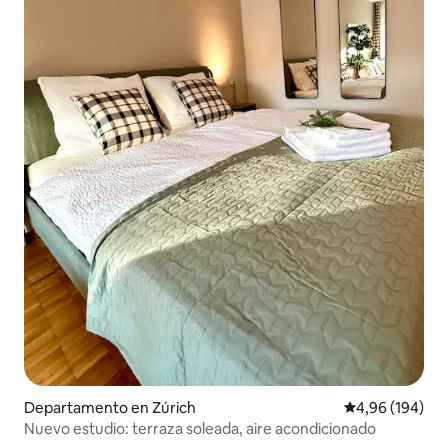
Departamento en Zúrich
Calificación pr
4,96 (194)
Nuevo estudio: terraza soleada, aire acondicionado