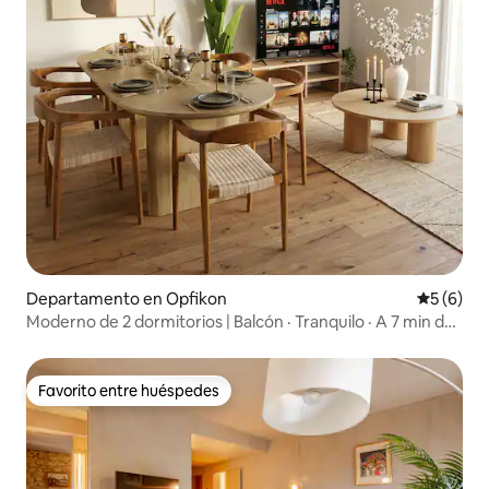
Departamento en Opfikon
Calificac
5 (6)
Moderno de 2 dormitorios | Balcón · Tranquilo · A 7 min del
aeropuerto de Zúrich
Favorito entre huéspedes
Favorito entre huéspedes