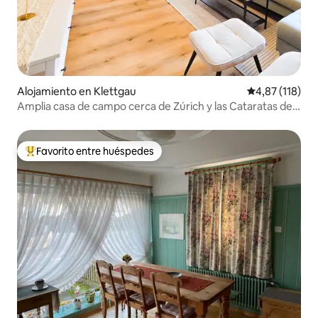
Alojamiento en Klettgau
Calificación p
4,87 (118)
Amplia casa de campo cerca de Zúrich y las Cataratas del
Rin
Favorito entre huéspedes
Favorito entre los huéspedes más destacados