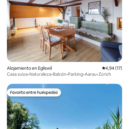
Alojamiento en Egliswil
Calificación 
4,94 (17)
Casa suiza•Naturaleza•Balcón•Parking•Aarau•Zúrich
Favorito entre huéspedes
Favorito entre huéspedes