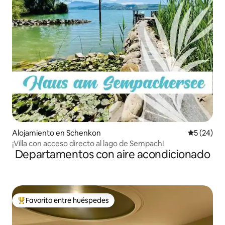
Alojamiento en Schenkon
Calificaci
5 (24)
¡Villa con acceso directo al lago de Sempach!
Departamentos con aire acondicionado
Favorito entre huéspedes
Favorito entre los huéspedes más destacados