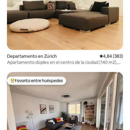
Departamento en Zúrich
Calificación pr
4,84 (383)
Apartamento dúplex en el centro de la ciudad (140 m2),
incluido. Estacionamiento.
Favorito entre huéspedes
Favorito entre los huéspedes más destacados