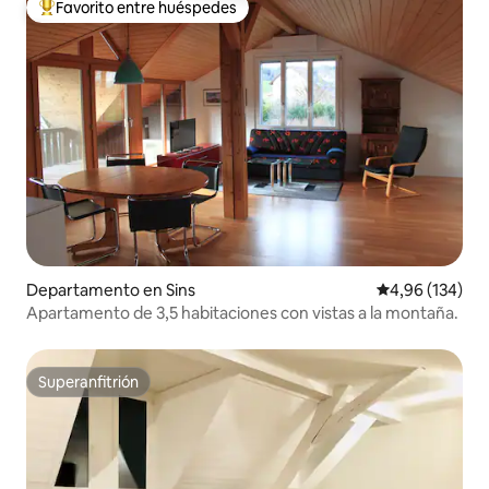
Favorito entre huéspedes
Favorito entre los huéspedes más destacados
Departamento en Sins
Calificación pr
4,96 (134)
Apartamento de 3,5 habitaciones con vistas a la montaña.
Superanfitrión
Superanfitrión