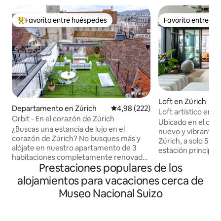
Favorito entre huéspedes
Favorito entre h
Favorito entre los huéspedes más destacados
Favorito entre h
Loft en Zúrich
Departamento en Zúrich
Calificación promedio: 4,98 de 5
4,98 (222)
Loft artístico en e
Orbit - En el corazón de Zúrich
Ubicado en el cent
¿Buscas una estancia de lujo en el
nuevo y vibrante 
corazón de Zúrich? No busques más y
Zúrich, a solo 5 mi
alójate en nuestro apartamento de 3
estación principal
habitaciones completamente renovado
este moderno dep
Prestaciones populares de los
ubicado en Münsterhof. Con 2 cómodos
de 3,5 habitacione
dormitorios, una amplia sala de estar,
elegante Disfrutá de un departamento
alojamientos para vacaciones cerca de
una cocina totalmente equipada y una
de diseño de alta
Museo Nacional Suizo
terraza privada en la azotea, nuestro
grande y acogedo
apartamento es el punto de partida
y una espaciosa ga
perfecto para explorar la ciudad.
invierno. A pesar 