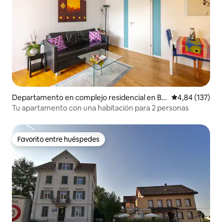
Departamento en complejo residencial en Ba
Calificación p
4,84 (137)
chenbülach
Tu apartamento con una habitación para 2 personas
Favorito entre huéspedes
Favorito entre huéspedes