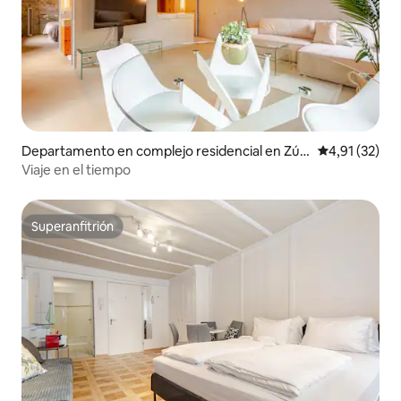
Departamento en complejo residencial en Zúri
Calificación 
4,91 (32)
ch
Viaje en el tiempo
Superanfitrión
Superanfitrión