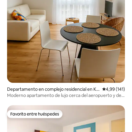
Departamento en complejo residencial en Klo
Calificación p
4,99 (141)
ten
Moderno apartamento de lujo cerca del aeropuerto y de
la ciudad de Zúrich
Favorito entre huéspedes
Favorito entre huéspedes