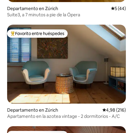
Departamento en Zúrich
Calificaci
5 (44)
Suite3, a 7 minutos a pie de la Ópera
Favorito entre huéspedes
Favorito entre los huéspedes más destacados
Departamento en Zúrich
Calificación pr
4,98 (216)
Apartamento en la azotea vintage - 2 dormitorios - A/C