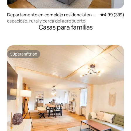
Departamento en complejo residencial en H
Calificación pr
4,99 (339)
ochfelden
espacioso, rural y cerca del aeropuerto
Casas para familias
Superanfitrión
Superanfitrión