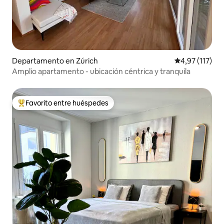
Departamento en Zúrich
Calificación p
4,97 (117)
Amplio apartamento - ubicación céntrica y tranquila
Favorito entre huéspedes
Favorito entre los huéspedes más destacados