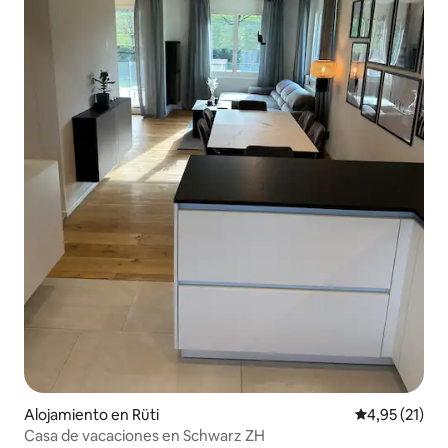
Alojamiento en Rüti
Calificación 
4,95 (21)
Casa de vacaciones en Schwarz ZH