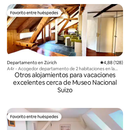
Favorito entre huéspedes
Favorito entre huéspedes
Departamento en Zúrich
Calificación pr
4,88 (128)
A4r - Acogedor departamento de 2 habitaciones en la
Otros alojamientos para vacaciones
ciudad
excelentes cerca de Museo Nacional
Suizo
Favorito entre huéspedes
Favorito entre huéspedes