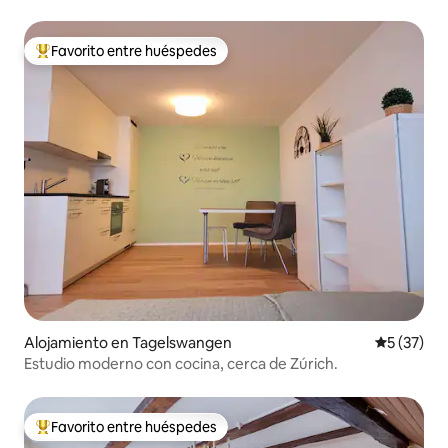
Favorito entre huéspedes
Favorito entre los huéspedes más destacados
Alojamiento en Tagelswangen
Calificaci
5 (37)
Estudio moderno con cocina, cerca de Zúrich.
Favorito entre huéspedes
Favorito entre los huéspedes más destacados