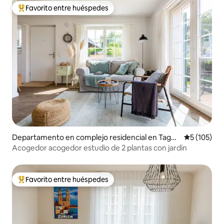
Favorito entre huéspedes
Favorito entre los huéspedes más destacados
Departamento en complejo residencial en Tagel
Calificació
5 (105)
swangen
Acogedor acogedor estudio de 2 plantas con jardín
Favorito entre huéspedes
Favorito entre los huéspedes más destacados