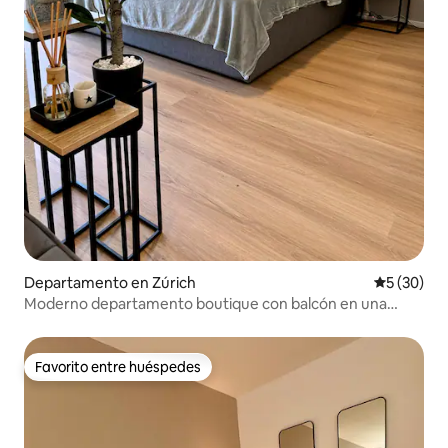
Departamento en Zúrich
Calificaci
5 (30)
Moderno departamento boutique con balcón en una
ubicación privilegiada
Favorito entre huéspedes
Favorito entre huéspedes