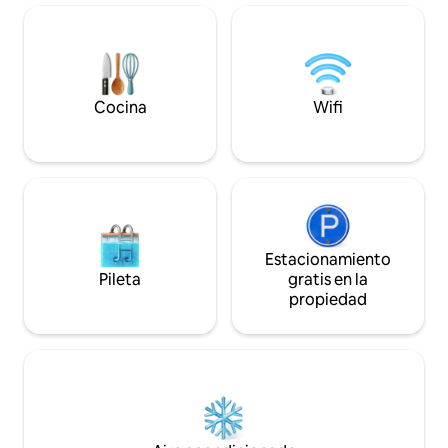
Ubicado junto a la iglesia de Fraumünster
céntrica, el depa
y la famosa Bahnhofstrasse, nuestro
ambiente tranquil
apartamento ofrece fácil acceso a
de la ciudad. Las p
muchas de las principales atracciones de
interior le dan un
Zúrich. ¡Reserva ahora y disfruta de la
arquitectura brutal
belleza y el encanto de Zúrich!
Cocina
Wifi
Estacionamiento
Pileta
gratis en la
propiedad