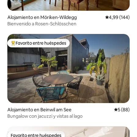
Alojamiento en Möriken-Wildegg
Calificación pr
4,99 (144)
Bienvenido a Rosen-Schlösschen
Favorito entre huéspedes
Favorito entre los huéspedes más destacados
Alojamiento en Beinwil am See
Calificaci
5 (88)
Bungalow con jacuzzi y vistas al lago
Favorito entre huéspedes