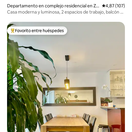
Departamento en complejo residencial en Zú
Calificación p
4,87 (107)
rich
Casa moderna y luminosa, 2 espacios de trabajo, balcón y
piano
Favorito entre huéspedes
Favorito entre los huéspedes más destacados