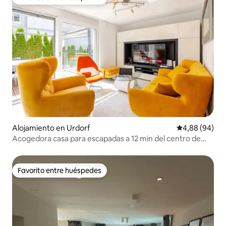
Favorito entre huéspedes
Alojamiento en Urdorf
Calificación p
4,88 (94)
Acogedora casa para escapadas a 12 min del centro de
Zúrich con 2 estacionamientos gratuitos
Favorito entre huéspedes
Favorito entre huéspedes