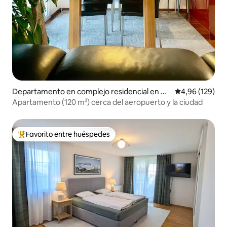
Departamento en complejo residencial en O
Calificación pr
4,96 (129)
pfikon
Apartamento (120 m²) cerca del aeropuerto y la ciudad
Favorito entre huéspedes
Favorito entre los huéspedes más destacados