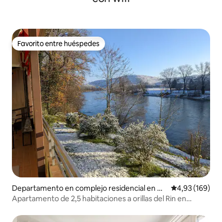
Favorito entre huéspedes
Favorito entre huéspedes
Departamento en complejo residencial en Kü
Calificación pr
4,93 (169)
ssaberg
Apartamento de 2,5 habitaciones a orillas del Rin en
Rheinheim