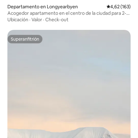
Departamento en Longyearbyen
Calificación p
4,62 (163)
Acogedor apartamento en el centro de la ciudad para 2-5
personas.
Ubicación
·
Valor
·
Check-out
Superanfitrión
Superanfitrión