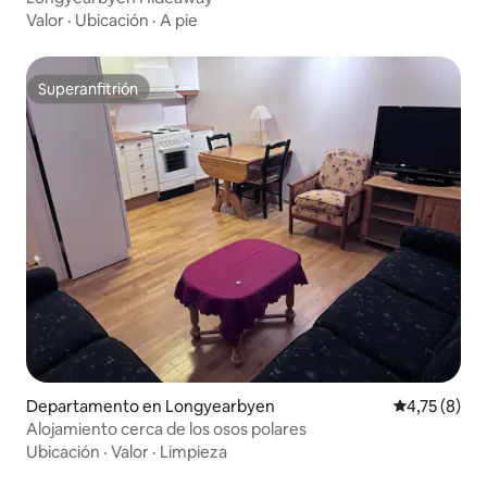
Valor
·
Ubicación
·
A pie
Superanfitrión
Superanfitrión
Departamento en Longyearbyen
Calificación
4,75 (8)
Alojamiento cerca de los osos polares
Ubicación
·
Valor
·
Limpieza