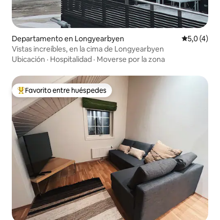
Departamento en Longyearbyen
Calificació
5,0 (4)
Vistas increíbles, en la cima de Longyearbyen
Ubicación
·
Hospitalidad
·
Moverse por la zona
Favorito entre huéspedes
Favorito entre los huéspedes más destacados