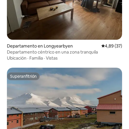
Departamento en Longyearbyen
Calificación p
4,89 (37)
Departamento céntrico en una zona tranquila
Ubicación
·
Familia
·
Vistas
Superanfitrión
Superanfitrión