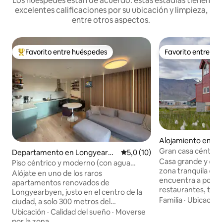
Los huéspedes están de acuerdo: estas estadías tienen
excelentes calificaciones por su ubicación y limpieza,
entre otros aspectos.
Favorito entre huéspedes
Favorito entre h
Favorito entre los huéspedes más destacados
Favorito entre h
Alojamiento en L
Gran casa céntrica
Departamento en Longyearby
Calificación promedio: 5,0 de 
5,0 (10)
dormitorios/10 pe
Casa grande y cén
en
Piso céntrico y moderno (con agua
zona tranquila de
potable)
Alójate en uno de los raros
encuentra a poca 
apartamentos renovados de
restaurantes, tien
Longyearbyen, justo en el centro de la
zonas comerciales 
Familia
·
Ubicación
ciudad, a solo 300 metros del
5 habitaciones do
supermercado. La parada de autobús
Ubicación
·
Calidad del sueño
·
Moverse
matrimoniales (un
del aeropuerto está a solo 150 metros.
por la zona