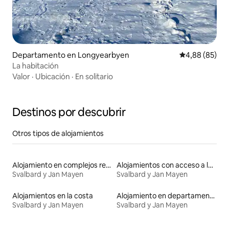
Departamento en Longyearbyen
Calificación p
4,88 (85)
La habitación
Valor
·
Ubicación
·
En solitario
Destinos por descubrir
Otros tipos de alojamientos
Alojamiento en complejos residenciales
Alojamientos con acceso a la playa
Svalbard y Jan Mayen
Svalbard y Jan Mayen
Alojamientos en la costa
Alojamiento en departamentos
Svalbard y Jan Mayen
Svalbard y Jan Mayen