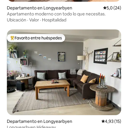
Departamento en Longyearbyen
Calificación
5,0 (24)
Apartamento moderno con todo lo que necesitas.
Ubicación
·
Valor
·
Hospitalidad
Favorito entre huéspedes
Favorito entre los huéspedes más destacados
Departamento en Longyearbyen
Calificación 
4,93 (15)
Longyearbyen Hideaway