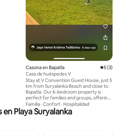
ning
ly—with an
floor,
ews.
Casona en Bapatla
Calificación prom
5 (3)
Casa de huéspedes V
Stay at V Convention Guest House, just 5
km from Suryalanka Beach and close to
Bapatla. Our 6-bedroom property is
perfect for families and groups, offering
spacious halls for gatherings, a lush lawn
Familia
·
Confort
·
Hospitalidad
 en Playa Suryalanka
for kids’ play, and stylish interiors with
modern amenities. Guests enjoy private
parking, 24/7 security, and clean
bathrooms with geysers. Ideal for beach
trips, family stays, and small celebrations,