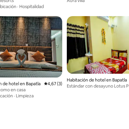
Resorts
Aura villa
bicación
·
Hospitalidad
Habitación de hotel en Bapatla
n de hotel en Bapatla
Calificación promedio: 4,67 de 5. 3 evaluac
4,67 (3)
Estándar con desayuno Lotus 
como en casa
Resort
cación
·
Limpieza