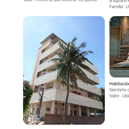
B square 
Familia
·
U
Habitació
Siéntete 
Valor
·
Ubi