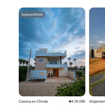
Superanfitrión
Superanfitrión
Casona en Chirala
Calificación promedio:
4,76 (58)
Alojamien