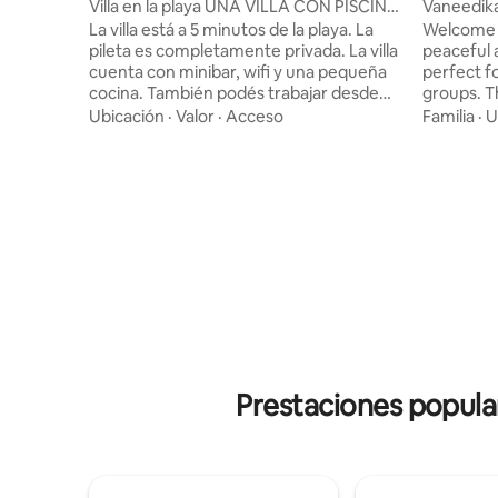
al
Villa en la playa UNA VILLA CON PISCINA
Vaneedika 
PRIVADA FRENTE A LA PLAYA
La villa está a 5 minutos de la playa. La
Welcome t
pileta es completamente privada. La villa
peaceful a
cuenta con minibar, wifi y una pequeña
perfect fo
cocina. También podés trabajar desde
groups. T
casa, ya que es un ambiente muy
bedroom w
Ubicación
·
Valor
·
Acceso
Familia
·
U
tranquilo y apacible. La red de telefonía
plus a big
celular es 100% en la propiedad. El
beds, com
cuidador de la propiedad está disponible
features a
las 24 horas, los 7 días de la semana, para
kitchen, 
garantizar la seguridad. Se permite
events li
fumar y beber. Fumar estrictamente en
can be ar
los balcones. La música alta está bien. Se
with prio
admiten mascotas. No se permite
cocinar. Chef disponible para preparar las
comidas.
Prestaciones popula