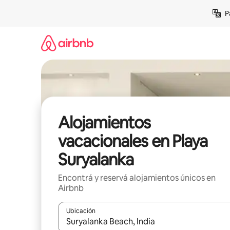
Ir
P
al
contenido
Alojamientos
vacacionales en Playa
Suryalanka
Encontrá y reservá alojamientos únicos en
Airbnb
Ubicación
Cuando los resultados estén disponibles, navegá c