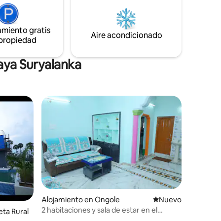
it’s your home away from home near the
coast.
amiento gratis
Aire acondicionado
 propiedad
aya Suryalanka
Alojamiento en Ongole
Lugar nuevo para al
Nuevo
2 habitaciones y sala de estar en el
iones
ta Rural
primer piso de la segunda casa, solo para