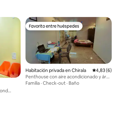
familias
Favorito entre huéspedes
Favorito entre huéspedes
Habitación privada en Chirala
Calificación promedio
4,83 (6)
Penthouse con aire acondicionado y área
abierta
Familia
·
Check-out
·
Baño
iones
Pond