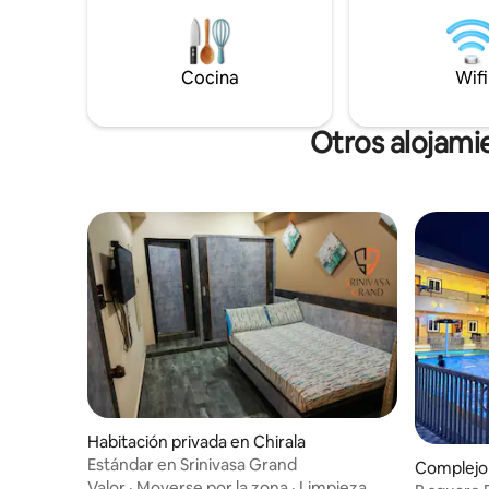
Cocina
Wifi
Otros alojami
Habitación privada en Chirala
Estándar en Srinivasa Grand
Complejo 
Valor
·
Moverse por la zona
·
Limpieza