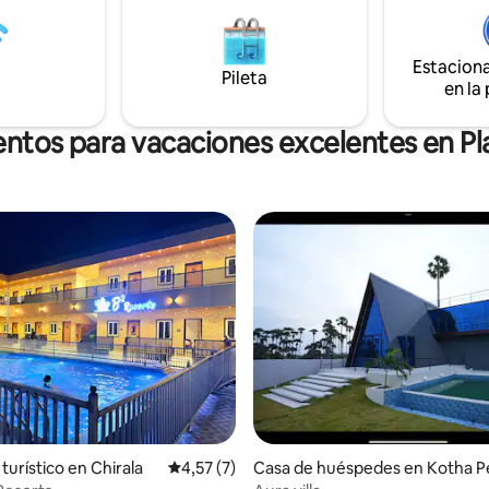
Estacion
Pileta
en la
entos para vacaciones excelentes en Pl
turístico en Chirala
Calificación promedio: 4,57 de 5. 7 evaluac
4,57 (7)
Casa de huéspedes en Kotha Pe