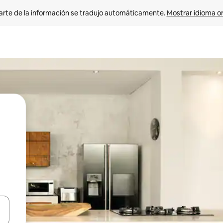
arte de la información se tradujo automáticamente. 
Mostrar idioma or
on las teclas de flecha hacia arriba y hacia abajo o explorá deslizando