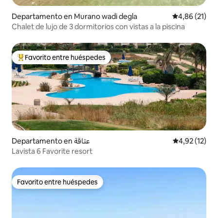
Departamento en Murano wadi degla
Calificación 
4,86 (21)
Chalet de lujo de 3 dormitorios con vistas a la piscina
Favorito entre huéspedes
Favorito entre los huéspedes más destacados
Departamento en عتاقة
Calificación 
4,92 (12)
Lavista 6 Favorite resort
Favorito entre huéspedes
Favorito entre huéspedes