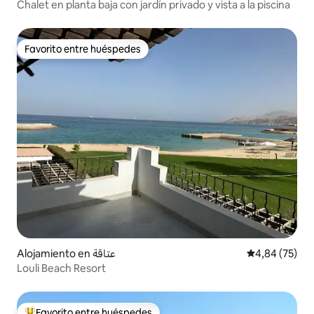
Chalet en planta baja con jardín privado y vista a la piscina
Favorito entre huéspedes
Favorito entre huéspedes
Alojamiento en عتاقة
Calificación p
4,84 (75)
Louli Beach Resort
Favorito entre huéspedes