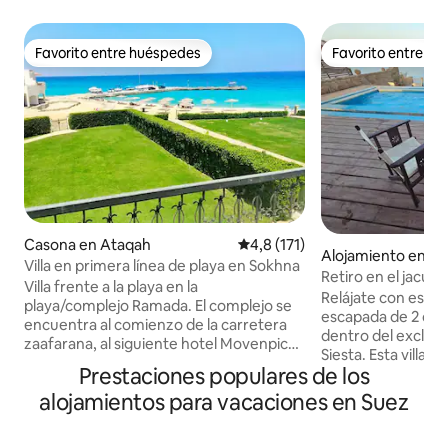
Favorito entre huéspedes
Favorito entre h
Favorito entre huéspedes
Favorito entre h
Casona en Ataqah
Calificación promedio: 4,8 de 5
4,8 (171)
Alojamiento en At
Villa en primera línea de playa en Sokhna
Retiro en el jacuz
Villa frente a la playa en la
serenas
Relájate con estil
playa/complejo Ramada. El complejo se
escapada de 2 dor
encuentra al comienzo de la carretera
dentro del exclusi
zaafarana, al siguiente hotel Movenpick.
Siesta. Esta villa 
Y 15 km antes del complejo Porto
Prestaciones populares de los
exuberante jardín 
Sokhna. 4 dormitorios + habitación de la
climatizado con vi
alojamientos para vacaciones en Suez
niñera Servicios de complejo: 3 piscinas
golfo de Suez, en
grandes, mantenimiento de cable,
montañas de Galala
electricista, fontanero, seguridad 24