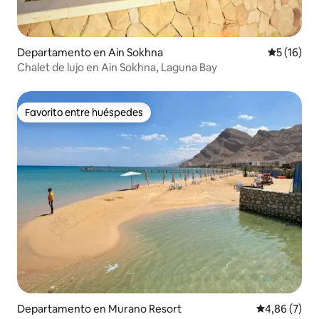
Departamento en Ain Sokhna
Calificaci
5 (16)
Chalet de lujo en Ain Sokhna, Laguna Bay
Favorito entre huéspedes
Favorito entre huéspedes
Departamento en Murano Resort
Calificación
4,86 (7)