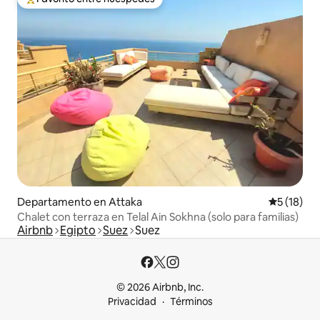
Favorito entre los huéspedes más destacados
Departamento en Attaka
Calificaci
5 (18)
Chalet con terraza en Telal Ain Sokhna (solo para familias)
Airbnb
Egipto
Suez
Suez
© 2026 Airbnb, Inc.
Privacidad
Términos