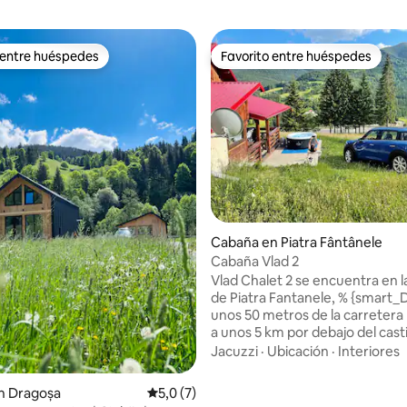
 entre huéspedes
Favorito entre huéspedes
 entre huéspedes
Favorito entre huéspedes
o: 5,0 de 5. 5 evaluaciones
Cabaña en Piatra Fântânele
Cabaña Vlad 2
Vlad Chalet 2 se encuentra en l
de Piatra Fantanele, % {smart_
unos 50 metros de la carretera 
a unos 5 km por debajo del casti
Drácula, en una zona magnífica 
Jacuzzi
·
Ubicación
·
Interiores
El chalet tiene capacidad para
aproximadamente 10 personas 
n Dragoșa
Calificación promedio: 5,0 de 5. 7 evaluac
5,0 (7)
las siguientes instalaciones: - jacuzzi (en