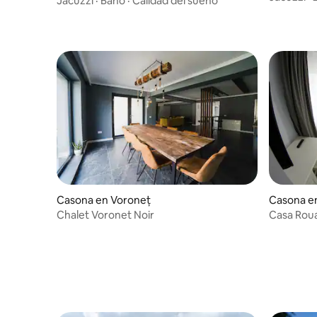
Jacuzzi
·
Baño
·
Calidad del sueño
Casona en Voroneț
Casona e
Chalet Voronet Noir
Casa Roua