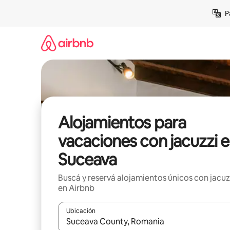
Ir
P
al
contenido
Alojamientos para
vacaciones con jacuzzi 
Suceava
Buscá y reservá alojamientos únicos con jacuz
en Airbnb
Ubicación
Cuando los resultados estén disponibles, navegá c