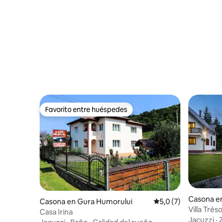
Favorito entre huéspedes
Favorito entre huéspedes
Casona e
Casona en Gura Humorului
Calificación promedi
5,0 (7)
Villa Trés
Casa Irina
Jacuzzi
·