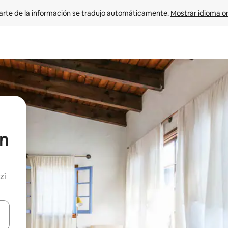
arte de la información se tradujo automáticamente. 
Mostrar idioma or
en
zi
on las teclas de flecha hacia arriba y hacia abajo o explorá deslizando