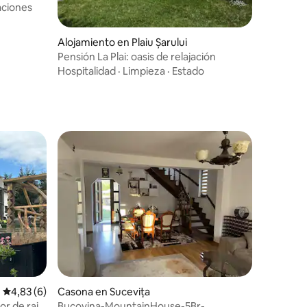
aciones
Alojamiento en Plaiu Șarului
Pensión La Plai: oasis de relajación
Hospitalidad
·
Limpieza
·
Estado
iones
Calificación promedio: 4,83 de 5. 6 evaluaciones
4,83 (6)
Casona en Sucevița
or de rai
Bucovina-MountainHouse-5Br-