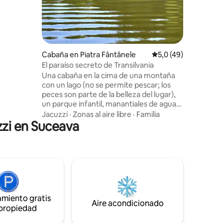
n la
Cabaña en Piatra Fântânele
Calificación promedi
5,0 (49)
El paraíso secreto de Transilvania
Una cabaña en la cima de una montaña
con un lago (no se permite pescar; los
peces son parte de la belleza del lugar),
un parque infantil, manantiales de agua
fría y abetos, a una altitud de 1100 m
Jacuzzi
·
Zonas al aire libre
·
Familia
zzi en Suceava
(3609 pies), además de dos dormitorios,
uno de los cuales es un espacio abierto,
un amplio living, una cocina totalmente
equipada, un baño grande y un jacuzzi
para relajarse y mimarse. A solo 1,5 km de
la Vía Transilvanica, en la ladera sur de la
montaña Zîmbroaia, te espera la
tranquilidad que te merecés después de
amiento gratis
tu viaje.
Aire acondicionado
 propiedad