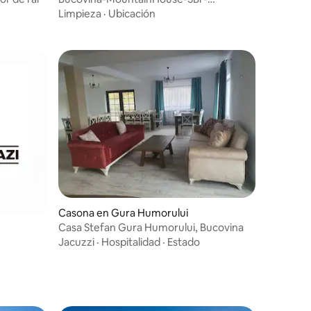
Chimenea-Jacuzzi-WiFi
Limpieza
·
Ubicación
Casona en Gura Humorului
Casa Stefan Gura Humorului, Bucovina
Jacuzzi
·
Hospitalidad
·
Estado