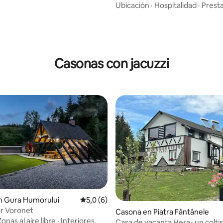
Ubicación
·
Hospitalidad
·
Prest
Casonas con jacuzzi
n Gura Humorului
Calificación promedio: 5,0 de 5. 6 evaluac
5,0 (6)
o: 5,0 de 5. 7 evaluaciones
or Voronet
Casona en Piatra Fântânele
Zonas al aire libre
·
Interiores
Casa de vacanta Hera- un coltis