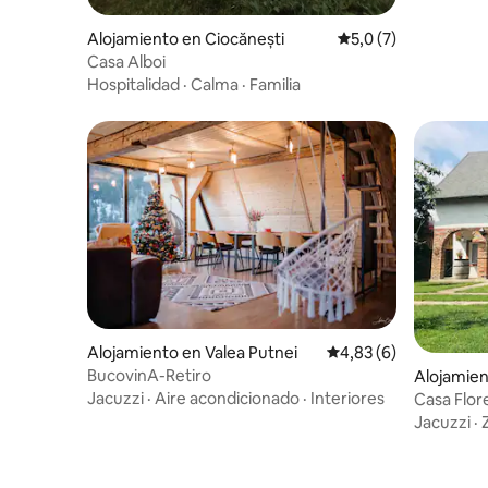
Alojamiento en Ciocănești
Calificación promedi
5,0 (7)
Casa Alboi
Hospitalidad
·
Calma
·
Familia
Alojamiento en Valea Putnei
Calificación promedio
4,83 (6)
BucovinA-Retiro
Alojamie
Jacuzzi
·
Aire acondicionado
·
Interiores
Casa Flor
Jacuzzi
·