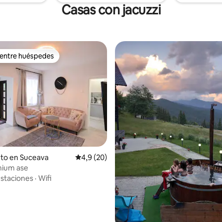
Casas con jacuzzi
 entre huéspedes
 entre huéspedes
to en Suceava
Calificación promedio: 4,9 de 5. 20 evaluac
4,9 (20)
mium ase
staciones
·
Wifi