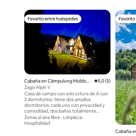
Favorito entre huéspedes
Favorito
Favorito entre huéspedes
Favorito
Cabaña en Câmpulung Moldove
Calificación promedi
5,0 (5)
nesc
Zago Alpin V
Casa de campo con estructura de A con
2 dormitorios: tiene dos amplios
dormitorios, cada uno con privacidad y
comodidad, dos baños totalmente
equipados, una acogedora sala de estar,
Zonas al aire libre
·
Limpieza
·
ideal para momentos de relajación, y una
Hospitalidad
cocina totalmente equipada, perfecta
Cabaña e
para estancias sin preocupaciones. Zago