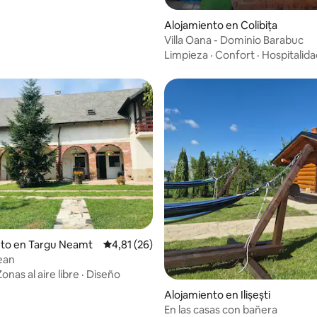
o: 5,0 de 5. 7 evaluaciones
Alojamiento en Colibița
Villa Oana - Dominio Barabuc
Limpieza
·
Confort
·
Hospitalida
: 4,83 de 5. 6 evaluaciones
nto en Targu Neamt
Calificación promedio: 4,81 de 5. 26 evaluac
4,81 (26)
ean
Zonas al aire libre
·
Diseño
Alojamiento en Ilișești
En las casas con bañera