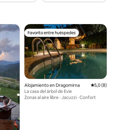
Favorito entre huéspedes
Favorito entre huéspedes
Alojamiento en Dragomirna
Calificación promed
5,0 (8)
La casa del árbol de Evie
iones
Zonas al aire libre
·
Jacuzzi
·
Confort