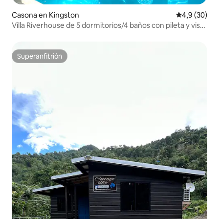
Casona en Kingston
Calificación
4,9 (30)
Villa Riverhouse de 5 dormitorios/4 baños con pileta y vista
al río
Superanfitrión
Superanfitrión