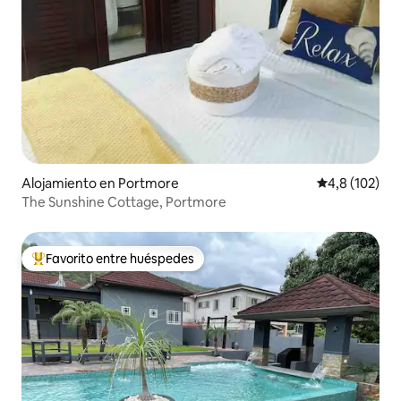
Alojamiento en Portmore
Calificación 
4,8 (102)
The Sunshine Cottage, Portmore
Favorito entre huéspedes
Favorito entre los huéspedes más destacados