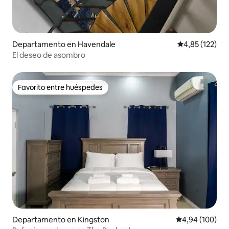
Departamento en Havendale
Calificación p
4,85 (122)
El deseo de asombro
Favorito entre huéspedes
Favorito entre huéspedes
Departamento en Kingston
Calificación pr
4,94 (100)