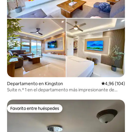
Departamento en Kingston
Calificación pr
4,96 (104)
Suite n.º 1 en el departamento más impresionante de
Kingston
Favorito entre huéspedes
Favorito entre huéspedes