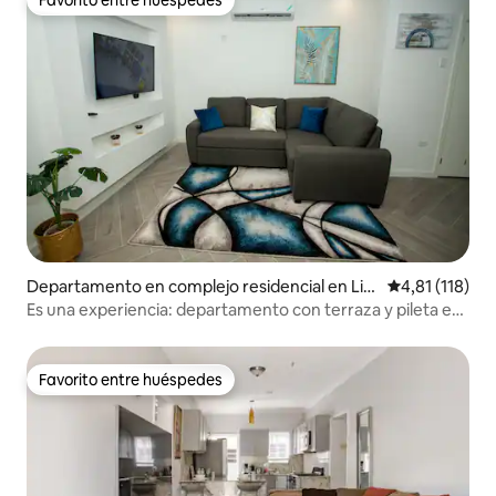
Favorito entre huéspedes
Favorito entre huéspedes
Departamento en complejo residencial en Lig
Calificación p
4,81 (118)
uanea
Es una experiencia: departamento con terraza y pileta en
Paddington
Favorito entre huéspedes
Favorito entre huéspedes