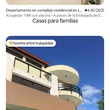
Departamento en complejo residencial en Li
Calificación pr
4,92 (202)
guanea
Acogedor 1‑BR con piscina • A pasos de la Embajada de EE.
Casas para familias
UU.
Favorito entre huéspedes
Favorito entre los huéspedes más destacados