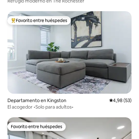
Refugio moderno en The Rochester
Favorito entre huéspedes
Favorito entre los huéspedes más destacados
Departamento en Kingston
Calificación p
4,98 (53)
El acogedor •Solo para adultos•
Favorito entre huéspedes
Favorito entre huéspedes