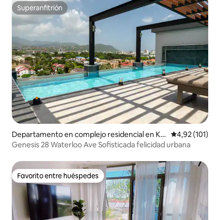
Superanfitrión
Superanfitrión
Departamento en complejo residencial en Kin
Calificación p
4,92 (101)
gston
Genesis 28 Waterloo Ave Sofisticada felicidad urbana
Favorito entre huéspedes
Favorito entre huéspedes