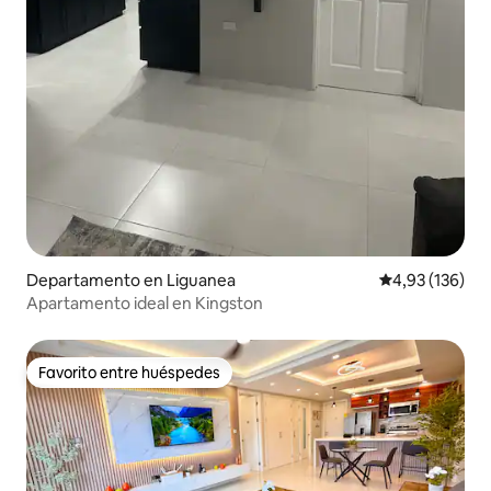
Departamento en Liguanea
Calificación p
4,93 (136)
Apartamento ideal en Kingston
Favorito entre huéspedes
Favorito entre huéspedes