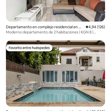
Departamento en complejo residencial en Co
Calificación pr
4,94 (126)
nstant Spring
Moderno departamento de 2 habitaciones | KGN 8 |
Elegante y espacioso
Favorito entre huéspedes
Favorito entre huéspedes