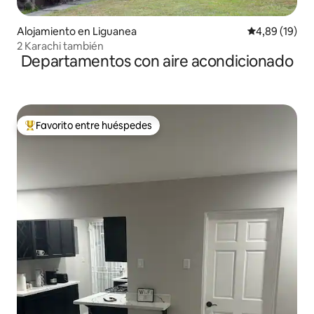
Alojamiento en Liguanea
Calificación 
4,89 (19)
2 Karachi también
Departamentos con aire acondicionado
Favorito entre huéspedes
Favorito entre los huéspedes más destacados