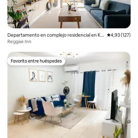
Departamento en complejo residencial en Kin
Calificación p
4,93 (127)
gston
Reggae Inn
Favorito entre huéspedes
Favorito entre huéspedes