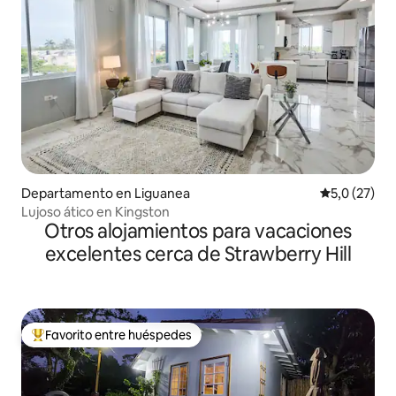
Departamento en Liguanea
Calificación
5,0 (27)
Lujoso ático en Kingston
Otros alojamientos para vacaciones
excelentes cerca de Strawberry Hill
Favorito entre huéspedes
Favorito entre los huéspedes más destacados