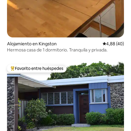
Alojamiento en Kingston
Calificación p
4,88 (40)
Hermosa casa de 1 dormitorio. Tranquila y privada.
Favorito entre huéspedes
Favorito entre los huéspedes más destacados