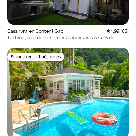
Casa rural en Content Gap
Calificación p
4,99 (83)
Tektime, casa de campo en las montañas Azules de
Jamaica
Favorito entre huéspedes
Favorito entre huéspedes