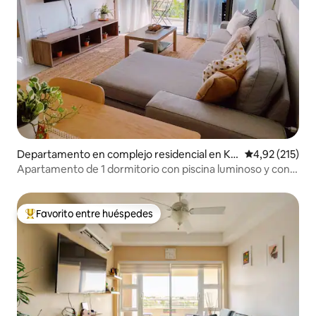
Departamento en complejo residencial en Kin
Calificación p
4,92 (215)
gston
Apartamento de 1 dormitorio con piscina luminoso y con
mucha luz
Favorito entre huéspedes
Favorito entre los huéspedes más destacados