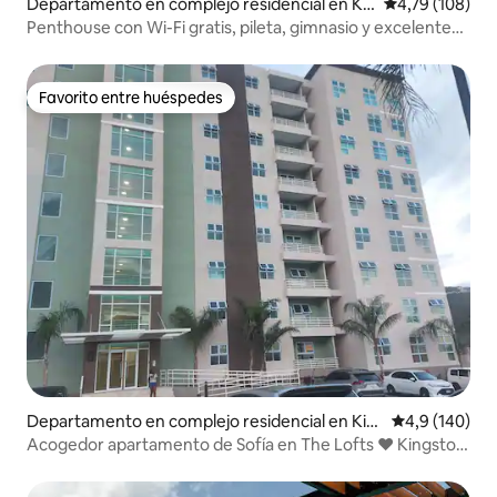
Departamento en complejo residencial en Ki
Calificación p
4,79 (108)
ngston
Penthouse con Wi-Fi gratis, pileta, gimnasio y excelente
ubicación
Favorito entre huéspedes
Favorito entre huéspedes
Departamento en complejo residencial en Kin
Calificación 
4,9 (140)
gston
Acogedor apartamento de Sofía en The Lofts ❤ Kingston
JA| 1 dormitorio