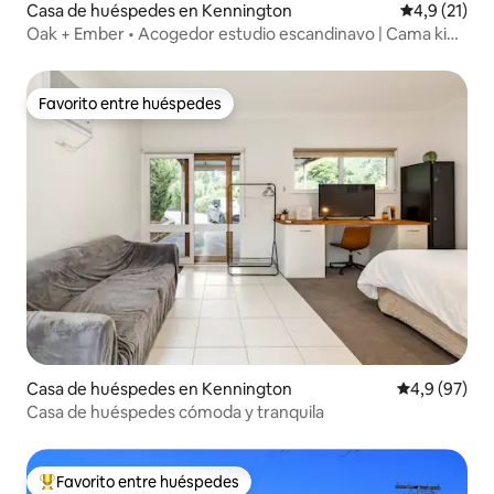
Casa de huéspedes en Kennington
Calificación
4,9 (21)
Oak + Ember • Acogedor estudio escandinavo | Cama king
+ chimenea
Favorito entre huéspedes
Favorito entre huéspedes
Casa de huéspedes en Kennington
Calificación
4,9 (97)
Casa de huéspedes cómoda y tranquila
Favorito entre huéspedes
Favorito entre los huéspedes más destacados