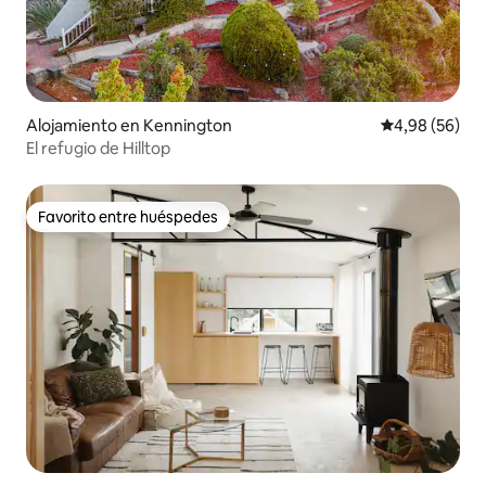
Alojamiento en Kennington
Calificación p
4,98 (56)
El refugio de Hilltop
Favorito entre huéspedes
Favorito entre huéspedes