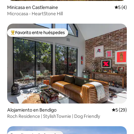
Minicasa en Castlemaine
Calificac
5 (4)
Microcasa - HeartStone Hill
Favorito entre huéspedes
Favorito entre los huéspedes más destacados
Alojamiento en Bendigo
Calificaci
5 (29)
Roch Residence | StylishTownie | Dog Friendly