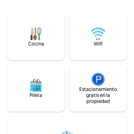
una zona residencial tranquila a solo 5
almuerzo o la comi
minutos en coche del centro de
cafetería Fox and 
negocios de Bendigo. La zona tiene
renovada, justo e
senderos encantadores alrededor del
las 6:00 los 7 días 
cercano embalse de Kennington. Barrio
hotel Tysons Reef,
tranquilo con fácil acceso a
puertas de un aco
supermercados locales, hotel, comida
tiene comidas incr
rápida y otras tiendas especializadas (a 5
cervecería informa
Cocina
Wifi
minutos a pie).
Estacionamiento
Pileta
gratis en la
propiedad