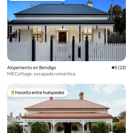
Alojamiento en Bendigo
Calificaci
5 (23)
Mill Cottage: escapada romántica
Favorito entre huéspedes
Favorito entre los huéspedes más destacados