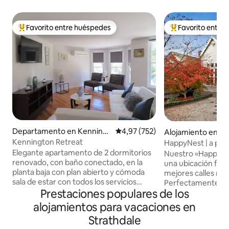
Favorito entre huéspedes
Favorito entre
Favorito entre los huéspedes más destacados
Favorito entre l
Departamento en Kenningt
Calificación promedio: 4,97 de 5
4,97 (752)
Alojamiento en B
on
Kennington Retreat
HappyNest | a pie 
Bendigo
Elegante apartamento de 2 dormitorios
Nuestro «HappyNe
renovado, con baño conectado, en la
una ubicación fabu
planta baja con plan abierto y cómoda
mejores calles res
sala de estar con todos los servicios
Perfectamente ub
Prestaciones populares de los
disponibles. Acceso a través de entrada
corazón del Bendi
privada, lado derecho en la parte
distancia a pie de 
alojamientos para vacaciones en
delantera y plaza de aparcamiento.
bares, restaurante
Strathdale
Nuestro alojamiento se encuentra en
hospitales. Disfruta del brunch, el