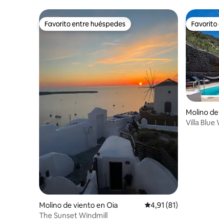
Favorito entre huéspedes
Favorito
Favorito entre huéspedes
Favorito
Molino de
Villa Blue
climatiza
Molino de viento en Oia
Calificación promedio:
4,91 (81)
The Sunset Windmill