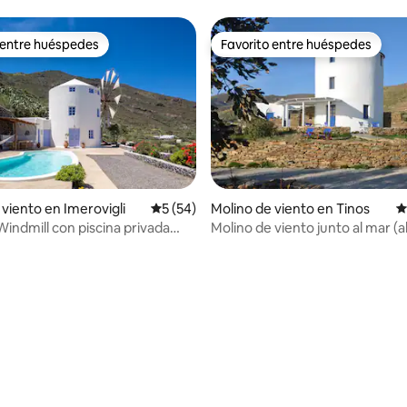
 entre huéspedes
Favorito entre huéspedes
 entre huéspedes
Favorito entre huéspedes
 viento en Imerovigli
Calificación promedio: 5 de 5. 54 evaluac
5 (54)
Molino de viento en Tinos
C
 Windmill con piscina privada
Molino de viento junto al mar (
da
aire acondicionado) Ꙭ Bahía de
 4,91 de 5. 81 evaluaciones