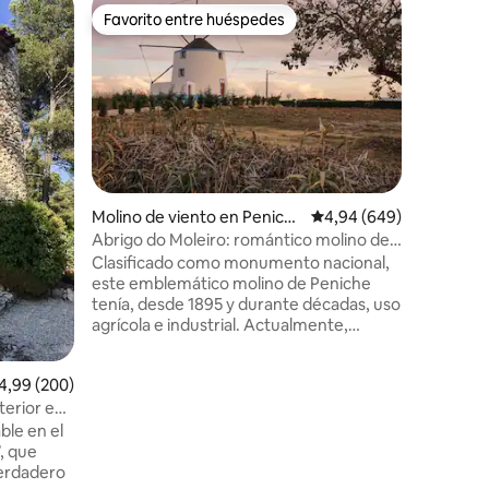
Alojamie
Favorito entre huéspedes
Favorit
más destacados
Favorito entre huéspedes
Favorit
Cher
Le Moulin
¡Bienveni
Baudoinin
viento de 
encarama
le sorpr
vista al v
sur-Cher.
niveles y 
iones
Molino de viento en Penich
Calificación promedio: 
4,94 (649)
una pequ
e
Abrigo do Moleiro: romántico molino de
estufa de
viento de 1895
Clasificado como monumento nacional,
encuentra
este emblemático molino de Peniche
habitaci
tenía, desde 1895 y durante décadas, uso
y, finalme
agrícola e industrial. Actualmente,
completamente renovado y conocido
como “Abrigo do Moleiro”, es un espacio
lificación promedio: 4,99 de 5. 200 evaluaciones
4,99 (200)
acogedor para turistas de todas partes
del mundo, que ofrece recuerdos únicos
terior en
a aquellos que pernoctan. Para
ble en el
completar la experiencia, a los
 que
huéspedes también se les ofrece
verdadero