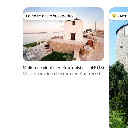
Favorito entre huéspedes
Favor
Favorito entre huéspedes
Favorito
Molino de viento en Koufonisia
Calificación promed
5 (13)
Villa con molino de viento en Koufonissi