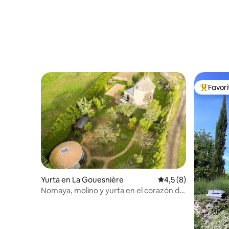
Favor
Favorito
Yurta en La Gouesnière
Calificación promedi
4,5 (8)
Nomaya, molino y yurta en el corazón de
la naturaleza