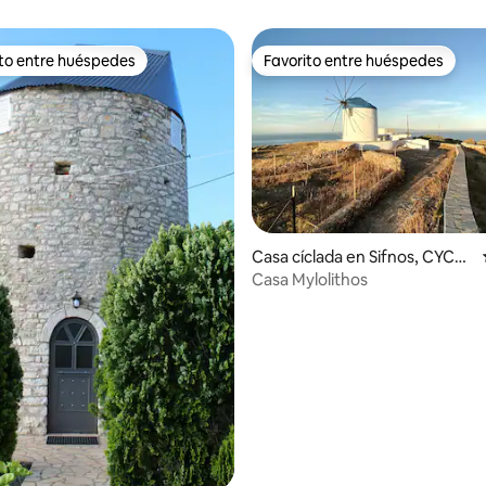
ito entre huéspedes
Favorito entre huéspedes
 entre los huéspedes más destacados
Favorito entre huéspedes
io: 5 de 5. 13 evaluaciones
Casa cíclada en Sifnos, CYCL
ADES
Casa Mylolithos