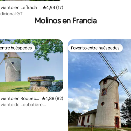
 viento en Lefkada
Calificación promedio: 4,94 de 5. 17 evaluac
4,94 (17)
adicional GT
Molinos en Francia
 entre huéspedes
Favorito entre huéspedes
 entre huéspedes
Favorito entre huéspedes
 4,92 de 5. 12 evaluaciones
 viento en Roqueco
Calificación promedio: 4,88 de 5. 82 evaluac
4,88 (82)
 viento de Loubatière
o