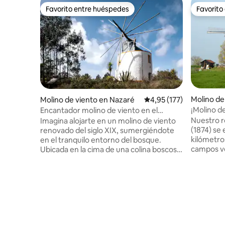
Favorito entre huéspedes
Favorito
Favorito entre huéspedes
Favorito
Molino de
Molino de viento en Nazaré
Calificación promedio: 
4,95 (177)
e
¡Molino d
Encantador molino de viento en el
bosque, a 10 minutos de la playa
Nuestro r
Imagina alojarte en un molino de viento
(1874) se
renovado del siglo XIX, sumergiéndote
kilómetro
en el tranquilo entorno del bosque.
campos ver
Ubicada en la cima de una colina boscosa,
serpentea
la ubicación del molino de viento te
Ámsterdam
permite disfrutar de los senderos
Tienes tod
adyacentes y bañarte en la naturaleza y
Tres plan
también explorar algunas de las mejores
dobles: c
playas de la costa plateada, a solo unos
cocina, sa
minutos de distancia. Explora Nazaré,
con bañer
una pintoresca ciudad de pescadores,