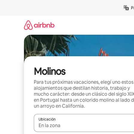
Ir
P
al
contenido
Molinos
Para tus próximas vacaciones, elegí uno estos
alojamientos que destilan historia, trabajo y
mucho carácter: desde un clásico del siglo XI
en Portugal hasta un colorido molino al lado 
un arroyo en California.
Ubicación
Cuando los resultados estén disponibles, navegá c