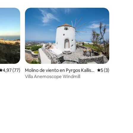
Calificación promedio: 4,97 de 5. 77 evaluaciones
4,97 (77)
Molino de viento en Pyrgos Kallisti
Calificación prom
5 (3)
s
Villa Anemoscope Windmill