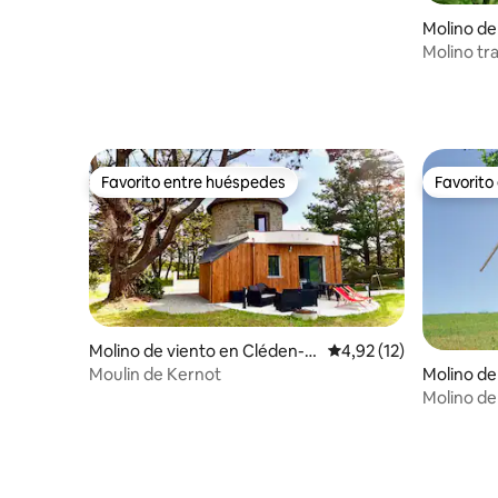
Molino de
Molino tr
Favorito entre huéspedes
Favorito
Favorito entre huéspedes
Favorito
Molino de viento en Cléden-C
Calificación promedio:
4,92 (12)
ap-Sizun
Molino de
Moulin de Kernot
r
Molino de
clasificad