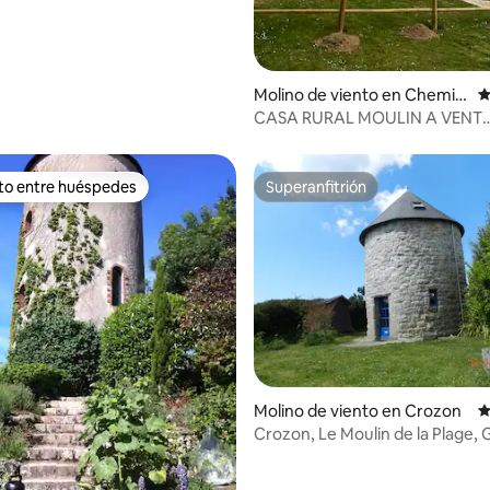
Molino de viento en Chemill
C
é-en-Anjou
CASA RURAL MOULIN A VENT
RENOVADA-LE MOULIN DES G
ito entre huéspedes
Superanfitrión
 entre los huéspedes más destacados
Superanfitrión
o: 4,5 de 5. 8 evaluaciones
Molino de viento en Crozon
C
Crozon, Le Moulin de la Plage, 