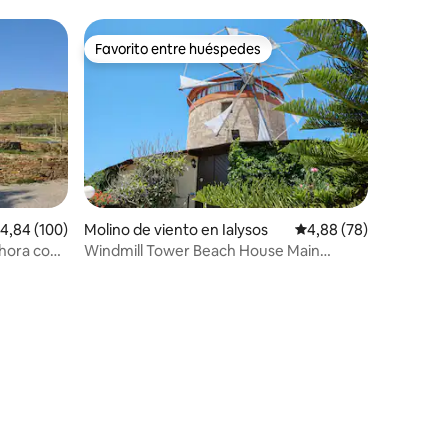
Favorito entre huéspedes
Favorito entre huéspedes
iones
alificación promedio: 4,84 de 5. 100 evaluaciones
4,84 (100)
Molino de viento en Ialysos
Calificación promedio:
4,88 (78)
ahora con
Windmill Tower Beach House Main
 Stavros
Historic Building