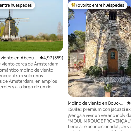
 entre huéspedes
Favorito entre huéspedes
 entre huéspedes
Favorito entre los huéspedes 
 viento en Abcoud
Calificación promedio: 4,97 de 5. 559 evaluac
4,97 (559)
4,95 de 5. 177 evaluaciones
e viento cerca de Ámsterdam!
omántico molino de viento
 encuentra a solo unos
s de Ámsterdam, en amplios
des y a lo largo de un río
nte: «Gein». Fácil acceso a
 en coche, tren o bicicleta.
Molino de viento en Bouc-B
Ca
o el molino de viento para ti.
el-Air
tas, 3 dormitorios con camas
«Suite» prémium con jacuzzi ex
apacidad para 6 personas, una
molino
¡Venga a vivir un verano inolvida
la de estar, 2 aseos y un baño
“MOULIN ROUGE PROVENÇAL”,
a/ducha. Bicicletas disponibles
tiene aire acondicionado! ¡Un 