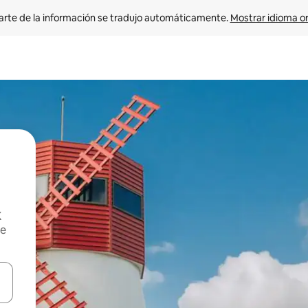
arte de la información se tradujo automáticamente. 
Mostrar idioma or
X
de
on las teclas de flecha hacia arriba y hacia abajo o explorá deslizando