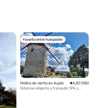
iones
Favorito entre huéspedes
Favorito entre huéspedes
iones
Molino de viento en Aujols
Calificación promedio: 
4,92 (106)
Estancia relajante y tranquila: SPA y
desayuno incluidos.