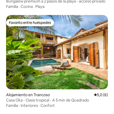
Bungalow premium a 2 pasos de la playa - acceso privado
Familia
·
Cocina
·
Playa
Favorito entre huéspedes
Favorito entre huéspedes
Alojamiento en Trancoso
Calificació
5,0 (6)
Casa Oka - Oasis tropical - A 5 min de Quadrado
Familia
·
Interiores
·
Confort