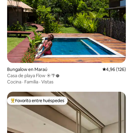
Bungalow en Maraú
Calificación pr
4,96 (126)
Casa de playa Flow ☀️🌴🥥
Cocina
·
Familia
·
Vistas
Favorito entre huéspedes
Favorito entre los huéspedes más destacados