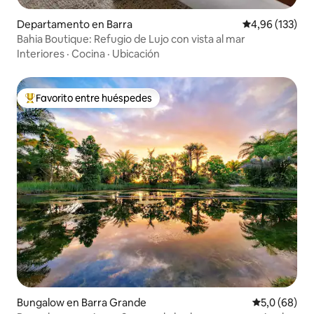
Departamento en Barra
Calificación p
4,96 (133)
Bahia Boutique: Refugio de Lujo con vista al mar
Interiores
·
Cocina
·
Ubicación
Favorito entre huéspedes
Favorito entre los huéspedes más destacados
Bungalow en Barra Grande
Calificación
5,0 (68)