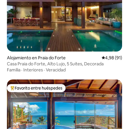
Alojamiento en Praia do Forte
Calificación 
4,98 (91)
Casa Praia do Forte, Alto Lujo, 5 Suites, Decorada
Familia
·
Interiores
·
Veracidad
Favorito entre huéspedes
Favorito entre los huéspedes más destacados