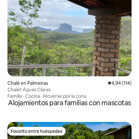
Chalé en Palmeiras
Calificación p
4,94 (114)
Chalet Águas Claras
Familia
·
Cocina
·
Moverse por la zona
Alojamientos para familias con mascotas
Favorito entre huéspedes
Favorito entre huéspedes