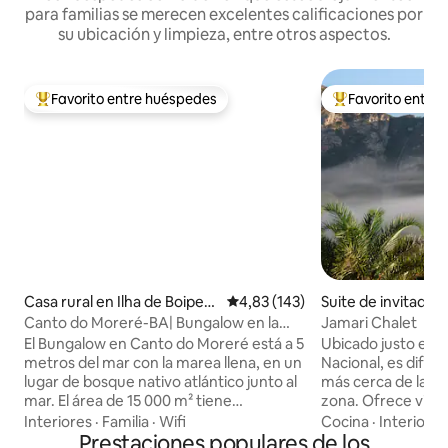
para familias se merecen excelentes calificaciones por
su ubicación y limpieza, entre otros aspectos.
Favorito entre huéspedes
Favorito entre
Favorito entre los huéspedes más destacados
Favorito entre l
Casa rural en Ilha de Boipeb
Calificación promedio: 4,83 de 5
4,83 (143)
Suite de invitados
a
da independiente
Canto do Moreré-BA| Bungalow en la
Jamari Chalet
playa, a pie en la arena
El Bungalow en Canto do Moreré está a 5
Ubicado justo en e
metros del mar con la marea llena, en un
Nacional, es difíci
lugar de bosque nativo atlántico junto al
más cerca de la flo
mar. El área de 15 000 m² tiene
zona. Ofrece vista
7 viviendas, todas muy separadas, lo que
las montañas desd
Interiores
·
Familia
·
Wifi
Cocina
·
Interiores
garantiza mucha privacidad. Es ideal para
Prestaciones populares de los
noches silenciosas 