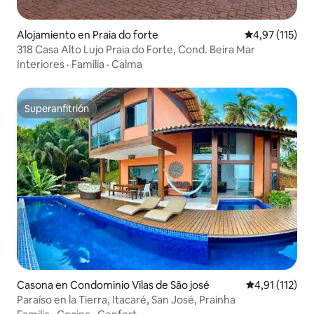
Alojamiento en Praia do forte
Calificación p
4,97 (115)
318 Casa Alto Lujo Praia do Forte, Cond. Beira Mar
Interiores
·
Familia
·
Calma
Superanfitrión
Superanfitrión
Casona en Condominio Vilas de São josé
Calificación p
4,91 (112)
Paraíso en la Tierra, Itacaré, San José, Prainha