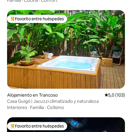
Familia
·
Cocina
·
Confort
Favorito entre huéspedes
Favorito entre los huéspedes más destacados
Alojamiento en Trancoso
Calificación 
5,0 (103)
Casa Guigó | Jacuzzi climatizado y naturaleza
Interiores
·
Familia
·
Ciclismo
Favorito entre huéspedes
Favorito entre los huéspedes más destacados