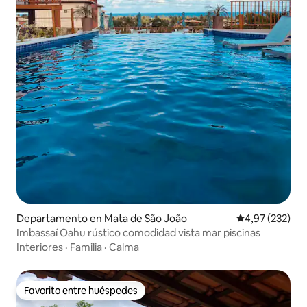
Departamento en Mata de São João
Calificación pr
4,97 (232)
Imbassaí Oahu rústico comodidad vista mar piscinas
Interiores
·
Familia
·
Calma
Favorito entre huéspedes
Favorito entre huéspedes