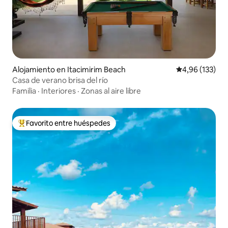
Alojamiento en Itacimirim Beach
Calificación p
4,96 (133)
Casa de verano brisa del río
Familia
·
Interiores
·
Zonas al aire libre
Favorito entre huéspedes
Favorito entre los huéspedes más destacados