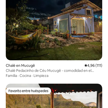
Chalé en Mucugê
Calificación p
4,96 (111)
Chalé Pedacinho de Céu Mucugê - comodidad en el
centro
Familia
·
Cocina
·
Limpieza
Favorito entre huéspedes
Favorito entre huéspedes