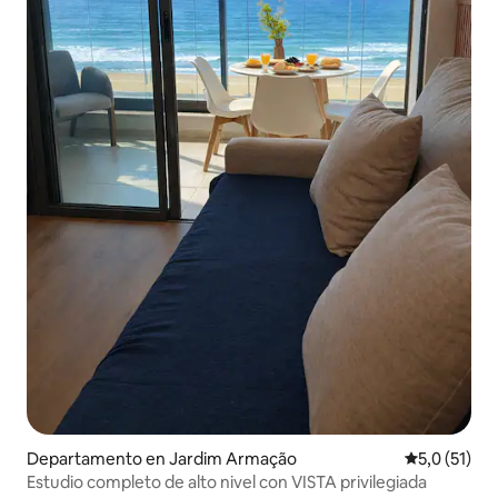
Departamento en Jardim Armação
Calificación
5,0 (51)
Estudio completo de alto nivel con VISTA privilegiada