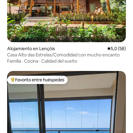
Alojamiento en Lençóis
Calificación
5,0 (58)
Casa Alto das Estrelas/Comodidad con mucho encanto
Familia
·
Cocina
·
Calidad del sueño
Favorito entre huéspedes
Favorito entre los huéspedes más destacados