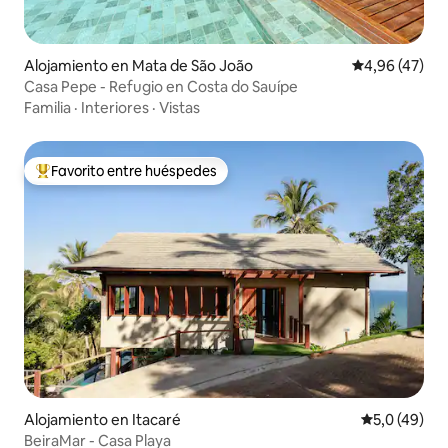
Alojamiento en Mata de São João
Calificación 
4,96 (47)
Casa Pepe - Refugio en Costa do Sauípe
Familia
·
Interiores
·
Vistas
Favorito entre huéspedes
Favorito entre los huéspedes más destacados
Alojamiento en Itacaré
Calificación
5,0 (49)
BeiraMar - Casa Playa