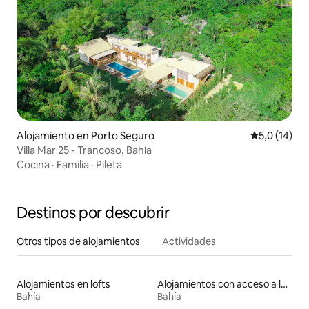
Alojamiento en Porto Seguro
Calificación
5,0 (14)
Villa Mar 25 - Trancoso, Bahía
Cocina
·
Familia
·
Pileta
Destinos por descubrir
Otros tipos de alojamientos
Actividades
Alojamientos en lofts
Alojamientos con acceso a las pistas de esquí
Bahía
Bahía