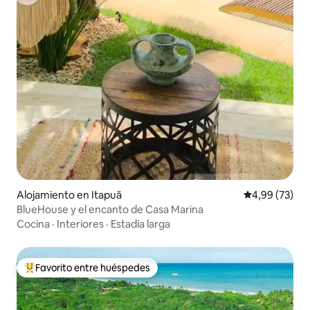
Alojamiento en Itapuã
Calificación p
4,99 (73)
BlueHouse y el encanto de Casa Marina
Cocina
·
Interiores
·
Estadía larga
Favorito entre huéspedes
Favorito entre los huéspedes más destacados