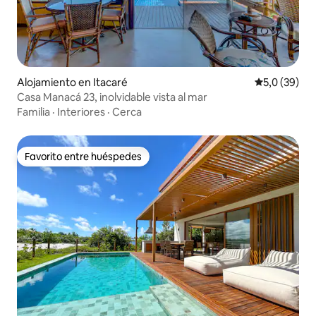
Alojamiento en Itacaré
Calificación
5,0 (39)
Casa Manacá 23, inolvidable vista al mar
Familia
·
Interiores
·
Cerca
Favorito entre huéspedes
Favorito entre huéspedes