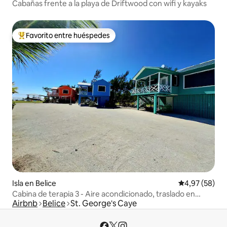
Cabañas frente a la playa de Driftwood con wifi y kayaks
Favorito entre huéspedes
Favorito entre los huéspedes más destacados
Isla en Belice
Calificación p
4,97 (58)
Cabina de terapia 3 - Aire acondicionado, traslado en
Airbnb
Belice
St. George's Caye
barco, acceso a la playa