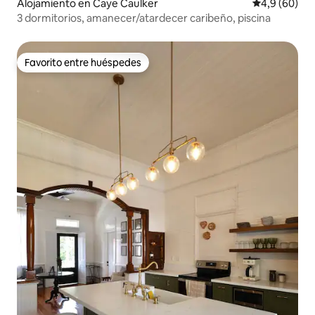
Alojamiento en Caye Caulker
Calificación
4,9 (60)
3 dormitorios, amanecer/atardecer caribeño, piscina
Favorito entre huéspedes
Favorito entre huéspedes