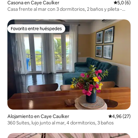
Casona en Caye Caulker
Calificació
5,0 (6)
Casa frente al mar con 3 dormitorios, 2 baños y pileta -
Unidad superior
Favorito entre huéspedes
Favorito entre huéspedes
Alojamiento en Caye Caulker
Calificación p
4,96 (27)
360 Suites, lujo junto al mar, 4 dormitorios, 3 baños