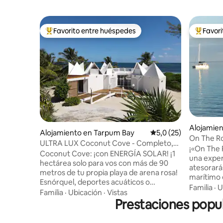
Favorito entre huéspedes
Favor
Favorito entre los huéspedes más destacados
Favorito
Alojamie
Alojamiento en Tarpum Bay
Calificación promedio
5,0 (25)
On The Ro
ULTRA LUX Coconut Cove - Completo,
Bay Eleut
¡«On The 
SOLÁRIUM, PILETA, campo de golf
Coconut Cove: ¡con ENERGÍA SOLAR! ¡1
una exper
hectárea solo para vos con más de 90
atesorará
metros de tu propia playa de arena rosa!
marítimo 
Esnórquel, deportes acuáticos o
puedes sen
Familia
·
U
simplemente relajarte... ¡tu elección! El
Familia
·
Ubicación
·
Vistas
puesta de
complejo consta de 2 casas, piscina
Prestaciones popul
bebida fa
infinita, jacuzzi para 10 personas, terraza
dormitori
de 3000 pies cuadrados, gimnasio