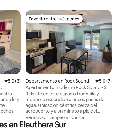
Casa de 
Favorito entre huéspedes
Favorito entre huéspedes
m Bay
Fantástic
con vistas
Las vista
casa de h
principal
unos paso
tiendas d
Ubicació
kilómetro
bonita c
en Tarpu
como un 
iones
Calificación promedio: 5,0 de 5. 3 evaluaciones
5,0 (3)
Departamento en Rock Sound
Calificación promed
5,0 (7)
de pesca
todavía tr
Apartamento moderno Rock Sound - 2
pocos min
uestra
Relájate en este espacio tranquilo y
magnífico
ranquilo y
moderno escondido a pocos pasos del
kilómetro
 te
agua. Ubicación céntrica cerca del
vista.
 noches
aeropuerto y a un minuto a pie del
n
mercado. Cocina completa con todas las
Veracidad
·
Limpieza
·
Cerca
es en Eleuthera Sur
templar
comodidades modernas y mucho
espacio privado en el porche para cenar
ra
al aire libre y relajarse. Ya sea que estés