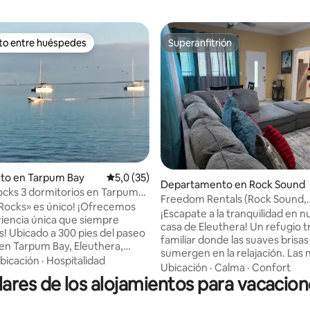
ito entre huéspedes
Superanfitrión
 entre los huéspedes más destacados
Superanfitrión
nto en Tarpum Bay
Calificación promedio: 5,0 de 5. 35 evaluac
5,0 (35)
: 5,0 de 5. 25 evaluaciones
Departamento en Rock Sound
cks 3 dormitorios en Tarpum
Freedom Rentals (Rock Sound,
hera
Rocks» es único! ¡Ofrecemos
Eleuthera)
¡Escapate a la tranquilidad en n
iencia única que siempre
casa de Eleuthera! Un refugio t
s! Ubicado a 300 pies del paseo
familiar donde las suaves brisas
en Tarpum Bay, Eleuthera,
sumergen en la relajación. Las
tarte 'sobre las rocas' y ver la
bicación
·
Hospitalidad
iluminadas con estrellas ofrece
Ubicación
·
Calma
·
Confort
 sol mientras disfrutas de tu
ares de los alojamientos para vacacion
momentos perfectos para con
vorita. Nuestra casa de tres
las estrellas. Nuestro acogedor
os, totalmente amueblada y
departamento es una verdade