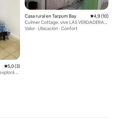
iones
Casa rural en Tarpum Bay
Calificación promedi
4,9 (10)
Culmer Cottage: vive LAS VERDADERAS
BAHAMAS
Valor
·
Ubicación
·
Confort
Calificación promedio: 5,0 de 5. 3 evaluaciones
5,0 (3)
explorá y