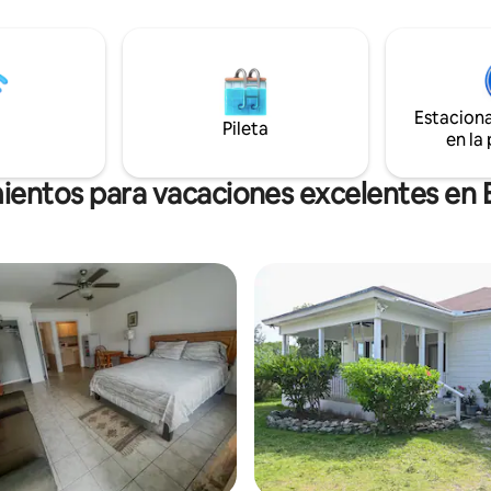
acondicionado, está a 2 minutos
escapada, diseñada para recon
a playa y de la tienda de
los seres queridos y la naturale
s local. ¿Te gusta la pesca, los
Desconéctate del ajetreo, disfr
acuáticos, los paseos por la
tiempo de la isla y crea recuerd
o la pesca de cangrejos? ¡Hay
preciados. Vive el auténtico e
racciones y actividades en
Estacion
Eleuthera, donde la simplicidad
Pileta
tros
encuentra con el paraíso. Tus 
en la
 rocas»!
inolvidables comienzan aquí.
ientos para vacaciones excelentes en 