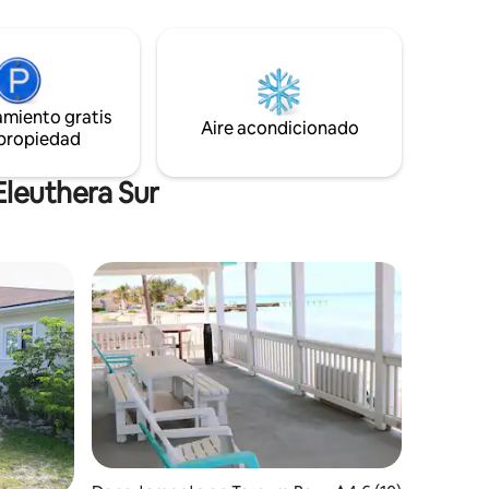
ectar con
de visita por placer o por negocios,
za.
tendrás todo lo que necesitas para tu
uta del
tranquilidad y una estancia tranquila. Cala
os
privada con vistas al puerto, perfecta
ncanto
para tomar el sol, disfrutar de la puesta
amiento gratis
 se
de sol al atardecer o darse un chapuzón
Aire acondicionado
vacaciones
 propiedad
durante la marea alta
Eleuthera Sur