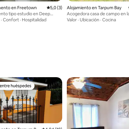
ento en Freetown
Calificación promedio: 5,0 de 5. 3 evaluac
5,0 (3)
Alojamiento en Tarpum Bay
nto tipo estudio en Deep
Acogedora casa de campo en la
 4
Vistas privadas a la costa y al m
·
Confort
·
Hospitalidad
Valor
·
Ubicación
·
Cocina
o: 5,0 de 5. 3 evaluaciones
 entre huéspedes
 entre huéspedes