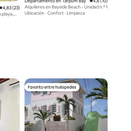
Departamento en Tarpum Bay
Calificación promedi
4,6 (10)
Alquileres en Bayside Beach - Unidad n.º 1
iones
Calificación promedio: 4,83 de 5. 23 evaluaciones
4,83 (23)
Ubicación
·
Confort
·
Limpieza
 playa,
ar
Favorito entre huéspedes
Favorito entre huéspedes