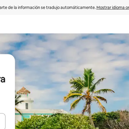
arte de la información se tradujo automáticamente. 
Mostrar idioma or
ra
on las teclas de flecha hacia arriba y hacia abajo o explorá deslizando