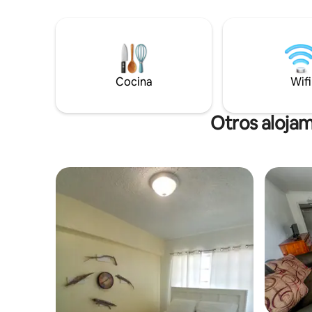
con aire 
completo, chozas Tiki, chozas de playa,
a pie de l
tablas de paddle, kayaks, trampolín
comestible
acuático, mesa de billar, sistemas de
deportes 
juegos, televisores grandes, red de malla
naturaleza 
Starlink (wifi), etc. Pero... estás aquí. ¡Es
muchas at
hora de relajarte! Chef privado, auto de
Cocina
Wifi
Eleuthera! ¡Ven a alojarte con noso
alquiler y muchos otros servicios
«sobre las
disponibles. ¡Solo tienes que preguntar!
Otros alojam