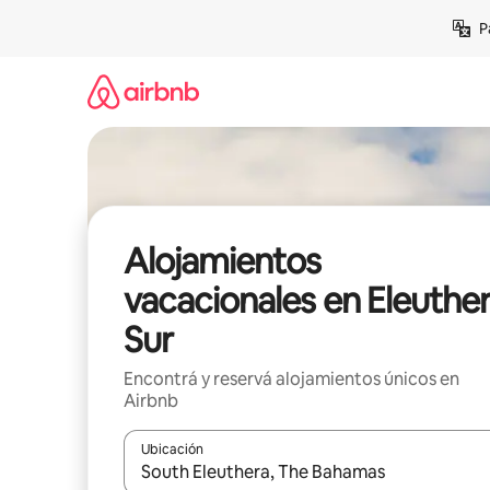
Ir
P
al
contenido
Alojamientos
vacacionales en Eleuthe
Sur
Encontrá y reservá alojamientos únicos en
Airbnb
Ubicación
Cuando los resultados estén disponibles, navegá c