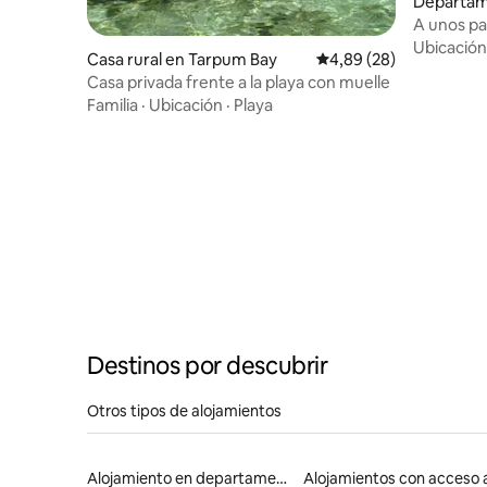
Departam
y
A unos pa
Apt 1
Ubicación
Casa rural en Tarpum Bay
Calificación promedio:
4,89 (28)
Casa privada frente a la playa con muelle
Familia
·
Ubicación
·
Playa
Destinos por descubrir
Otros tipos de alojamientos
Alojamiento en departamentos