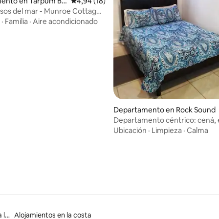
ento en Tarpum Ba
Calificación promedio: 4,94 de 5. 18 evaluac
4,94 (18)
sos del mar - Munroe Cottages
·
Familia
·
Aire acondicionado
 4,89 de 5. 28 evaluaciones
Departamento en Rock Sound
Departamento céntrico: cená, 
relajate
Ubicación
·
Limpieza
·
Calma
Alojamientos con acceso a la playa
Alojamientos en la costa