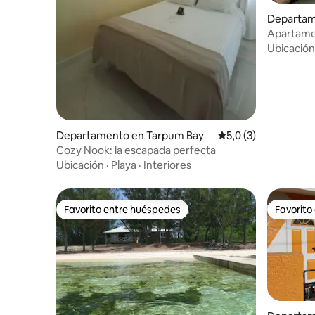
Departam
Apartame
Creek n.º
Ubicación
Departamento en Tarpum Bay
Calificación promedi
5,0 (3)
Cozy Nook: la escapada perfecta
Ubicación
·
Playa
·
Interiores
Favorito entre huéspedes
Favorito
Favorito entre huéspedes
Favorito