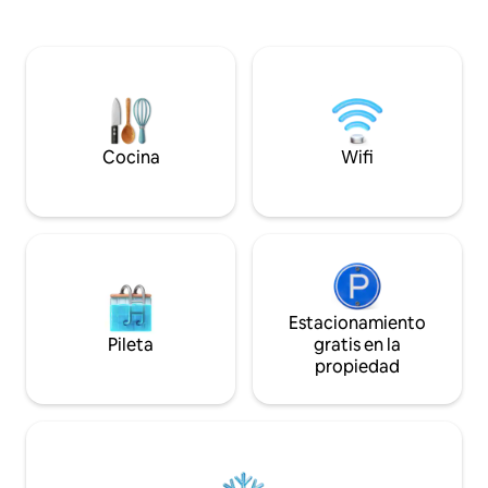
Hay 85 km de sen
aire acondicionado y calefacción, 3
bicicleta cerca d
dormitorios (más sofá cama) y 2 baños
cafeterías, pubs y
nuevos, cocina/comedor/salón y sala de
probar, además de
TV independiente. Una pareja vive en el
mucho más. Se of
apartamento independiente de la abuela
ballenas, pesca, g
y puede ayudarte si es necesario. Una
en barco a la isla
escapada maravillosa, a 75 minutos del
una variedad de d
distrito financiero de Sídney. Ideal para
Cocina
Wifi
los lagos cercanos
parejas, familias o grupos pequeños.
Estacionamiento
Pileta
gratis en la
propiedad