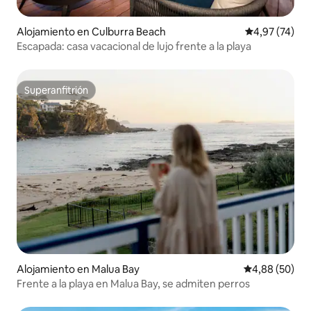
Alojamiento en Culburra Beach
Calificación 
4,97 (74)
Escapada: casa vacacional de lujo frente a la playa
Superanfitrión
Superanfitrión
Alojamiento en Malua Bay
Calificación p
4,88 (50)
Frente a la playa en Malua Bay, se admiten perros