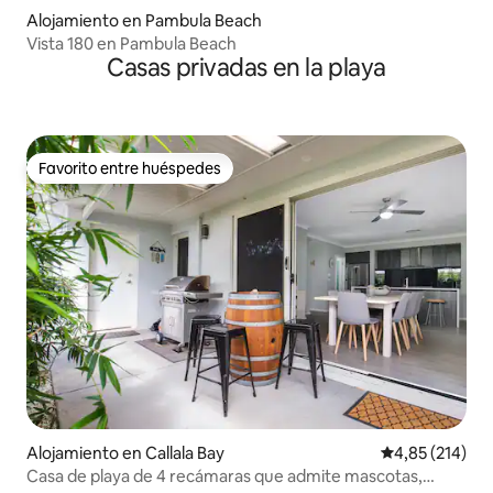
Alojamiento en Pambula Beach
Vista 180 en Pambula Beach
Casas privadas en la playa
Favorito entre huéspedes
Favorito entre huéspedes
Alojamiento en Callala Bay
Calificación p
4,85 (214)
Casa de playa de 4 recámaras que admite mascotas,