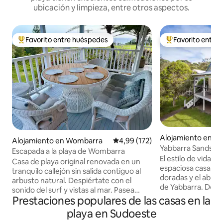
ubicación y limpieza, entre otros aspectos.
Favorito entre huéspedes
Favorito entre
Favorito entre los huéspedes más destacados
Favorito entre l
Alojamiento en D
Alojamiento en Wombarra
Calificación promedio: 4,99 de 5
4,99 (172)
Yabbarra Sands: dis
Escapada a la playa de Wombarra
a la playa.
El estilo de vida es
Casa de playa original renovada en un
espaciosa casa, fr
tranquilo callejón sin salida contiguo al
doradas y el abund
arbusto natural. Despiértate con el
de Yabbarra. Después de nadar, la ducha
sonido del surf y vistas al mar. Pasea
caliente al aire lib
Prestaciones populares de las casas en la
hasta la idílica playa de Wombarra, a 200
Disfruta de un pase
metros por carretera o menos por la
playa en Sudoeste
por el sendero co
pista del monte. Salón interior/exterior,