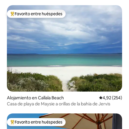
Jervis Bay
Favorito entre huéspedes
Favorito entre los huéspedes más destacados
Alojamiento en Callala Beach
Calificación pr
4,92 (254)
Casa de playa de Maysie a orillas de la bahía de Jervis
Favorito entre huéspedes
Favorito entre los huéspedes más destacados