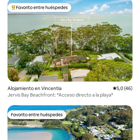
Favorito entre huéspedes
Favorito entre los huéspedes más destacados
Alojamiento en Vincentia
Calificación
5,0 (46)
Jervis Bay Beachfront: *Acceso directo a la playa*
Favorito entre huéspedes
Favorito entre huéspedes