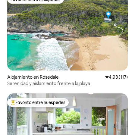
Favorito entre huéspedes
Alojamiento en Rosedale
Calificación p
4,93 (117)
Serenidad y aislamiento frente a la playa
Favorito entre huéspedes
Favorito entre los huéspedes más destacados