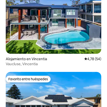
Alojamiento en Vincentia
Calificación 
4,78 (54)
Vaucluse, Vincentia
Favorito entre huéspedes
Favorito entre huéspedes