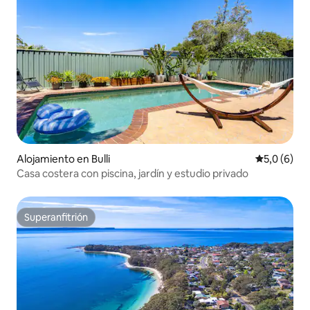
Alojamiento en Bulli
Calificació
5,0 (6)
Casa costera con piscina, jardín y estudio privado
Superanfitrión
Superanfitrión