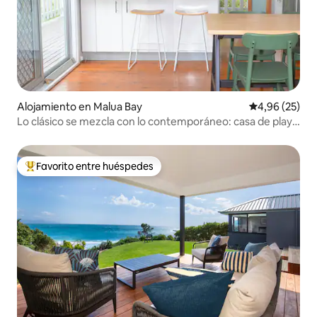
Alojamiento en Malua Bay
Calificación p
4,96 (25)
Lo clásico se mezcla con lo contemporáneo: casa de playa
de los años 60
Favorito entre huéspedes
Favorito entre los huéspedes más destacados