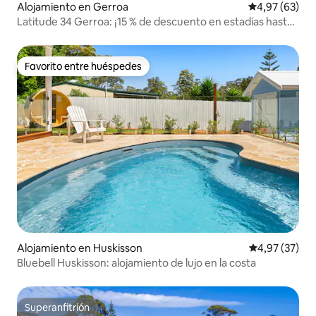
Alojamiento en Gerroa
Calificación p
4,97 (63)
Latitude 34 Gerroa: ¡15 % de descuento en estadías hasta
finales de agosto!
Favorito entre huéspedes
Favorito entre huéspedes
Alojamiento en Huskisson
Calificación 
4,97 (37)
Bluebell Huskisson: alojamiento de lujo en la costa
Superanfitrión
Superanfitrión