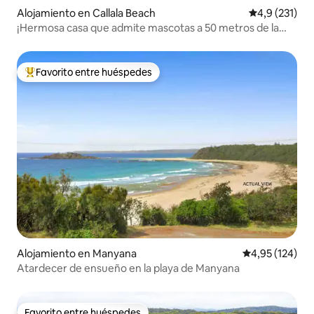
Alojamiento en Callala Beach
Calificación 
4,9 (231)
¡Hermosa casa que admite mascotas a 50 metros de la
playa!
Favorito entre huéspedes
Favorito entre los huéspedes más destacados
Alojamiento en Manyana
Calificación p
4,95 (124)
Atardecer de ensueño en la playa de Manyana
Favorito entre huéspedes