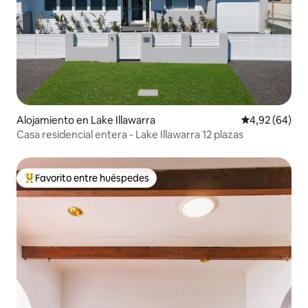
Alojamiento en Lake Illawarra
Calificación p
4,92 (64)
Casa residencial entera - Lake Illawarra 12 plazas
Favorito entre huéspedes
Favorito entre los huéspedes más destacados