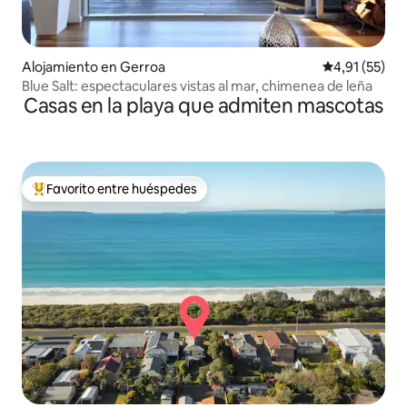
Alojamiento en Gerroa
Calificación 
4,91 (55)
Blue Salt: espectaculares vistas al mar, chimenea de leña
Casas en la playa que admiten mascotas
Favorito entre huéspedes
Favorito entre los huéspedes más destacados