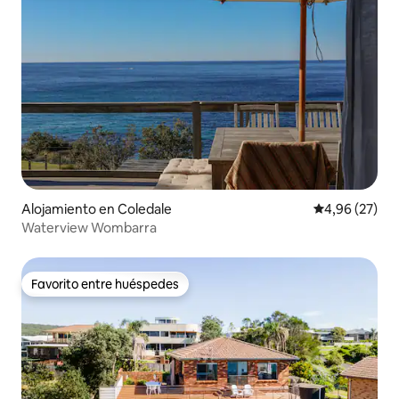
Alojamiento en Coledale
Calificación p
4,96 (27)
Waterview Wombarra
Favorito entre huéspedes
Favorito entre huéspedes