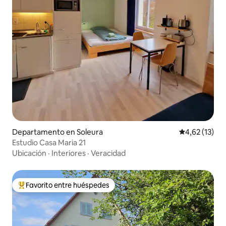
Departamento en Soleura
Calificación 
4,62 (13)
Estudio Casa Maria 21
Ubicación
·
Interiores
·
Veracidad
Favorito entre huéspedes
Favorito entre los huéspedes más destacados