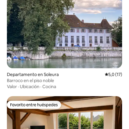
Departamento en Soleura
Calificación
5,0 (17)
Barroco en el piso noble
Valor
·
Ubicación
·
Cocina
Favorito entre huéspedes
Favorito entre huéspedes