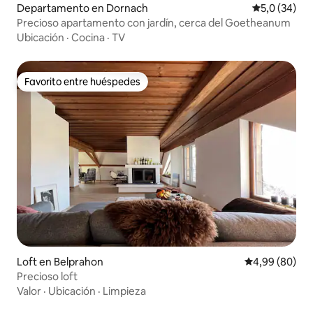
Departamento en Dornach
Calificación
5,0 (34)
Precioso apartamento con jardín, cerca del Goetheanum
Ubicación
·
Cocina
·
TV
Favorito entre huéspedes
Favorito entre huéspedes
Loft en Belprahon
Calificación p
4,99 (80)
Precioso loft
Valor
·
Ubicación
·
Limpieza