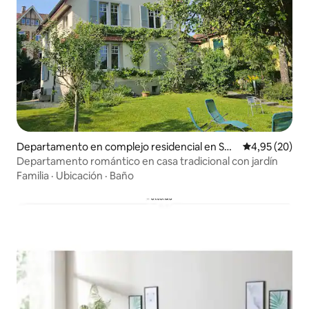
Departamento en complejo residencial en Sol
Calificación p
4,95 (20)
eura
Departamento romántico en casa tradicional con jardín
Familia
·
Ubicación
·
Baño