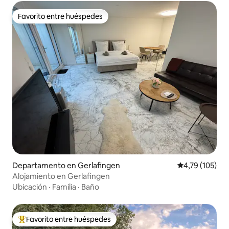
Favorito entre huéspedes
Favorito entre huéspedes
Departamento en Gerlafingen
Calificación p
4,79 (105)
Alojamiento en Gerlafingen
Ubicación
·
Familia
·
Baño
Favorito entre huéspedes
Favorito entre los huéspedes más destacados