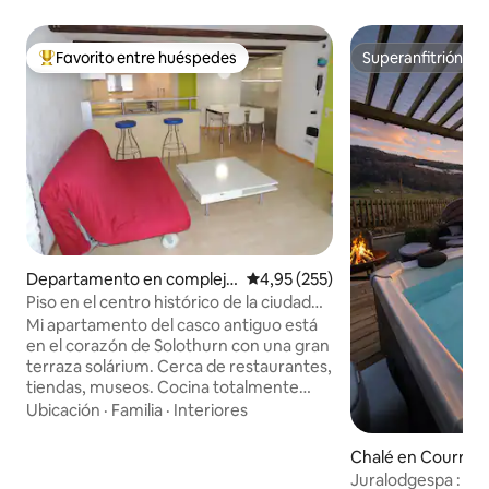
Favorito entre huéspedes
Superanfitrión
Favorito entre los huéspedes más destacados
Superanfitrión
Departamento en complejo
Calificación promedio: 4,95 de 5
4,95 (255)
residencial en Soleura
Piso en el centro histórico de la ciudad
de Solothurn
Mi apartamento del casco antiguo está
en el corazón de Solothurn con una gran
terraza solárium. Cerca de restaurantes,
tiendas, museos. Cocina totalmente
equipada con cafetera, microondas, wifi
Ubicación
·
Familia
·
Interiores
gratuito, cama doble, además de 1 sofá
cama, ropa de cama, toallas, plancha,
Chalé en Courrend
secador de pelo, lavadora y secadora.
Juralodgespa : C