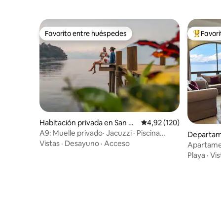
Favorito entre huéspedes
Favor
Favorito entre huéspedes
Favorito
Habitación privada en San Pa
Calificación promedio: 
4,92 (120)
blo La Laguna
A9: Muelle privado· Jacuzzi · Piscina
Departam
·Restaurante
Vistas
·
Desayuno
·
Acceso
esidencial
Apartamen
Atitlán
Playa
·
Vis