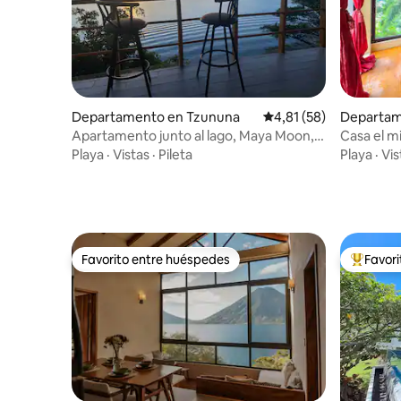
Departamento en Tzununa
Calificación promedio:
4,81 (58)
Departam
La Lagun
Apartamento junto al lago, Maya Moon,
Casa el mi
vistas espectaculares
Playa
·
Vistas
·
Pileta
Playa
·
Vis
Favorito entre huéspedes
Favor
Favorito entre huéspedes
Favorito