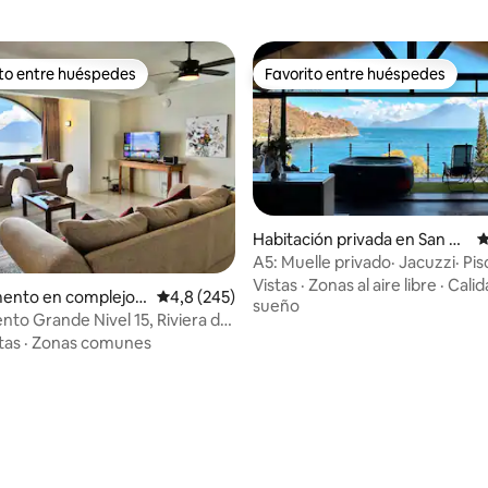
ito entre huéspedes
Favorito entre huéspedes
 entre los huéspedes más destacados
Favorito entre huéspedes
Habitación privada en San Pa
C
blo La Laguna
A5: Muelle privado· Jacuzzi· Pis
4,92 de 5. 120 evaluaciones
Restaurante
Vistas
·
Zonas al aire libre
·
Calid
ento en complejo r
Calificación promedio: 4,8 de 5. 245 evaluac
4,8 (245)
sueño
 en Sololá
to Grande Nivel 15, Riviera de
tas
·
Zonas comunes