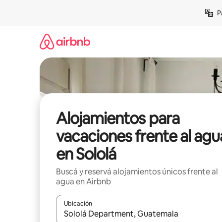
Ir
P
al
contenido
Alojamientos para
vacaciones frente al agu
en Sololá
Buscá y reservá alojamientos únicos frente al
agua en Airbnb
Ubicación
Cuando los resultados estén disponibles, navegá c