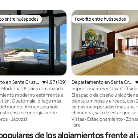
ito entre huéspedes
Favorito entre huéspedes
 entre los huéspedes más destacados
Favorito entre huéspedes
to en Santa Cruz l
Calificación promedio: 4,97 de 5. 109 evaluac
4,97 (109)
Departamento en Santa Cru
C
z la Laguna
- Moderna | Piscina climatizada |
Impresionantes vistas: Cliffside
4,94 de 5. 285 evaluaciones
o
Waterfront Retreat
amiento moderno está frente al
El espacio de diseño único tien
titlán, Guatemala, el lago más
planta luminosa y aireada, con 
do. Alimentada solo
camas incorporadas (más una individual),
, esta casa de energía verde
chimenea, sala de estar que se
ormitorios y 3 baños completos
como espacio adicional para dor
rca
·
Jacuzzi
Vistas
·
Estacionamiento
·
Zonas
, además de una gran pileta
mejor para los niños), cocina
libre
da, una cancha de fútbol, una
completamente equipada, tina
opulares de los alojamientos frente al
 muelle moderno. Vení a
personas, comedor y patio de 