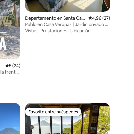
iones
Departamento en Santa Cata
Calificación promedio:
4,96 (27)
rina Palopó
Pablo en Casa Verapaz | Jardín privado +
pileta
Vistas
·
Prestaciones
·
Ubicación
Calificación promedio: 5 de 5. 24 evaluaciones
5 (24)
la frente
Favorito entre huéspedes
Favorito entre huéspedes