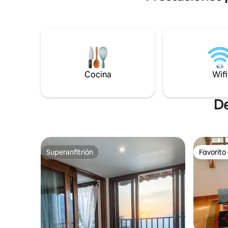
este es el lugar perfecto para relajarse,
relajarte 
descansar y disfrutar de las
trabajar u
espectaculares vistas del lago y sus tres
alta veloc
volcanes. Construida en la ladera de la
potente re
roca, pero aún así justo en la orilla del
escritorios y mon
lago, la casa desciende en cascada por
pero a sol
cuatro niveles, con numerosas terrazas.
restauran
El espacio está definido por la roca, el
Cocina
Wifi
vidrio, el hormigón, la madera y la luz.
De
Superanfitrión
Favorito
Superanfitrión
Favorito