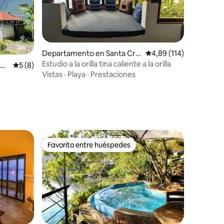
Departamento en Santa Cru
Calificación promedio: 
4,89 (114)
z la Laguna
Estudio a la orilla tina caliente a la orilla
iones
 La
Calificación promedio: 5 de 5. 8 evaluaciones
5 (8)
Vistas
·
Playa
·
Prestaciones
Favorito entre huéspedes
Favorito entre huéspedes