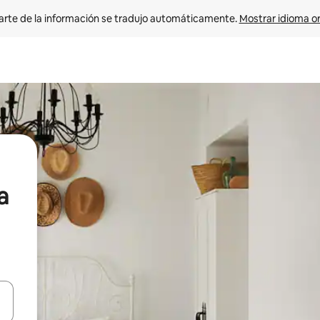
arte de la información se tradujo automáticamente. 
Mostrar idioma or
a
on las teclas de flecha hacia arriba y hacia abajo o explorá deslizando