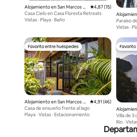
Alojamiento en San Marcos La
Calificación promedio:
4,87 (15)
Laguna
Casa Cielo en Casa Floresta Retreats
Alojamien
Vistas
·
Playa
·
Baño
olimán
Paraíso de
con pileta
Vistas
·
Pl
Favorito entre huéspedes
Favorito
Favorito entre huéspedes
Favorito
Alojamiento en San Marcos La
Calificación promedio:
4,91 (46)
Laguna
Casa de ensueño frente al lago
Alojamien
Playa
·
Vistas
·
Estacionamiento
Villa de 3
piscina cl
Río
·
Vista
Departam