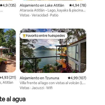
Calificación promedio: 4,9 de 5. 135 evaluaciones
4,9 (135)
Alojamiento en Lake Atitlán
Calificación promedio:
4,94 (78)
,
Ataraxia Atitlán • Lago, kayaks & piscina
iones
caliente
Vistas
·
Veracidad
·
Patio
Favorito entre huéspedes
Favorito entre los huéspedes más destacados
alificación promedio: 4,93 de 5. 211 evaluaciones
4,93 (211)
Alojamiento en Tzununa
Calificación promedio: 
4,99 (107)
, Atitlan
Villa frente al lago con vistas al volcán (La
iones
Vista Maya)
Vistas
·
Jacuzzi
·
Wifi
e al agua