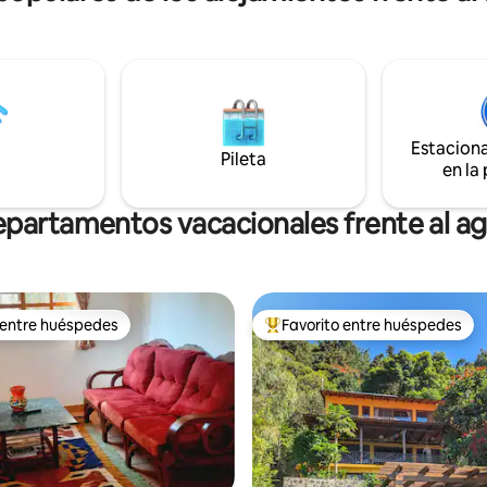
y a escaparte, pero si querés
de largo con una cama de día, 
n poco, disfrutá de Internet de
zona de estar. Por supuesto, todas las
idad de Starlink con una
habitaciones tienen vistas
d wifi en malla, varios
espectaculares al lago y a los
itores. Zona residencial,
majestuosos volcanes por los q
o 5 minutos a pie de
conocido el lago de Atitlán
tes y bares.
Estacion
Pileta
en la
partamentos vacacionales frente al a
 entre huéspedes
Favorito entre huéspedes
 entre huéspedes
Favorito entre los huéspedes 