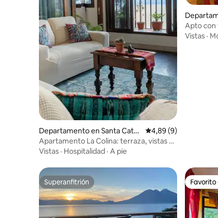
Departam
La Lagun
Apto con 
Vistas
·
Mo
Departamento en Santa Catar
Calificación promedio
4,89 (9)
ina Palopó
Apartamento La Colina: terraza, vistas al
atardecer, acceso al lago
Vistas
·
Hospitalidad
·
A pie
Superanfitrión
Favorito
Superanfitrión
Favorito