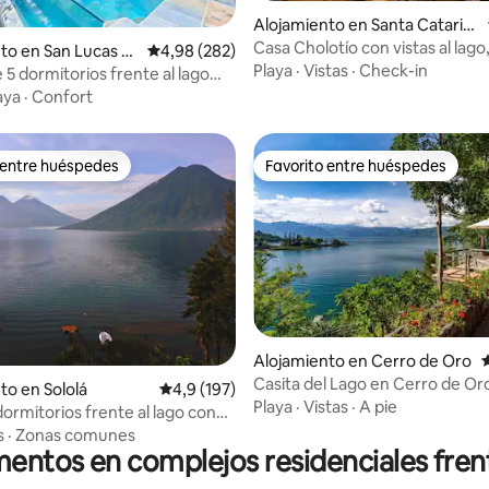
 4,87 de 5. 15 evaluaciones
Alojamiento en Santa Catarin
a Palopó
Casa Cholotío con vistas al lago
to en San Lucas T
Calificación promedio: 4,98 de 5. 282 evaluac
4,98 (282)
moderna, acceso a la playa
Playa
·
Vistas
·
Check-in
 5 dormitorios frente al lago
, jacuzzi y sauna
aya
·
Confort
 entre huéspedes
Favorito entre huéspedes
 entre huéspedes
Favorito entre huéspedes
Alojamiento en Cerro de Oro
C
 4,91 de 5. 46 evaluaciones
Casita del Lago en Cerro de Oro
to en Sololá
Calificación promedio: 4,9 de 5. 197 evaluac
4,9 (197)
Playa
·
Vistas
·
A pie
 dormitorios frente al lago con
imatizada y jacuzzi
s
·
Zonas comunes
entos en complejos residenciales frent