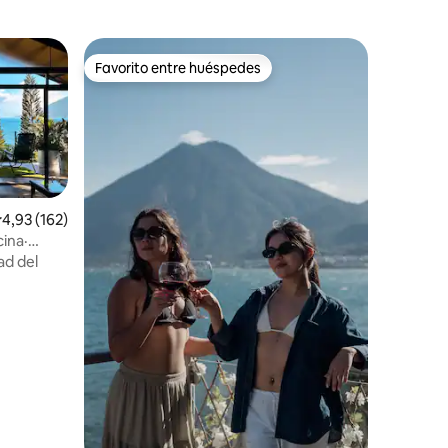
Favorito entre huéspedes
Favorito entre huéspedes
alificación promedio: 4,93 de 5. 162 evaluaciones
4,93 (162)
cina·
ad del
iones