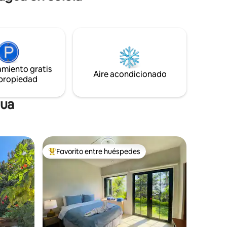
hamaca y
Lake Atitlan living at its very best. Private
chef available.
ue es
amiento gratis
Aire acondicionado
 propiedad
gua
Favorito entre huéspedes
más destacados
Favorito entre los huéspedes más destacados