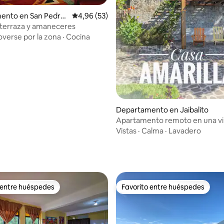
ento en San Pedro
Calificación promedio: 4,96 de 5. 53 evaluac
4,96 (53)
a
terraza y amaneceres
verse por la zona
·
Cocina
Departamento en Jaibalito
Apartamento remoto en una vil
al lago cerca de Jaibalito
Vistas
·
Calma
·
Lavadero
: 4,89 de 5. 9 evaluaciones
 entre huéspedes
Favorito entre huéspedes
 entre huéspedes
Favorito entre huéspedes