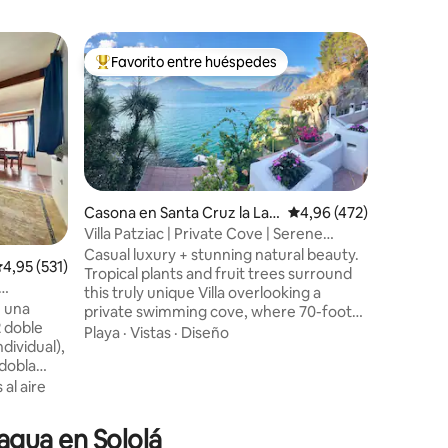
Chalé en 
Favorito entre huéspedes
Favor
Favorito entre los huéspedes más destacados
Favorit
na
Sunrise 
moderna 
Modern m
house, 10
Panajache
bedrooms 
overlook
Playa
·
Vi
mountain
living/di
Casona en Santa Cruz la Lag
Calificación promedio: 
4,96 (472)
sharing quality t
una
Villa Patziac | Private Cove | Serene
the lake.
Retreat
Casual luxury + stunning natural beauty.
iones
alificación promedio: 4,95 de 5. 531 evaluaciones
4,95 (531)
for candl
Tropical plants and fruit trees surround
rentals and hikes
this truly unique Villa overlooking a
footpaths
e una
private swimming cove, where 70-foot
safe and 
2 doble
cliffs plunge into clear water and frame
Playa
·
Vistas
·
Diseño
lovely sta
spectacular volcano views. Steam in the
 dobla
sauna, paddle the SUPs/kayaks, soak in
mir (lo
 al aire
the outdoor tub, or have a brick-oven
pizza picnic. Outdoor spaces abound for
 de dos
sunning, relaxing, al fresco dining and
 agua en Sololá
10 metros
taking in the extraordinary views. Enjoy