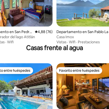
 4,81 de 5. 58 evaluaciones
ento en San Pedro
Calificación promedio: 4,88 de 5. 76 evaluac
4,88 (76)
Departamento en San Pablo La
a
guna
rador del lago Atitlán
Casa Imox
tas
·
Wifi
Vistas
·
Wifi
·
Prestaciones
Casas frente al agua
ito entre huéspedes
Favorito entre huéspedes
 entre los huéspedes más destacados
Favorito entre huéspedes