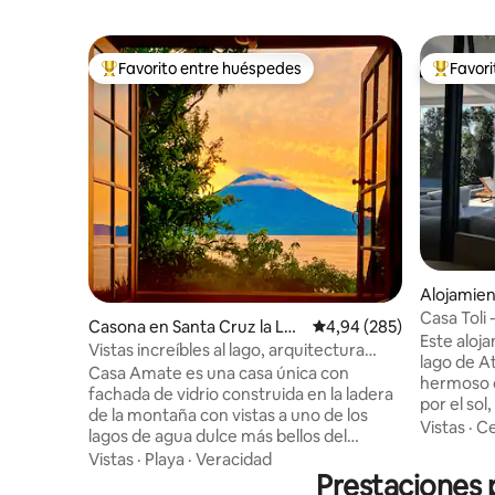
Favorito entre huéspedes
Favor
Favorito entre los huéspedes más destacados
Favorito
Alojamien
a Laguna
Casa Toli 
Casona en Santa Cruz la Lag
Calificación promedio: 
4,94 (285)
Wifi rápid
Este aloj
una
Vistas increíbles al lago, arquitectura
lago de A
única
Casa Amate es una casa única con
hermoso del mun
fachada de vidrio construida en la ladera
por el sol
de la montaña con vistas a uno de los
tiene 4 d
Vistas
·
Ce
lagos de agua dulce más bellos del
y un aseo
mundo. Con tres dormitorios y tres
Vistas
·
Playa
·
Veracidad
climatiza
baños, con capacidad para seis personas,
Prestaciones p
fogata y un