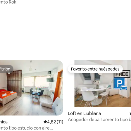
nto Rok
 4,76 de 5. 37 evaluaciones
itrión
Favorito entre huéspedes
itrión
Favorito entre huéspedes
Loft en Liubliana
Acogedor departamento tipo bu
 4,95 de 5. 42 evaluaciones
nica
Calificación promedio: 4,82 de 5. 11 evaluac
4,82 (11)
con estacionamiento gratuito
to tipo estudio con aire