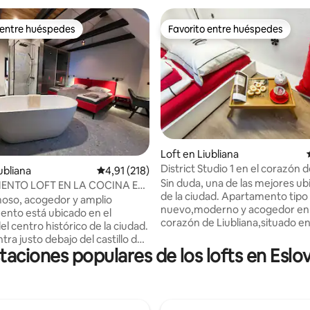
 entre huéspedes
Favorito entre huéspedes
 entre huéspedes
Favorito entre huéspedes
4,81 de 5. 873 evaluaciones
Loft en Liubliana
District Studio 1 en el corazón 
ubliana
Calificación promedio: 4,91 de 5. 218 evaluac
4,91 (218)
Liubliana
Sin duda, una de las mejores ub
ENTO LOFT EN LA COCINA EN
de la ciudad. Apartamento tipo
O DE LA CIUDAD DE
oso, acogedor y amplio
nuevo,moderno y acogedor en 
NA
nto está ubicado en el
corazón de Liubliana,situado e
l centro histórico de la ciudad.
animada zona peatonal con pe
ra justo debajo del castillo de
tiendas,restaurantes, cafetería
taciones populares de los lofts en Eslo
. Tan pronto como sales del
de moda y mercados de alimen
nto, te encuentras frente al
solo dos minutos a pie del fam
 los Zapateros. Cuando te
puente del dragón y a cinco mi
en el departamento, siempre
pie del puente triple y la plaza p
tar en medio de lo que sucede