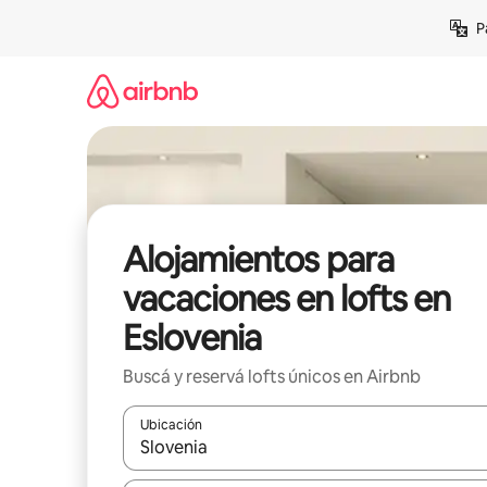
Ir
P
al
contenido
Alojamientos para
vacaciones en lofts en
Eslovenia
Buscá y reservá lofts únicos en Airbnb
Ubicación
Cuando los resultados estén disponibles, navegá c