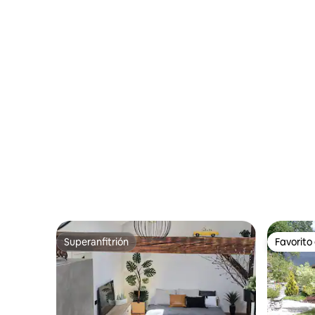
mejores vistas
acondicio
Superanfitrión
Favorito
Superanfitrión
Favorito