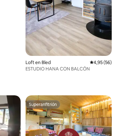
Loft en Bled
Calificación promedio:
4,95 (56)
ESTUDIO HANA CON BALCÓN
Superanfitrión
Superanfitrión