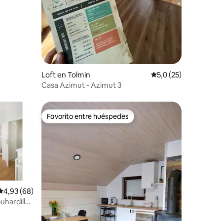
Loft en Tolmin
Calificación promedi
5,0 (25)
Casa Azimut - Azimut 3
Favorito entre huéspedes
Favorito entre huéspedes
Calificación promedio: 4,93 de 5. 68 evaluaciones
4,93 (68)
hardilla
iones