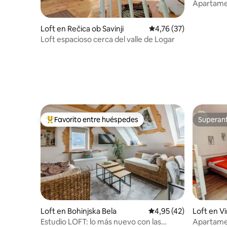
Apartame
Loft en Rečica ob Savinji
Calificación promedio:
4,76 (37)
Loft espacioso cerca del valle de Logar
Favorito entre huéspedes
Superanf
Favorito entre los huéspedes más destacados
Superanf
Loft en Bohinjska Bela
Calificación promedio:
4,95 (42)
Loft en Vi
Estudio LOFT: lo más nuevo con las
Apartamen