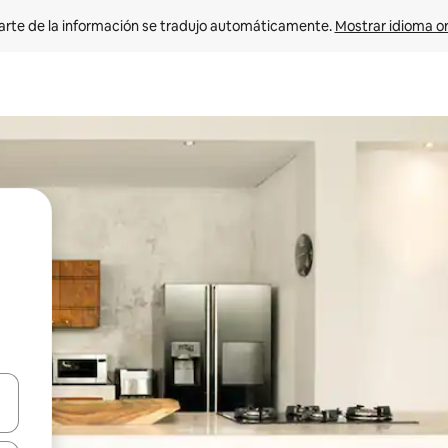
arte de la información se tradujo automáticamente. 
Mostrar idioma or
on las teclas de flecha hacia arriba y hacia abajo o explorá deslizando