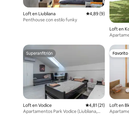
Loft en Liubliana
Calificación promedio
4,89 (9)
Penthouse con estilo funky
Loft en K
Apartamen
Matajurjem
Superanfitrión
Favorito
Superanfitrión
Favorito
Loft en Vodice
Calificación promedio:
4,81 (21)
Loft en B
Apartamentos Park Vodice (Liubliana,
Apartamen
Krvavec) 5
balcón