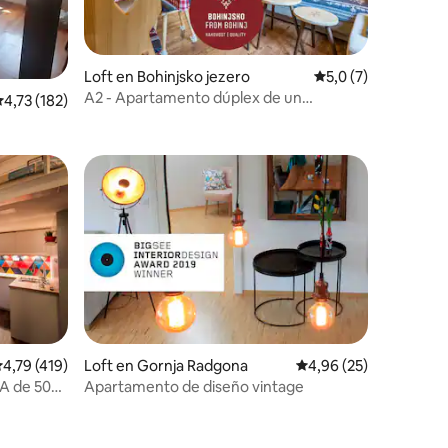
Loft en Bohinjsko jezero
Calificación promed
5,0 (7)
A2 - Apartamento dúplex de un
iones
alificación promedio: 4,73 de 5. 182 evaluaciones
4,73 (182)
dormitorio con balcón
iones
alificación promedio: 4,79 de 5. 419 evaluaciones
4,79 (419)
Loft en Gornja Radgona
Calificación promedio:
4,96 (25)
A de 50
Apartamento de diseño vintage