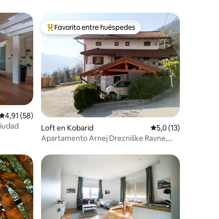
Favorito entre huéspedes
Favorito entre los huéspedes más destacados
iones
Calificación promedio: 4,91 de 5. 58 evaluaciones
4,91 (58)
ciudad
Loft en Kobarid
Calificación promedi
5,0 (13)
Apartamento Arnej Drezniške Ravne,
Kobarid, Eslovenia