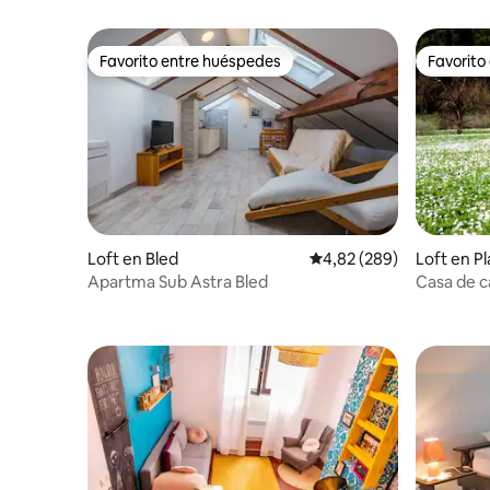
Favorito entre huéspedes
Favorito
Favorito entre huéspedes
Favorito
Loft en Bled
Calificación promedio: 
4,82 (289)
Loft en Pl
Apartma Sub Astra Bled
Casa de c
preciosas