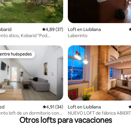
: 4,89 de 5. 9 evaluaciones
obarid
Calificación promedio: 4,89 de 5. 37 evaluac
4,89 (37)
Loft en Liubliana
C
to ático, Kobarid "Pod
Laberinto
1", 2 estrellas
 entre huéspedes
 entre huéspedes
 4,81 de 5. 21 evaluaciones
led
Calificación promedio: 4,91 de 5. 34 evaluac
4,91 (34)
Loft en Liubliana
C
to loft de un dormitorio con
NUEVO LOFT de fábrica ABIERT
Otros lofts para vacaciones
m2 (central y estacionamiento)