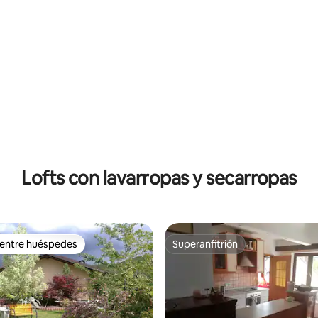
nado en la frontera de ♡Vinica
Lofts con lavarropas y secarropas
 entre huéspedes
Superanfitrión
 entre huéspedes
Superanfitrión