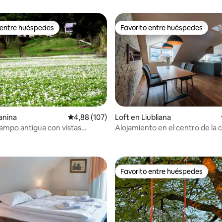
 entre huéspedes
Favorito entre huéspedes
 entre huéspedes
Favorito entre huéspedes
4,82 de 5. 289 evaluaciones
anina
Calificación promedio: 4,88 de 5. 107 evaluac
4,88 (107)
Loft en Liubliana
ampo antigua con vistas
Alojamiento en el centro de la 
Favorito entre huéspedes
Favorito entre huéspedes