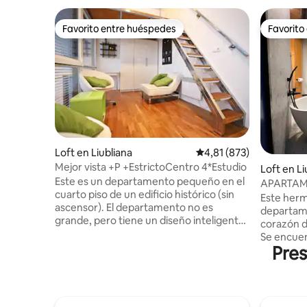
Favorito entre huéspedes
Favorito
Favorito entre huéspedes
Favorito
Loft en Liubliana
Calificación promedio: 
4,81 (873)
Mejor vista +P +EstrictoCentro 4*Estudio
Loft en Li
Este es un departamento pequeño en el
APARTAM
cuarto piso de un edificio histórico (sin
EL CENTR
Este herm
ascensor). El departamento no es
LIUBLIA
departame
grande, pero tiene un diseño inteligente
corazón de
y está ubicado en la parte central de la
Se encuent
zona peatonal; esta es también la zona
Pres
Liubliana
más prestigiosa de la Vieja Liubliana. Por
departame
un precio justo, obtenés una ubicación
Puente de
exclusiva con vistas espectaculares al
hospedas 
corazón de Liubliana. Ideal para todas las
puedes es