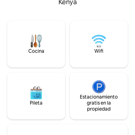
Kenya
del Poder Judicial. Asequible para tu
exuberante bosqu
estadía y el mejor Airbnb de la zona.
huéspedes disfru
Estamos justo al lado de la carretera y
locales, senderos 
ofrecemos estacionamiento gratuito,
esfuerzos de adop
wifi gratuito, un buen espacio de trabajo,
mezclando la cult
TV y una plancha para mantener tu ropa
administración am
de oficina ordenada. Nota: Podés
la amabilidad del 
disfrutar de los alimentos en el CBD de
respira el aire fre
Wote y volver.
saborea la vida rur
Cocina
Wifi
Estacionamiento
Pileta
gratis en la
propiedad