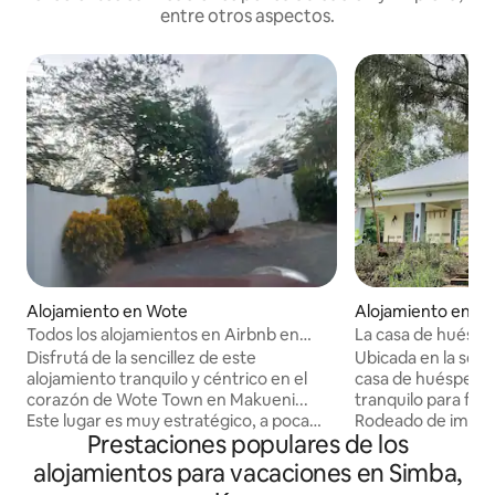
entre otros aspectos.
Alojamiento en Wote
Alojamiento en Ki
Todos los alojamientos en Airbnb en
La casa de huésp
Makueni
Disfrutá de la sencillez de este
Ubicada en la sere
alojamiento tranquilo y céntrico en el
casa de huéspedes
corazón de Wote Town en Makueni...
tranquilo para fami
Este lugar es muy estratégico, a poca
Rodeado de impres
Prestaciones populares de los
distancia a pie de la ciudad... del Centro
ofrece una profun
Huduma Makueni, de la mayoría de las
a través de la comi
alojamientos para vacaciones en Simba,
oficinas gubernamentales, y justo al lado
actividades agríco