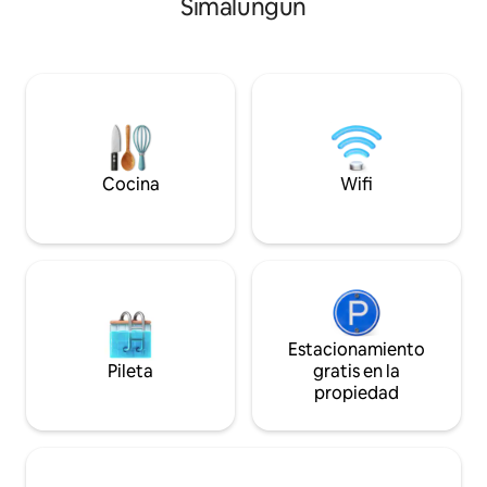
Simalungun
Siamang. Haz paseos y explora los
Puedes aventurart
jardines de seis hectáreas de arábica y
terreno y disfruta
flora y fauna nativa. La cabaña es central
paisaje a lo largo
para la propiedad y tiene muchos
junto al lago. La c
servicios interiores y exteriores para
comodidades, just
permitir que los huéspedes se relajen,
para tu propia casa.
vuelvan a conectar y recargar energías.
con el impresiona
Desayuno incluido. 2 adultos +1
no te vas a perder.
ocupación máxima. Se admiten
Cocina
Wifi
mascotas
Estacionamiento
Pileta
gratis en la
propiedad