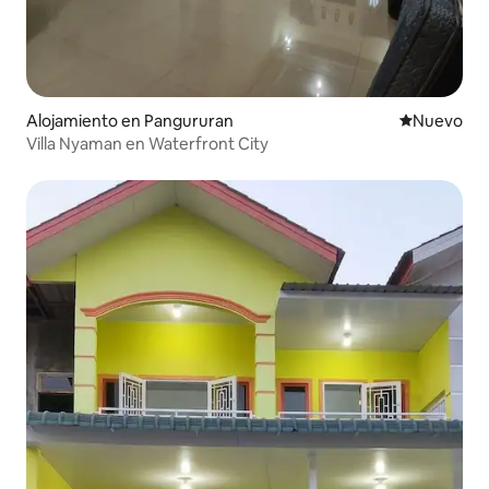
Alojamiento en Pangururan
Lugar nuevo
Nuevo
Villa Nyaman en Waterfront City