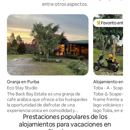
entre otros aspectos.
Favorito entre
Favorito entre l
Granja en Purba
Alojamiento en S
Eco Stay Studio
Toba - A - Scape
The Back Bay Estate es una granja de
Toba-∆-Scape es un
café arábica que ofrece a los huéspedes
frame frente al lag
la oportunidad de disfrutar de una
lago volcánico má
experiencia única en comodidad y
lago Toba, en el n
Prestaciones populares de los
privacidad. Disfruta de majestuosas
Indonesia. La cas
vistas a las montañas y observa la vida
Ganda, un alojamie
alojamientos para vacaciones en
silvestre en el bosque circundante de
habitaciones ubic