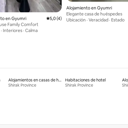
Alojamiento en Gyumri
Elegante casa de huéspedes
nto en Gyumri
Calificación promedio: 5,0 de 5. 4 evaluac
5,0 (4)
Ubicación
·
Veracidad
·
Estado
use Family Comfort
·
Interiores
·
Calma
s
Alojamientos en casas de huéspedes
Habitaciones de hotel
Alo
Shirak Province
Shirak Province
Shi