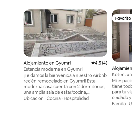
Favorito
Favorito
Alojamiento en Gyumri
Calificación promedi
4,5 (4)
Alojamie
Estancia moderna en Gyumri
Kotun: un
¡Te damos la bienvenida a nuestro Airbnb
primer pi
Mi espaci
recién remodelado en Gyumri! Esta
tiene todo
moderna casa cuenta con 2 dormitorios,
para tu v
una amplia sala de estar/cocina,
cuidado y 
lavandería, 2 baños y pisos de baldosas
Ubicación
·
Cocina
·
Hospitalidad
casa de 2
con encimeras de granito. Duerme
Familia
·
U
independi
profundamente en la cama tamaño king
camas par
o en 2 camas individuales, con espacio
Encontrar
adicional para dormir en el sofá cama.
vinos y j
Disfruta de barbacoas al aire libre y áreas
las comod
de estar interiores/exteriores. Relájate