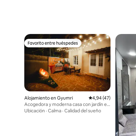
Favorito entre huéspedes
Favorito entre huéspedes
Alojamiento en Gyumri
Calificación promedio:
4,94 (47)
Acogedora y moderna casa con jardín en
Gyumri
Ubicación
·
Calma
·
Calidad del sueño