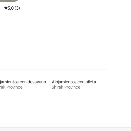
Calificación promedio: 5,0 de 5. 3 evaluaciones
5,0 (3)
iones
jamientos con desayuno
Alojamientos con pileta
rak Province
Shirak Province