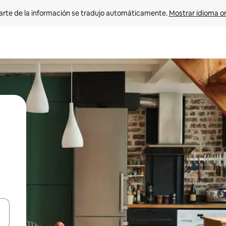
arte de la información se tradujo automáticamente. 
Mostrar idioma or
on las teclas de flecha hacia arriba y hacia abajo o explorá deslizando