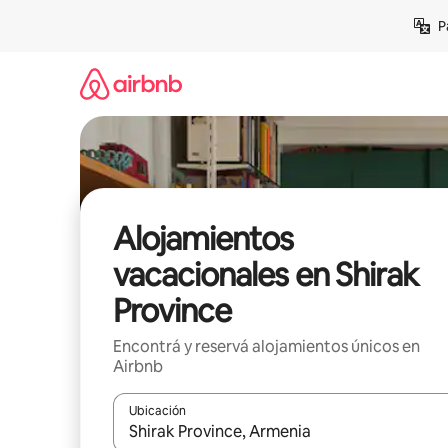
Ir
P
al
contenido
Alojamientos
vacacionales en Shirak
Province
Encontrá y reservá alojamientos únicos en
Airbnb
Ubicación
Cuando los resultados estén disponibles, navegá c