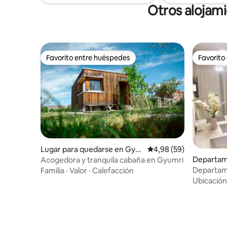
Otros alojami
Favorito entre huéspedes
Favorito
Favorito entre huéspedes
Favorito
Lugar para quedarse en Gyu
Calificación promedio:
4,98 (59)
mri
Departam
Acogedora y tranquila cabaña en Gyumri
Departam
Familia
·
Valor
·
Calefacción
Ubicación