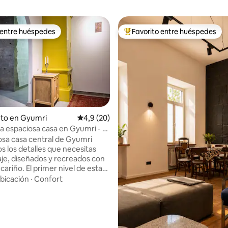
 entre huéspedes
Favorito entre huéspedes
 entre huéspedes
Favorito entre los huéspedes 
o: 4,5 de 5. 4 evaluaciones
nto en Gyumri
Calificación promedio: 4,9 de 5. 20 evaluac
4,9 (20)
a espaciosa casa en Gyumri - el
so
osa casa central de Gyumri
s los detalles que necesitas
iaje, diseñados y recreados con
cariño. El primer nivel de esta
 pisos con entrada
bicación
·
Confort
ente tiene 4 dormitorios, 5
a hasta 7 huéspedes.
ás un bar único, una sala de
uegos en el sótano. Además de
idades interiores, hay una