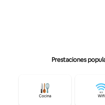
cocina al 
en el enorme patio trasero con un nuevo
junto al 
pozo, asegurado por una puerta de
el patio t
metal, garaje completo. Disfruta de la
está dise
paz y la comodidad moderna en este
cuidado y
refugio de planta abierta.
los huésp
Prestaciones popula
Cocina
Wifi