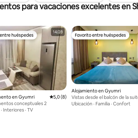
entos para vacaciones excelentes en S
 entre huéspedes
Favorito entre huéspedes
 entre huéspedes
Favorito entre huéspedes
 4,98 de 5. 59 evaluaciones
Alojamiento en Gyumri
ento en Gyumri
Calificación promedio: 5,0 de 5. 8 evaluac
5,0 (8)
Vistas desde el balcón de la su
entos conceptuales 2
Ubicación
·
Familia
·
Confort
·
Interiores
·
TV