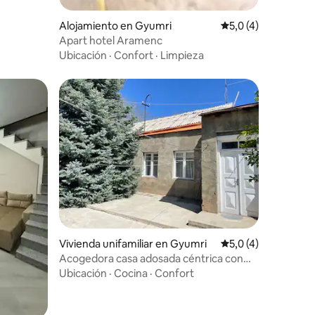
Alojamiento en Gyumri
Calificación promed
5,0 (4)
Apart hotel Aramenc
Ubicación
·
Confort
·
Limpieza
Vivienda unifamiliar en Gyumri
Calificación promed
5,0 (4)
Acogedora casa adosada céntrica con
bonito jardín
Ubicación
·
Cocina
·
Confort