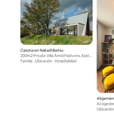
Casona en Nakashibetsu
200m2 Private Villa Amid Pastures, East
Hokkaido
Familia
·
Ubicación
·
Hospitalidad
Alojamien
Acogedora
onsen /K
Ubicación