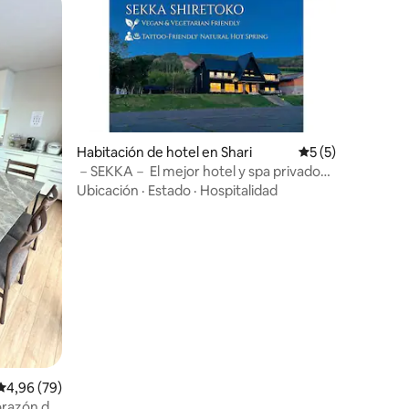
más destacados
Habitación de hotel en Shari
Calificación prom
5 (5)
－SEKKA－ El mejor hotel y spa privado
de Shiretoko
Ubicación
·
Estado
·
Hospitalidad
Calificación promedio: 4,96 de 5. 79 evaluaciones
4,96 (79)
corazón de