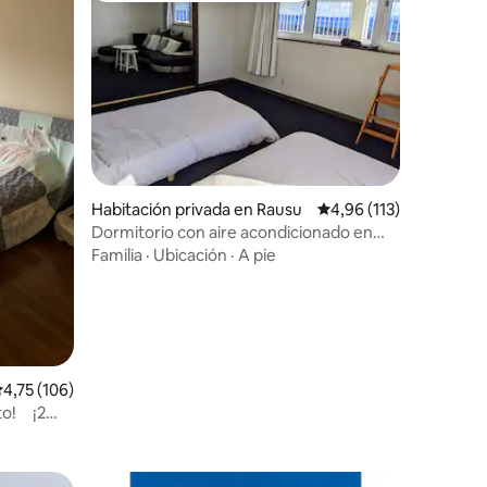
ago
 flujo
e las aves
uscas un
yosato te
Habitación privada en Rausu
Calificación promedio:
4,96 (113)
Dormitorio con aire acondicionado en
Shiretoko Rausu Casa con vista al mar
Familia
·
Ubicación
·
A pie
Habitación en el segundo piso A 10
minutos en auto del muelle
alificación promedio: 4,75 de 5. 106 evaluaciones
4,75 (106)
eto! ¡2
o de una