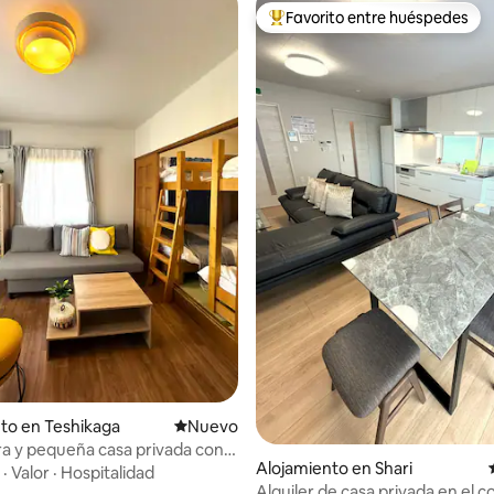
Favorito entre huéspedes
Favorito entre los huéspedes 
to en Teshikaga
Lugar nuevo para alojarse
Nuevo
 y pequeña casa privada con
Alojamiento en Shari
awayuonsen
·
Valor
·
Hospitalidad
Alquiler de casa privada en el 