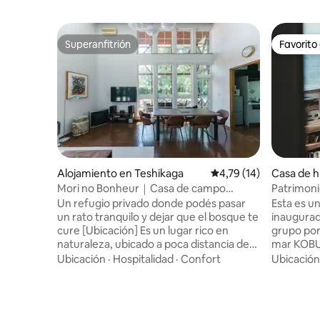
Superanfitrión
Favorito
Superanfitrión
Favorito
Alojamiento en Teshikaga
Calificación promedio:
4,79 (14)
Casa de 
Mori no Bonheur｜Casa de campo
Patrimoni
privada con terraza de madera
Hokkaido,
Un refugio privado donde podés pasar
Esta es u
(capacidad 5 personas) con desayuno
alquiler 
un rato tranquilo y dejar que el bosque te
inaugurad
kombu de
cure [Ubicación] Es un lugar rico en
grupo por 
naturaleza, ubicado a poca distancia de
mar KOBUS
Hokkaido y la estación Kawayu Onsen, en
mar. Es u
Ubicación
·
Hospitalidad
·
Confort
Ubicación
el Parque Nacional Akan Mashu.Es un
estilo ja
destino turístico popular para los viajeros
experimen
que quieren disfrutar del aire libre, con
La instal
fácil acceso a destinos turísticos
con cocin