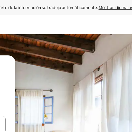
arte de la información se tradujo automáticamente. 
Mostrar idioma or
on las teclas de flecha hacia arriba y hacia abajo o explorá deslizando