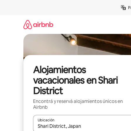
Ir
P
al
contenido
Alojamientos
vacacionales en Shari
District
Encontrá y reservá alojamientos únicos en
Airbnb
Ubicación
Cuando los resultados estén disponibles, navegá c