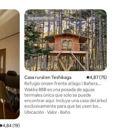
Casa rura
Superanfitrión
Favorit
Superanfitrión
Favorit
Lantern 
Casa de c
vistas al
tiempo d
de hielo 
verano c
Ubicació
limitada a un
sobre la l
para gru
iones
Kitakobu
Casa rural en Teshikaga
Calificación promedio:
4,87 (75)
Higashi, 
099-4355 At Estamos acá para ayuda
Refugio onsen frente al lago | Bañera
a hacer 
privada al aire libre
Wakka BBB es una posada de aguas
molestias
termales única que solo se puede
Kobushi S
encontrar aquí. Incluye una casa del árbol
Cuando l
exclusivamente para que las usen los
entrada p
huéspedes. Disfruta del glamping en la
Ubicación
·
Valor
·
Baño
Lantern S
naturaleza. Wakka BBB está rodeada de
entrada e
bosques donde juegan los ciervos Ezolis y
Calificación promedio: 4,84 de 5. 19 evaluaciones
4,84 (19)
encuentra
Ezo. Puedes gastar más de 1000 tsubo de