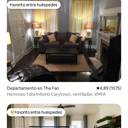
Favorito entre huéspedes
Favorito entre huéspedes
Departamento en The Fan
Calificación pro
4,89 (1075)
Hermoso 1 dormitorio Carytown, ventilador, VMFA
Favorito entre huéspedes
Favorito entre los huéspedes más destacados