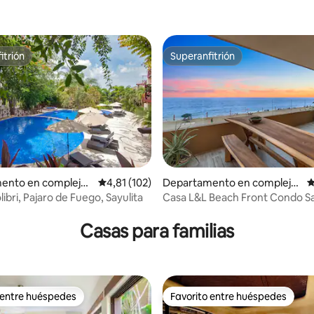
itrión
Superanfitrión
itrión
Superanfitrión
ento en complejo
Calificación promedio: 4,81 de 5. 102 evaluac
4,81 (102)
Departamento en complejo
C
l en Sayulita
residencial en San Francisco
bri, Pajaro de Fuego, Sayulita
Casa L&L Beach Front Condo S
 4,9 de 5. 155 evaluaciones
Casas para familias
 entre huéspedes
Favorito entre huéspedes
 entre huéspedes
Favorito entre huéspedes