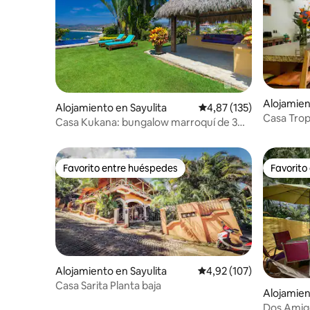
Alojamien
Alojamiento en Sayulita
Calificación promedio: 
4,87 (135)
Casa Tropi
Casa Kukana: bungalow marroquí de 3
surf
dormitorios
Favorito entre huéspedes
Favorito
Favorito entre huéspedes
Favorito
Alojamiento en Sayulita
Calificación promedio: 
4,92 (107)
Casa Sarita Planta baja
Alojamien
Dos Amigo