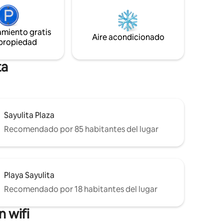
rten el
perfectamente la privacidad con la
 al mar.
proximidad a la emocionante ciudad de
n de
Sayulita.
.
amiento gratis
Aire acondicionado
 propiedad
ta
Sayulita Plaza
Recomendado por 85 habitantes del lugar
Playa Sayulita
Recomendado por 18 habitantes del lugar
 wifi