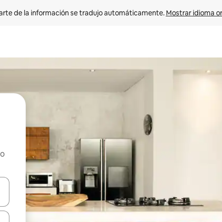
arte de la información se tradujo automáticamente. 
Mostrar idioma or
ho
on las teclas de flecha hacia arriba y hacia abajo o explorá deslizando