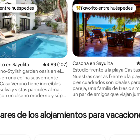
 entre huéspedes
Favorito entre huéspedes
 entre huéspedes
Favorito entre los huéspedes 
Casona en Sayulita
C
to en Sayulita
Calificación promedio: 4,89 de 5. 107 evaluac
4,89 (107)
Estudio frente a la playa Casita
no-Stylish garden oasis en el
Nuestras casitas frente a la pla
4,96 de 5. 150 evaluaciones
e
 en una colina suavemente
pies cuadrados son ideales par
 Casa Verano tiene increíbles
pareja, una familia de tres o s
 selva y vistas parciales al mar.
un par de amigos que viajan jun
con un diseño moderno y súper
casitas ofrecen total privacida
de buen gusto; 2 dormitorios
de la apertura del diseño del es
rados, cada uno con un
parte delantera de las casitas se
ares de los alojamientos para vacacione
leto, camas king size y aire
patio a través de un enorme pa
ado. Piscina climatizada. Sala
puertas francesas de 12 pies d
bierta. La cocina se abre a un
que traen la vista al mar y la bri
atio con una piscina de agua
directamente a tu casita. Ten 
deada de increíbles árboles