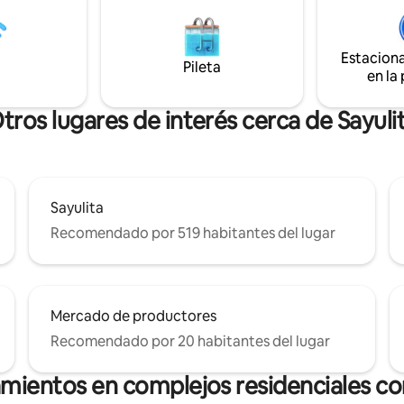
que nuestras Casitas 1-4 compa
sta casa es tranquila y privada.
mismo diseño y hermosas vistas
l encontrarlo en la concurrida
Nuestra galería es una colecció
n estos días!...Nota: que hay
imágenes de diferentes casitas
Estacion
los alrededores
Pileta
en la
tros lugares de interés cerca de Sayuli
Sayulita
Recomendado por 519 habitantes del lugar
Mercado de productores
Recomendado por 20 habitantes del lugar
amientos en complejos residenciales con