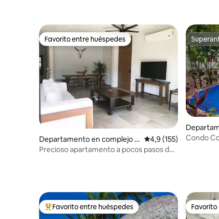
Favorito entre huéspedes
Superanf
Favorito entre huéspedes
Superanf
Departam
residencia
Condo Coli
Departamento en complejo r
Calificación promedio:
4,9 (155)
esidencial en Sayulita
Precioso apartamento a pocos pasos de
la playa.
Favorito entre huéspedes
Favorito
Favorito entre los huéspedes más destacados
Favorito