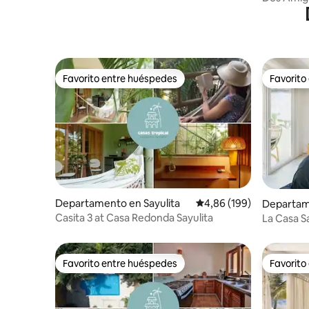
climatizad
Favorito entre huéspedes
Favorito
Favorito entre huéspedes
Favorito
Departamento en Sayulita
Calificación promedio: 
4,86 (199)
Departame
Casita 3 at Casa Redonda Sayulita
La Casa S
Favorito entre huéspedes
Favorito
Favorito entre huéspedes
Favorito