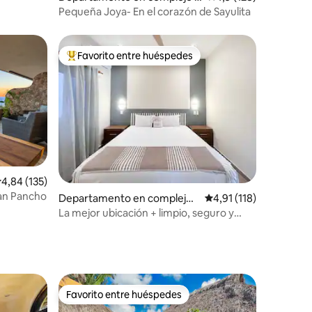
esidencial en Sayulita
Pequeña Joya- En el corazón de Sayulita
Favorito entre huéspedes
Favorito entre los huéspedes más destacados
iones
alificación promedio: 4,84 de 5. 135 evaluaciones
4,84 (135)
an Pancho
Departamento en complejo r
Calificación promedio:
4,91 (118)
esidencial en Sayulita
La mejor ubicación + limpio, seguro y
recién construido
Favorito entre huéspedes
Favorito entre huéspedes