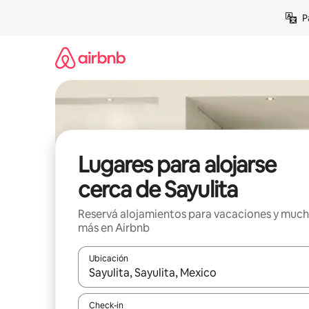
Ir
P
al
contenido
Lugares para alojarse
cerca de Sayulita
Reservá alojamientos para vacaciones y muc
más en Airbnb
Ubicación
Cuando los resultados estén disponibles, navegá c
Check-in