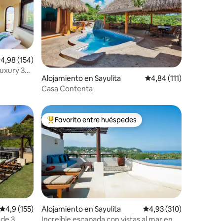
alificación promedio: 4,98 de 5. 154 evaluaciones
4,98 (154)
iones
Alojamiento en Sayulita
Calificación promedio:
4,84 (111)
Casa Contenta
Favorito entre huéspedes
Favorito entre los huéspedes más destacados
iones
Calificación promedio: 4,9 de 5. 155 evaluaciones
4,9 (155)
Alojamiento en Sayulita
Calificación promedio: 
4,93 (310)
a de 3
Increíble escapada con vistas al mar en