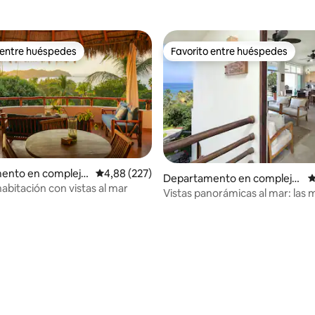
 entre huéspedes
Favorito entre huéspedes
 entre huéspedes
Favorito entre huéspedes
ento en complejo
Calificación promedio: 4,88 de 5. 227 evaluac
4,88 (227)
Departamento en complejo
C
l en Sayulita
abitación con vistas al mar
residencial en Sayulita
Vistas panorámicas al mar: las 
4,93 de 5. 161 evaluaciones
vistas a la piscina infinita