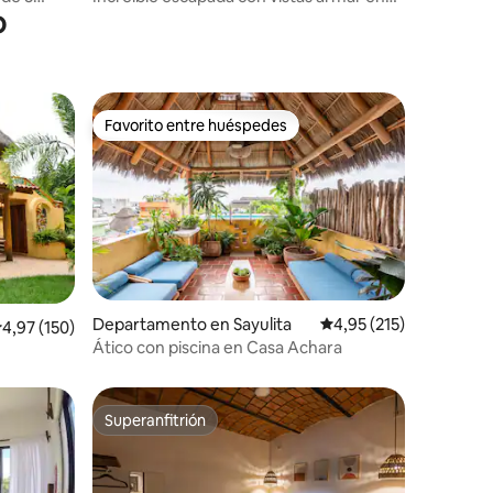
o
Sayulita
Favorito entre huéspedes
más destacados
Favorito entre huéspedes
Departamento en Sayulita
Calificación promedio: 
4,95 (215)
iones
alificación promedio: 4,97 de 5. 150 evaluaciones
4,97 (150)
Ático con piscina en Casa Achara
Superanfitrión
Superanfitrión