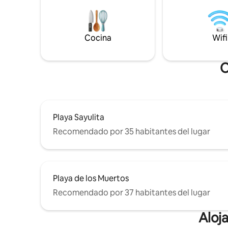
nativos. E
una gran escapada. La propiedad está
¡Es difíci
llena de espacios abiertos brillantes,
Sayulita e
paisajismo tropical y diseño que presta
obras en 
atención a los detalles, dando a esta casa
Cocina
Wifi
una sensación de lujo. *Todas las fiestas
están totalmente prohibidas.
O
Playa Sayulita
Recomendado por 35 habitantes del lugar
Playa de los Muertos
Recomendado por 37 habitantes del lugar
Aloj