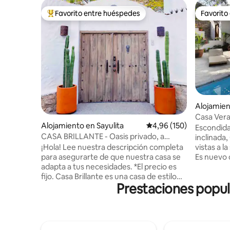
Favorito entre huéspedes
Favorito
Favorito entre los huéspedes más destacados
Favorito
Alojamien
Casa Vera
Alojamiento en Sayulita
Calificación promedio: 
4,96 (150)
lado nort
Escondida
CASA BRILLANTE - Oasis privado, a
inclinada,
manzana de la plaza
vistas a la
¡Hola! Lee nuestra descripción completa
Es nuevo 
para asegurarte de que nuestra casa se
elegante 
adapta a tus necesidades. *El precio es
principales sepa
fijo. Casa Brillante es una casa de estilo
Prestaciones popul
baño comp
español moderna y elegante ubicada a
acondicion
una manzana de la plaza. Una azotea con
de estar a
vistas al mar es perfecta para relajarse y
hermoso p
tomar el sol, mientras que el jardín del
salada ro
patio trasero y la piscina son ideales para