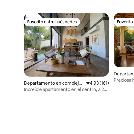
Favorito entre huéspedes
Favorito
Favorito entre huéspedes
Favorito
Departam
residencia
Preciosa h
Departamento en complejo
Calificación promedio: 
4,93 (161)
residencial en Sayulita
Increíble apartamento en el centro, a 2
manzanas de la playa