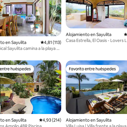
Alojamiento en Sayulita
C
Casa Estrella, El Oasis - Lovers Luxury 360
to en Sayulita
Calificación promedio: 4,81 de 5. 113 evaluac
4,81 (113)
4,87 de 5. 135 evaluaciones
views
cal Sayulita camina a la playa &
 entre huéspedes
Favorito entre huéspedes
 entre huéspedes
Favorito entre huéspedes
4,92 de 5. 107 evaluaciones
to en Sayulita
Calificación promedio: 4,93 de 5. 214 evaluac
4,93 (214)
Alojamiento en Sayulita
s Amplio 4BR Piscina
Villa Luisa | Villa frente a la play