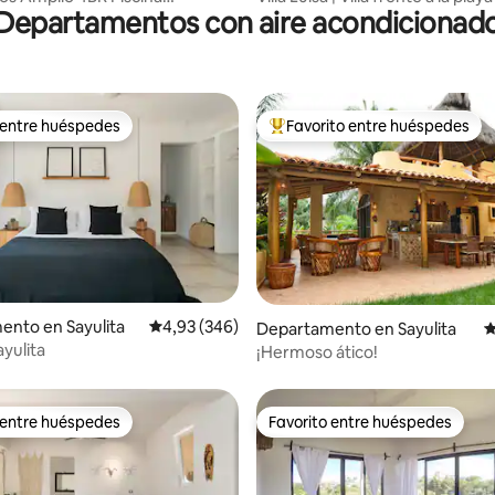
Departamentos con aire acondicionad
a Parrilla Cerca de la playa
dormitorios con piscina
 entre huéspedes
Favorito entre huéspedes
 entre huéspedes
Favorito entre los huéspedes 
4,86 de 5. 199 evaluaciones
nto en Sayulita
Calificación promedio: 4,93 de 5. 346 evaluac
4,93 (346)
Departamento en Sayulita
C
ayulita
¡Hermoso ático!
 entre huéspedes
Favorito entre huéspedes
 entre huéspedes
Favorito entre huéspedes