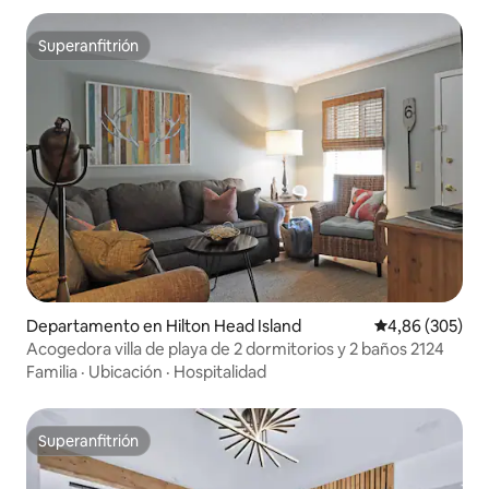
Superanfitrión
Superanfitrión
Departamento en Hilton Head Island
Calificación pr
4,86 (305)
Acogedora villa de playa de 2 dormitorios y 2 baños 2124
Familia
·
Ubicación
·
Hospitalidad
Superanfitrión
Superanfitrión