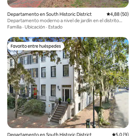
Departamento en South Historic District
Calificación p
4,88 (50)
Departamento moderno a nivel de jardín en el distrito
histórico
Familia
·
Ubicación
·
Estado
Favorito entre huéspedes
Favorito entre huéspedes
Departamento en South Historic District
Calificació
5,0 (9)