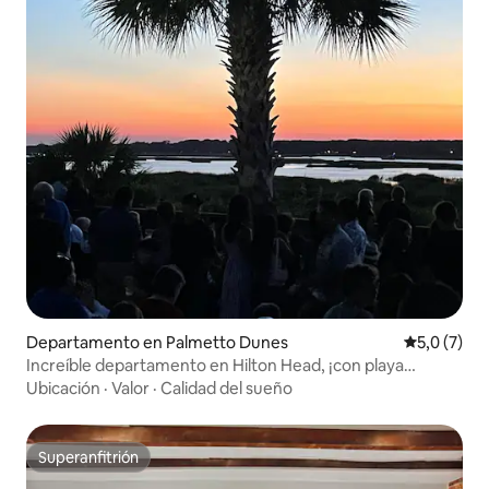
Departamento en Palmetto Dunes
Calificació
5,0 (7)
Increíble departamento en Hilton Head, ¡con playa
privada!
Ubicación
·
Valor
·
Calidad del sueño
Superanfitrión
Superanfitrión