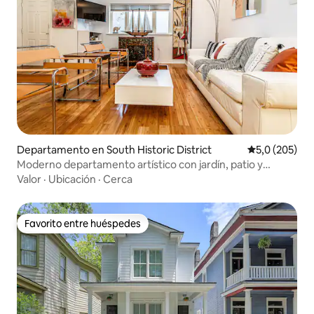
Departamento en South Historic District
Calificación 
5,0 (205)
Moderno departamento artístico con jardín, patio y
estacionamiento.
Valor
·
Ubicación
·
Cerca
Favorito entre huéspedes
Favorito entre huéspedes