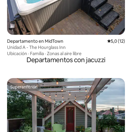
Departamento en MidTown
Calificación
5,0 (12)
Unidad A - The Hourglass Inn
Ubicación
·
Familia
·
Zonas al aire libre
Departamentos con jacuzzi
Superanfitrión
Superanfitrión