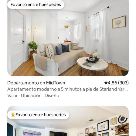
Favorito entre huéspedes
Favorito entre huéspedes
Departamento en MidTown
Calificación pr
4,86 (303)
Apartamento moderno a 5 minutos a pie de Starland Yard,
wifi rápido
Valor
·
Ubicación
·
Diseño
Favorito entre huéspedes
Favorito entre los huéspedes más destacados