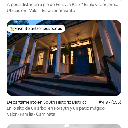
A poca distancia a pie de Forsyth Park * Estilo victoriano
restaurado * Se admiten perros
Ubicación
·
Valor
·
Estacionamiento
Favorito entre huéspedes
Favorito entre los huéspedes más destacados
Departamento en South Historic District
Calificación pr
4,97 (555)
En lo alto de un árbol en Forsyth y un patio mágico
Valor
·
Familia
·
Caminata