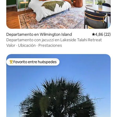
Departamento en Wilmington Island
Calificación p
4,86 (22)
Departamento con jacuzzi en Lakeside Talahi Retreat
Valor
·
Ubicación
·
Prestaciones
Favorito entre huéspedes
Favorito entre los huéspedes más destacados