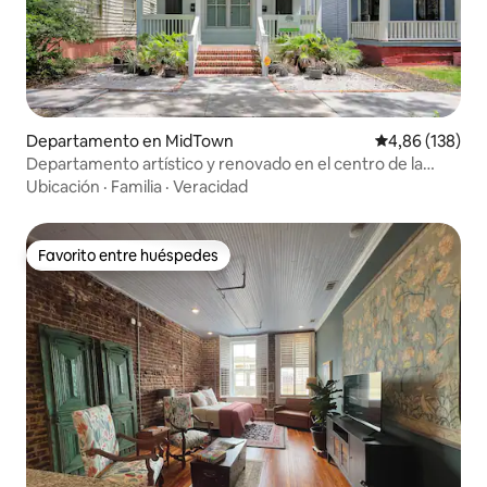
Departamento en MidTown
Calificación pr
4,86 (138)
Departamento artístico y renovado en el centro de la
ciudad, apto para perros
Ubicación
·
Familia
·
Veracidad
Favorito entre huéspedes
Favorito entre huéspedes