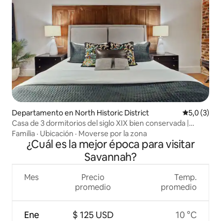
Departamento en North Historic District
Calificació
5,0 (3)
Casa de 3 dormitorios del siglo XIX bien conservada |
Centro de Savannah
Familia
·
Ubicación
·
Moverse por la zona
¿Cuál es la mejor época para visitar
Savannah?
Mes
Precio
Temp.
promedio
promedio
Ene
$ 125 USD
10 °C