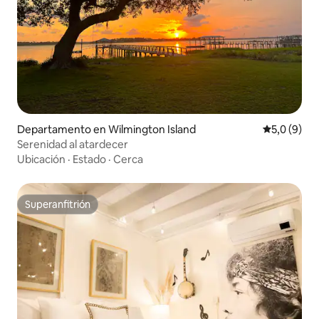
Departamento en Wilmington Island
Calificació
5,0 (9)
Serenidad al atardecer
Ubicación
·
Estado
·
Cerca
Superanfitrión
Superanfitrión