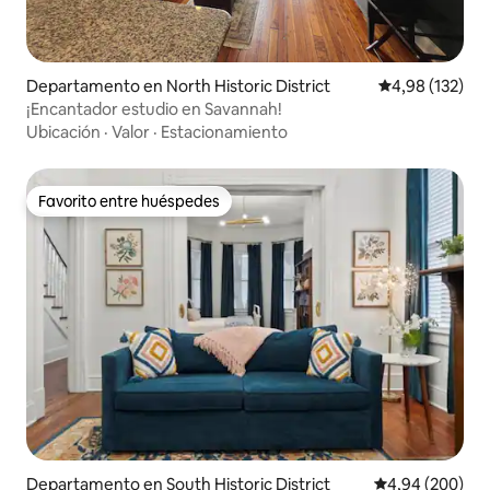
Departamento en North Historic District
Calificación p
4,98 (132)
¡Encantador estudio en Savannah!
Ubicación
·
Valor
·
Estacionamiento
Favorito entre huéspedes
Favorito entre huéspedes
Departamento en South Historic District
Calificación pr
4,94 (200)