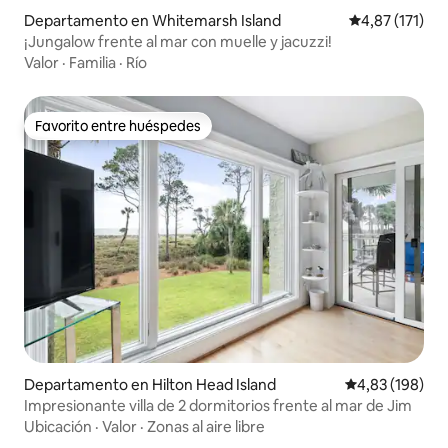
Departamento en Whitemarsh Island
Calificación p
4,87 (171)
¡Jungalow frente al mar con muelle y jacuzzi!
Valor
·
Familia
·
Río
Favorito entre huéspedes
Favorito entre huéspedes
Departamento en Hilton Head Island
Calificación pr
4,83 (198)
Impresionante villa de 2 dormitorios frente al mar de Jim
Ubicación
·
Valor
·
Zonas al aire libre