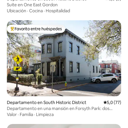
Suite en One East Gordon
Ubicación
·
Cocina
·
Hospitalidad
Favorito entre huéspedes
Favorito entre los huéspedes más destacados
Departamento en South Historic District
Calificación
5,0 (77)
Departamento en una mansión en Forsyth Park: dos
camas king
Valor
·
Familia
·
Limpieza