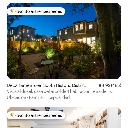
Favorito entre huéspedes
Favorito entre los huéspedes más destacados
Departamento en South Historic District
Calificación pr
4,92 (485)
Vista al dosel: casa del árbol de 1 habitación llena de luz
Ubicación
·
Familia
·
Hospitalidad
Favorito entre huéspedes
Favorito entre los huéspedes más destacados