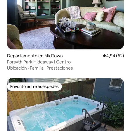
Departamento en MidTown
Calificación p
4,94 (62)
Forsyth Park Hideaway I Centro
Ubicación
·
Familia
·
Prestaciones
Favorito entre huéspedes
Favorito entre huéspedes