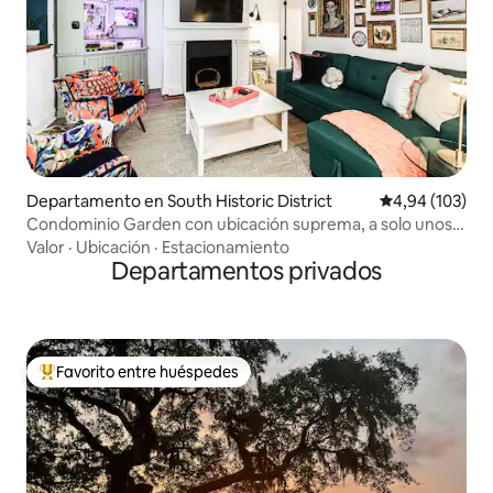
Departamento en South Historic District
Calificación pr
4,94 (103)
Condominio Garden con ubicación suprema, a solo unos
pasos de Forsyth
Valor
·
Ubicación
·
Estacionamiento
Departamentos privados
Favorito entre huéspedes
Favorito entre los huéspedes más destacados