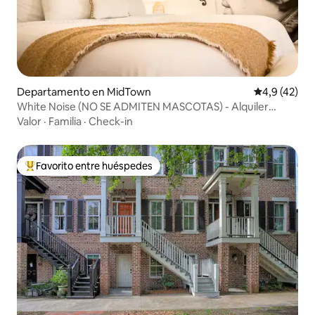
Departamento en MidTown
Calificación
4,9 (42)
White Noise (NO SE ADMITEN MASCOTAS) - Alquiler
gratuito de bicicletas
Valor
·
Familia
·
Check-in
Favorito entre huéspedes
Favorito entre los huéspedes más destacados