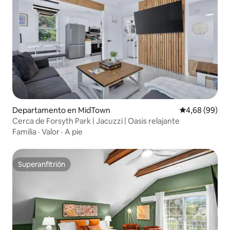
Departamento en MidTown
Calificación p
4,68 (99)
Cerca de Forsyth Park | Jacuzzi | Oasis relajante
Familia
·
Valor
·
A pie
Superanfitrión
Superanfitrión