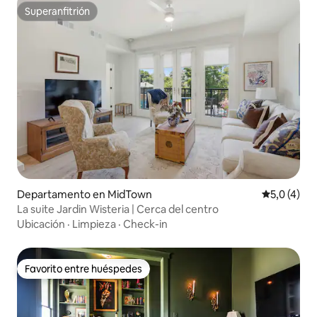
Superanfitrión
Superanfitrión
Departamento en MidTown
Calificació
5,0 (4)
La suite Jardin Wisteria | Cerca del centro
Ubicación
·
Limpieza
·
Check-in
Favorito entre huéspedes
Favorito entre huéspedes