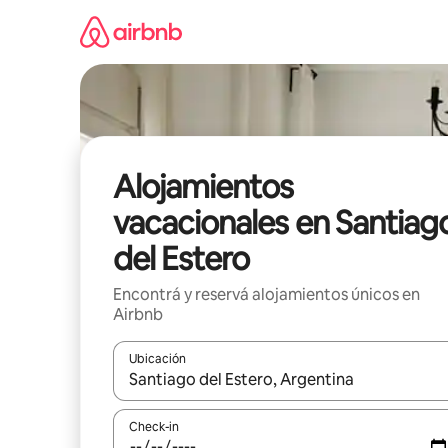
Ir
al
contenido
Alojamientos
vacacionales en Santiag
del Estero
Encontrá y reservá alojamientos únicos en
Airbnb
Ubicación
Cuando los resultados estén disponibles, navegá c
Check-in