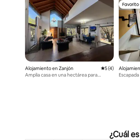
Favorito
Favorito
Alojamiento en Zanjón
Calificación prome
5 (4)
Alojamien
Santiago 
Amplia casa en una hectárea para
Escapada 
familias
¿Cuál es