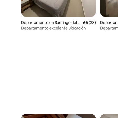
Departamento en Santiago del E
Calificación promed
5 (28)
Departam
stero
del Ester
Departamento excelente ubicación
Departame
ubicado