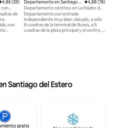
Calificación promedio: 4,86 de 5. 29 evaluaciones
4,86 (29)
Departamento en Santiago d
Calificación promedio:
4,88 (78)
abierto l
el Estero
Departam
 con
Departamento céntrico en La Madre de
por escal
Ciudades
uadras de
Departamento con entrada
ro.
independiente muy bien ubicado, a sólo
ida, con
8 cuadras de la terminal de Buses, a 5
nte
cuadras de la plaza principal y el centro, y
Baño
a 2 cuadras de la avenida principal por
 otro de
donde circulan la mayoría de las líneas de
r. Cocina
colectivo. Cuenta con todos los servicios
iones
ín trasero
y comodidades. Nosotros nos
r. Smart
encontramos en la planta baja para
a, Gas
responder por cualquier necesidad o
 100
urgencia. Estaremos muy felices de
 de
recibirlos en nuestro hogar. Los
s.
esperamos!
en Santiago del Estero
amiento gratis