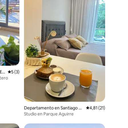
iones
Es
Calificación promedio: 5 de 5. 3 evaluaciones
5 (3)
stero
Departamento en Santiago de
Calificación promedio
4,81 (21)
l Estero
Studio en Parque Aguirre