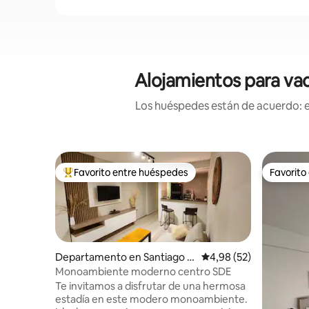
Alojamientos para vac
Los huéspedes están de acuerdo: es
Favorito entre huéspedes
Favorito
Favorito entre los huéspedes más destacados
Favorito
Departamento en Santiago d
Calificación promedio:
4,98 (52)
el Estero
Monoambiente moderno centro SDE
Te invitamos a disfrutar de una hermosa
estadía en este modero monoambiente.