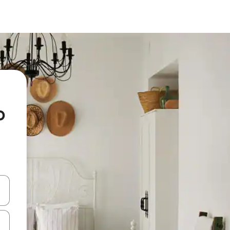
o
on las teclas de flecha hacia arriba y hacia abajo o explorá deslizando