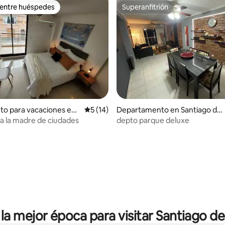
 entre huéspedes
Superanfitrión
 entre huéspedes
Superanfitrión
dio: 5 de 5. 4 evaluaciones
to para vacaciones en
Calificación promedio: 5 de 5. 14 evaluac
5 (14)
Departamento en Santiago del
del Estero
Estero
a la madre de ciudades
depto parque deluxe
 la mejor época para visitar Santiago de