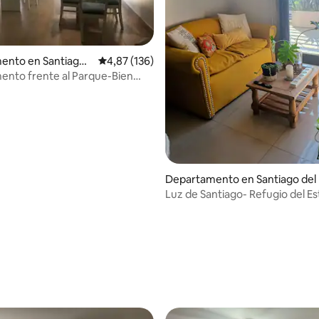
io: 5 de 5. 28 evaluaciones
ento en Santiago
Calificación promedio: 4,87 de 5. 136 evaluac
4,87 (136)
o
nto frente al Parque-Bien
Departamento en Santiago del 
tero
Luz de Santiago- Refugio del E