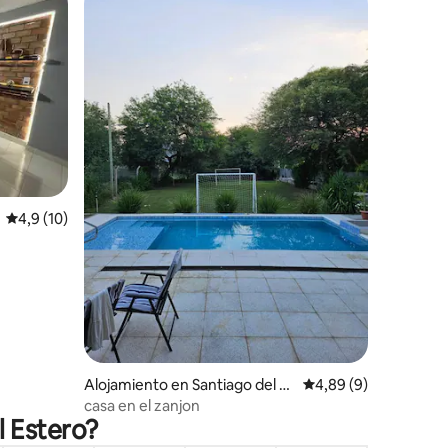
iones
Calificación promedio: 4,9 de 5. 10 evaluaciones
4,9 (10)
Alojamiento en Santiago del Es
Calificación promedio
4,89 (9)
tero
casa en el zanjon
l Estero?