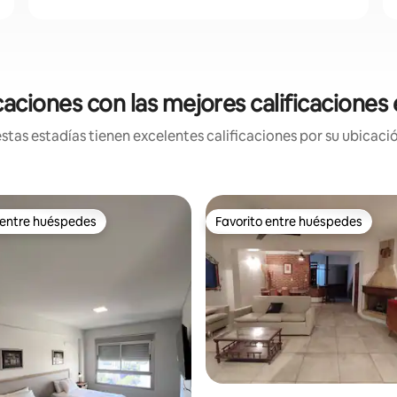
aciones con las mejores calificaciones 
tas estadías tienen excelentes calificaciones por su ubicació
 entre huéspedes
Favorito entre huéspedes
 entre huéspedes
Favorito entre huéspedes
 4,98 de 5. 52 evaluaciones