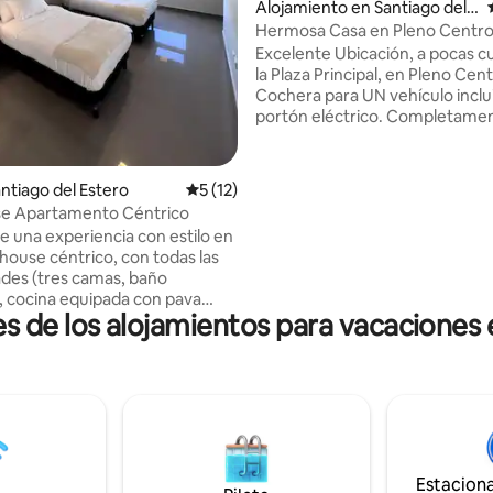
Alojamiento en Santiago del E
stero
Hermosa Casa en Pleno Centro
Cochera
Excelente Ubicación, a pocas c
la Plaza Principal, en Pleno Cent
Cochera para UN vehículo inclu
portón eléctrico. Completame
Amoblada. Dos Habitaciones, 
principal con ducha Escocesa, y
servicio. Amplio Living Comedo
antiago del Estero
Calificación promedio: 5 de 5. 12 evaluac
5 (12)
completamente equipada. Jard
e Apartamento Céntrico
con Asador. Lavarropas y tende
de una experiencia con estilo en
tv. Servicios incluidos (Luz, Agu
house céntrico, con todas las
Natural e Internet Fibra Óptica
des (tres camas, baño
Megas. Ropa de Cama y Juego
 cocina equipada con pava
Toallas. Ambientes Climatizado
s de los alojamientos para vacaciones 
 tostadora, vajilla completa para
ala de estar, terraza con
 vistas a la ciudad ya que se
en un décimo piso). Se
 en pleno centro de la ciudad,
ares, cafeterías y
ing de pago,
 hs, en frente del alojamiento.
Estacion
io y apartamento son nuevos.