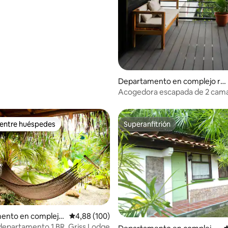
Departamento en complejo re
sidencial en Santa Teresa
Acogedora escapada de 2 cama
de Santa Teresa con estaciona
 entre huéspedes
Superanfitrión
 entre huéspedes
Superanfitrión
 4,85 de 5. 33 evaluaciones
ento en complejo
Calificación promedio: 4,88 de 5. 100 evaluac
4,88 (100)
al en Santa Teresa
departamento 1 BR, Griss Lodge