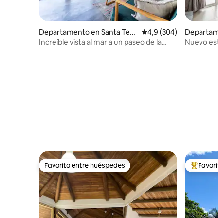
Departamento en Santa Tere
Calificación promedio:
4,9 (304)
Departam
sa
esa
Increíble vista al mar a un paseo de la
Nuevo estu
playa *1
pie de la 
Favorito entre huéspedes
Favor
Favorito entre huéspedes
Favorito