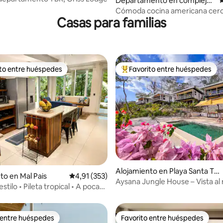
Departamento en complejo
C
residencial en Montezuma
Cómoda cocina americana cerc
Casas para familias
playa (habitación 12)
ito entre huéspedes
Favorito entre huéspedes
 entre los huéspedes más destacados
Favorito entre los huéspedes 
4,89 de 5. 186 evaluaciones
Alojamiento en Playa Santa Te
to en Mal Pais
Calificación promedio: 4,91 de 5. 353 evaluac
4,91 (353)
resa
Aysana Jungle House – Vista al 
stilo • Pileta tropical • A poca
minutos a pie
a pie de la playa
 entre huéspedes
Favorito entre huéspedes
 entre huéspedes
Favorito entre huéspedes