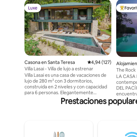
Luxe
Favor
Luxe
Favorito
Casona en Santa Teresa
Calificación promedio: 
4,94 (127)
Alojamie
Villa Lasai - Villa de lujo a estrenar
The Rock 
Villa Lasai es una casa de vacaciones de
infinita p
LA CASA D
lujo de 280 m² con 3 dormitorios,
contempo
construida en 2 niveles y con capacidad
DEL PACÍF
para 6 personas. Elegantemente
encuentra
construida con una gran mezcla de
Prestaciones populare
en la lade
arquitectura tropical, diseñada con
proporcio
materiales como hormigón pulido
PRIVADO 
expuesto y piedra natural a medida que
escapada 
las áreas interiores y exteriores se
elementos
combinan. Frente al mar y la selva,
pocos pas
disfruta de las vistas desde la piscina de
casa cuen