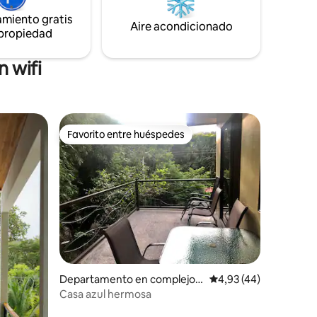
.
belleza de Santa Teresa en Milla La María!
amiento gratis
s o grupos
Aire acondicionado
 propiedad
 wifi
Favorito entre huéspedes
Favorito entre huéspedes
iones
Departamento en complejo r
Calificación promedio:
4,93 (44)
esidencial en Cobano
Casa azul hermosa