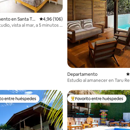
 4,9 de 5. 304 evaluaciones
ento en Santa Ter
Calificación promedio: 4,96 de 5. 106 evaluac
4,96 (106)
dio, vista al mar, a 5 minutos a
playa
Departamento
C
Estudio al amanecer en Taru Re
*Vistas al mar *
ito entre huéspedes
Favorito entre huéspedes
 entre los huéspedes más destacados
Favorito entre los huéspedes 