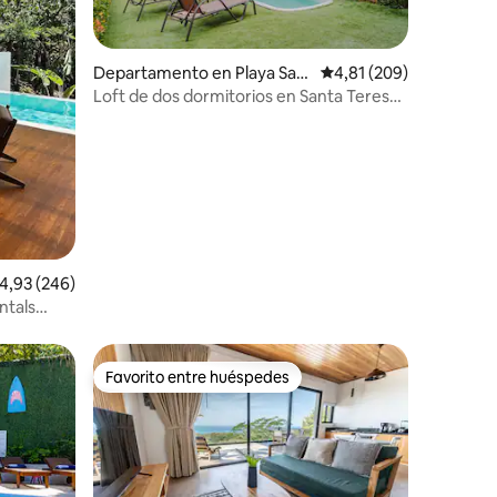
iones
Departamento en Playa San
Calificación promedio: 
4,81 (209)
ta Teresa
Loft de dos dormitorios en Santa Teresa.
¡Excelente ubicación!
alificación promedio: 4,93 de 5. 246 evaluaciones
4,93 (246)
ntals
Favorito entre huéspedes
más destacados
Favorito entre huéspedes