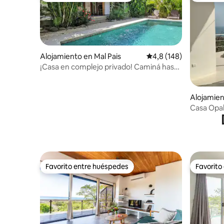
Alojamiento en Mal Pais
Calificación promedio:
4,8 (148)
¡Casa en complejo privado! Caminá hasta
la playa. Aire acondicionado y wifi
Alojamien
Casa Opale
Favorito entre huéspedes
Favorito
Favorito entre huéspedes
Favorito