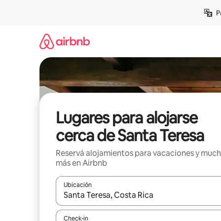
Ir
P
al
contenido
Lugares para alojarse
cerca de Santa Teresa
Reservá alojamientos para vacaciones y muc
más en Airbnb
Ubicación
Cuando los resultados estén disponibles, navegá c
Check-in