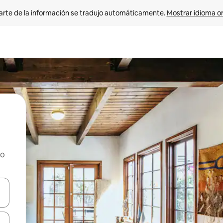
arte de la información se tradujo automáticamente. 
Mostrar idioma or
ho
on las teclas de flecha hacia arriba y hacia abajo o explorá deslizando