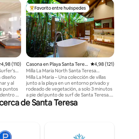
Casona e
Favorito entre huéspedes
Favorit
Favorito entre los huéspedes más destacados
Favorit
Casa con 
Cobano
Villa con 
al atarde
parejas, 
dormitori
equipada Situada en las alturas de San
Teresa, 1
principal,
ciudad, p
alificación promedio: 4,98 de 5. 110 evaluaciones
4,98 (110)
Casona en Playa Santa Teres
Calificación promedio:
4,98 (121)
iones
numeroso
a
urfer's
Milla La María North Santa Teresa
maravill
Beachside Villa
 diseño
Milla La María – Una colección de villas
privado y
ar y al
junto a la playa en un entorno privado y
va a enc
os puntos
rodeado de vegetación, a solo 3 minutos
4x4 o AT
a pie del punto de surf de Santa Teresa.
 cerca de Santa Teresa
A-mar, en
Disfruta de WiFi rápido, AC, limpieza,
o encima
cocinas totalmente equipadas, piscina de
canso de
agua salada, ropa de cama y baño de
ad, La
primera calidad, y productos de tocador
orgánicos y artesanales. Extras incluyen
no de los
servicio de niñera, chef privado, compras
n la
de supermercado y concierge ¡Vive la