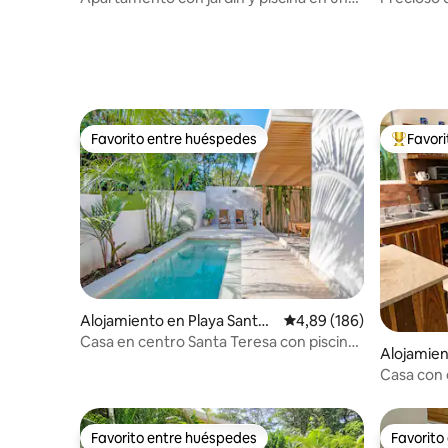
ubicación privilegiada
Favorito entre huéspedes
Favor
Favorito entre huéspedes
Favorito
Alojamiento en Playa Santa
Calificación promedio: 
4,89 (186)
Teresa
Casa en centro Santa Teresa con piscina
Alojamien
privada
Casa con e
distancia 
Favorito entre huéspedes
Favorito
Favorito entre huéspedes
Favorito