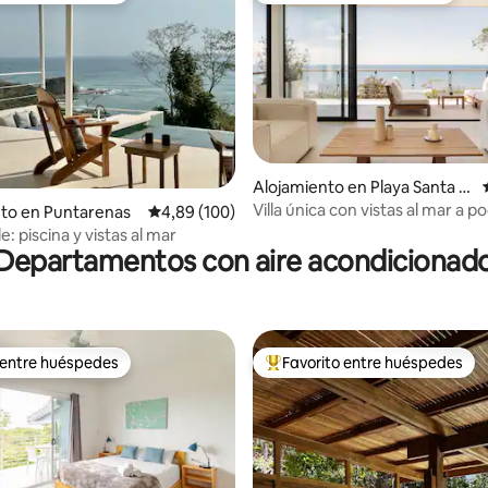
 4,8 de 5. 148 evaluaciones
Alojamiento en Playa Santa T
eresa
Villa única con vistas al mar a 
to en Puntarenas
Calificación promedio: 4,89 de 5. 100 evaluac
4,89 (100)
de la playa
: piscina y vistas al mar
Departamentos con aire acondicionad
 entre huéspedes
Favorito entre huéspedes
 entre huéspedes
Favorito entre los huéspedes 