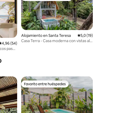
Alojamiento en Santa Teresa
Calificación promedi
5,0 (19)
Casa Terra - Casa moderna con vistas al
Calificación promedio: 4,96 de 5. 54 evaluaciones
4,96 (54)
mar
pocos pasos
iones
o
Favorito entre huéspedes
más destacados
Favorito entre huéspedes