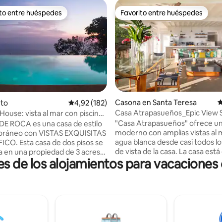
ito entre huéspedes
Favorito entre huéspedes
 entre los huéspedes más destacados
Favorito entre huéspedes
4,94 de 5. 127 evaluaciones
Casona en Santa Teresa
C
nto
Calificación promedio: 4,92 de 5. 182 evaluac
4,92 (182)
Casa Atrapasueños_Epic View S
House: vista al mar con piscina
Paradise
rivada
"Casa Atrapasueños" ofrece un
E ROCA es una casa de estilo
moderno con amplias vistas al m
ráneo con VISTAS EXQUISITAS
agua blanca desde casi todos l
ICO. Esta casa de dos pisos se
de vista de la casa. La casa está dentro de
 en una propiedad de 3 acres
s de los alojamientos para vacaciones
la comunidad cerrada de mar-
ra rodeada por la selva que
el centro de Santa Teresa, just
na un telón de fondo muy
de la playa más bonita y el des
y TRANQUILO para su
surf más consistente de la ciud
tropical. Con hermosos
Lora. Disfruta de impresionantes puestas
 de diseño interior/exterior y a
de sol todas las noches desde u
os de la PISCINA INFINITA, la
balcones o mientras te relajas e
ta con una amplia cocina,