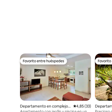
Favorito entre huéspedes
Favorito
Favorito entre huéspedes
Favorito
Departamento en complejo r
Calificación promedio:
4,85 (33)
Departam
esidencial en Santa Teresa
residenci
Apartamento con jardín y piscina en una
Precioso 