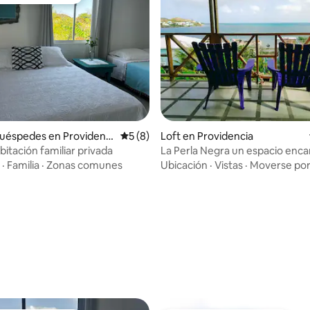
 entre huéspedes
 4,86 de 5. 14 evaluaciones
uéspedes en Providenci
Calificación promedio: 5 de 5. 8 evaluac
5 (8)
Loft en Providencia
a Catalina Islands
itación familiar privada
La Perla Negra un espacio enc
·
Familia
·
Zonas comunes
Ubicación
·
Vistas
·
Moverse por