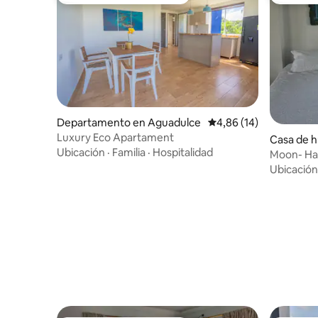
Favorito entre huéspedes
Favorito
Departamento en Aguadulce
Calificación promedio:
4,86 (14)
Luxury Eco Apartament
Casa de h
Ubicación
·
Familia
·
Hospitalidad
a and Sant
Moon- Hab
Ubicación