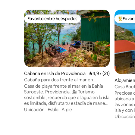
Favorito entre huéspedes
Favor
Favorito entre huéspedes
Favorito
Cabaña en Isla de Providencia
Calificación promedio:
4,97 (31)
Cabaña para dos frente al mar en
Alojamien
Povidencia
Casa de playa frente al mar en la Bahía
Santa Cata
Casa Bout
Suroeste, Providencia. 🏝️ Turismo
Preciosa 
sostenible, recuerda que el agua en la isla
ubicada a
es limitada, disfruta tu estadía de manera
las zonas 
consciente. ✨ A pasos del mar ✨ Cama
Ubicación
·
Estilo
·
A pie
isla y con 
Queen cómoda y fresca ✨ Terraza con 2
Cuenta co
Ubicación
sillas asoleadoras, banca y mesa ✨ Baño
una amplia
privado ✨ Ducha externa en medio de la
dos habit
naturaleza 🌿🚿 ✨ Cocina equipada ✨
terraza c