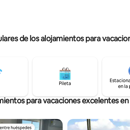
y los arrecifes en el segundo
atmosphere, this space invites 
e gusta el mar y la tranquilidad,
slow down and feel the good isl
 lugar para ti. La carretera para
Come and experience authentic
as zonas de la isla esta a 50
living in a place made with love,
surrounded by nature and the 
ares de los alojamientos para vacacion
Estacion
Pileta
en la
mientos para vacaciones excelentes en I
 entre huéspedes