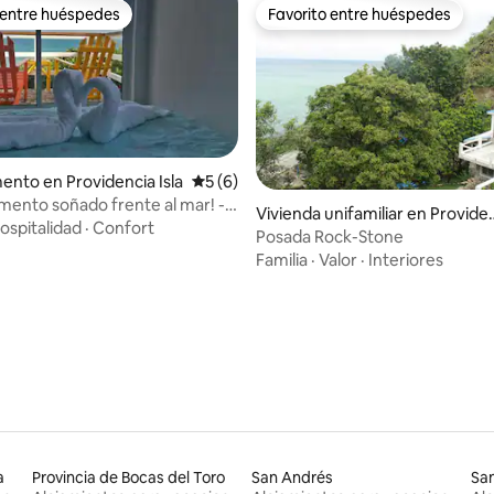
 entre huéspedes
Favorito entre huéspedes
 entre huéspedes
Favorito entre huéspedes
nto en Providencia Isla
Calificación promedio: 5 de 5. 6 evaluac
5 (6)
mento soñado frente al mar! -
Vivienda unifamiliar en Provide
ospitalidad
·
Confort
cia
Posada Rock-Stone
: 4,89 de 5. 9 evaluaciones
Familia
·
Valor
·
Interiores
a
Provincia de Bocas del Toro
San Andrés
Sa