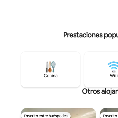
Aire acondicionado & ventilador ✨ Wifi
amanecer 
de alta velocidad ✨ Acceso a zonas
piso. Si t
comunes 📩 Escríbenos para reservar tu
este es el
estadía en el paraíso
visitar otr
metros.
Prestaciones popul
Cocina
Wifi
Otros aloja
Favorito entre huéspedes
Favorito