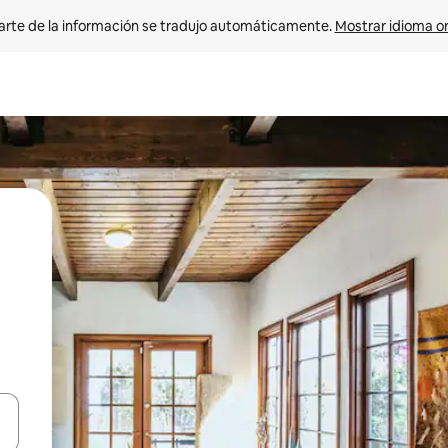
arte de la información se tradujo automáticamente. 
Mostrar idioma or
on las teclas de flecha hacia arriba y hacia abajo o explorá deslizando