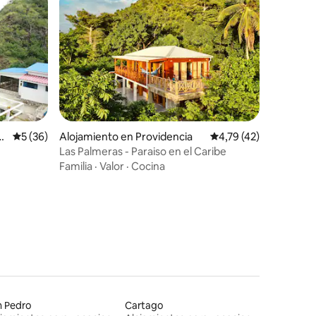
iones
n
Calificación promedio: 5 de 5. 36 evaluaciones
5 (36)
Alojamiento en Providencia
Calificación promedio
4,79 (42)
Las Palmeras - Paraiso en el Caribe
Familia
·
Valor
·
Cocina
n Pedro
Cartago