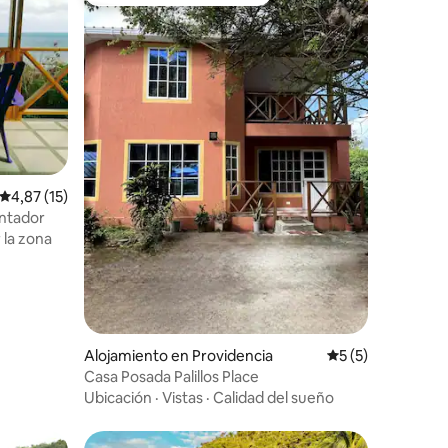
Favorito entre huéspedes
iones
Calificación promedio: 4,87 de 5. 15 evaluaciones
4,87 (15)
antador
 la zona
Alojamiento en Providencia
Calificación prom
5 (5)
Casa Posada Palillos Place
Ubicación
·
Vistas
·
Calidad del sueño