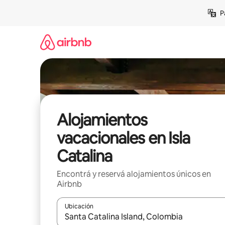
Ir
P
al
contenido
Alojamientos
vacacionales en Isla
Catalina
Encontrá y reservá alojamientos únicos en
Airbnb
Ubicación
Cuando los resultados estén disponibles, navegá c