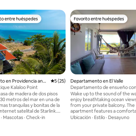
ito entre huéspedes
Favorito entre huéspedes
 entre los huéspedes más destacados
Favorito entre huéspedes
 4,97 de 5. 31 evaluaciones
to en Providencia and
Calificación promedio: 5 de 5. 25 evaluac
5 (25)
Departamento en El Valle
lina Islands
ique Kalaloo Point
Departamento de ensueño co
amanecer
casa de madera de dos pisos
Wake up to the sound of the w
 30 metros del mar en una de
enjoy breathtaking ocean views
mas tranquilas y bonitas de la
from your private balcony. The
internet satelital de Starlink.
apartment features a comfort
n moderna cocina abierta a
bedroom with a private bathroo
·
Mascotas
·
Check-in
Ubicación
·
Estilo
·
Desayuno
 terraza en el primer piso, y
equipped kitchen, and a chill o
aciones que comparten una
perfect for enjoying the sea br
on vistas espectaculares del
wood textures, and a laid-back