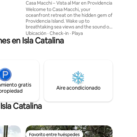
Casa Macchi – Vista al Mar en Providencia
you to
Welcome to Casa Macchi, your
and vibes.
oceanfront retreat on the hidden gem of
 island
Providencia Island. Wake up to
breathtaking sea views and the sound of
sea.
waves at your door. This cozy
Ubicación
·
Check-in
·
Playa
es en Isla Catalina
guesthouse offers 2 bedrooms + loft, full
kitchen, AC & fans, and a balcony with
hammocks to enjoy magical sunrises.
Perfect for couples, families, and groups
seeking comfort, charm, and adventure.
✨ Follow us on IG: casa.macchi
amiento gratis
Aire acondicionado
 propiedad
sla Catalina
Favorito entre huéspedes