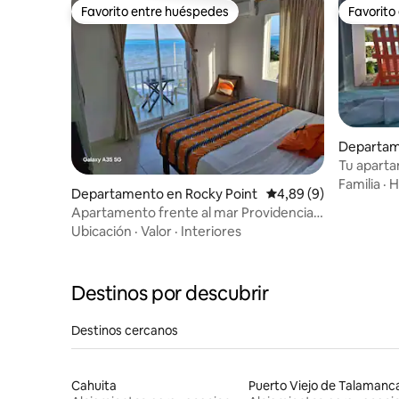
Favorito entre huéspedes
Favorito
Favorito entre huéspedes
Favorito
Departame
Tu aparta
A1
Familia
·
H
Departamento en Rocky Point
Calificación promedio
4,89 (9)
Apartamento frente al mar Providencia
isla 305
Ubicación
·
Valor
·
Interiores
Destinos por descubrir
Destinos cercanos
Cahuita
Puerto Viejo de Talamanc