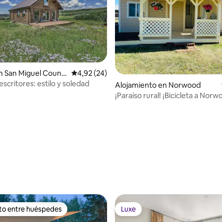
n San Miguel Count
Calificación promedio: 4,92 de 5. 24 evaluac
4,92 (24)
escritores: estilo y soledad
o: 5,0 de 5. 6 evaluaciones
Alojamiento en Norwood
¡Paraíso rural! ¡Bicicleta a Norw
autobús a Telluride!
ito entre huéspedes
Luxe
 entre los huéspedes más destacados
Luxe