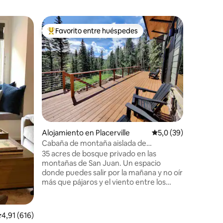
Cabaña e
Favorito entre huéspedes
Favor
Favorito entre los huéspedes más destacados
Favorit
Retiro en
Nuestra c
encanto r
comodida
Usamos p
ecológico
única, po
ventajas 
vivir ave
iones
compras, 
Alojamiento en Placerville
Calificación promedi
5,0 (39)
de la sol
ambiente hogare
Cabaña de montaña aislada de
aguas ter
14 hectáreas cerca de Telluride y Ouray
35 acres de bosque privado en las
de los re
montañas de San Juan. Un espacio
la terraz
donde puedes salir por la mañana y no oír
senderos 
más que pájaros y el viento entre los
senderism
álamos temblones. Este alojamiento
montaña
Mountain Modern se encuentra justo
entre Telluride (35 min) y Ouray (30 min),
alificación promedio: 4,91 de 5. 616 evaluaciones
4,91 (616)
lo que te ofrece un punto de partida ideal