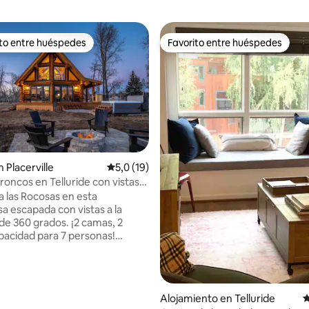
ito entre huéspedes
Favorito entre huéspedes
 entre los huéspedes más destacados
Favorito entre huéspedes
 Placerville
Calificación promedio: 5,0 de 5. 19 evaluac
5,0 (19)
roncos en Telluride con vistas
o: 5,0 de 5. 4 evaluaciones
la montaña!
a las Rocosas en esta
a escapada con vistas a la
e 360 grados. ¡2 camas, 2
pacidad para 7 personas!
 solo 20 minutos del centro de
y Mountain Village. La bañera de
e, el pozo para el fuego y la
vapor son solo algunas de las
Alojamiento en Telluride
C
ticas tranquilas de esta casa