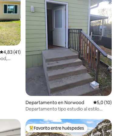
iones
Calificación promedio: 4,83 de 5. 41 evaluaciones
4,83 (41)
ood,
Departamento en Norwood
Calificación promedi
5,0 (10)
Departamento tipo estudio al estilo
vaquero.
Favorito entre huéspedes
Favorito entre los huéspedes más destacados