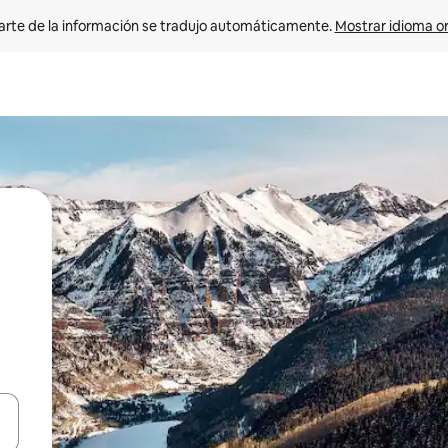
arte de la información se tradujo automáticamente. 
Mostrar idioma or
on las teclas de flecha hacia arriba y hacia abajo o explorá deslizando