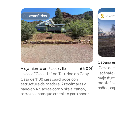
Superanfitrión
Favor
Superanfitrión
Favorito
Cabaña en
¡Casa de t
Alojamiento en Placerville
Calificación promedi
5,0 (4)
épicas a 
Escápate 
La casa “Close-In” de Telluride en Canyon
majestuos
Country.
Casa de 1100 pies cuadrados con
montaña d
estructura de madera, 2 recámaras y 1
baños, ca
baño en 4.5 acres con: Vista al cañón,
Ubicado a
terraza, estanque cristalino para nadar y
Telluride 
río al otro lado de la calle con playa, balsa,
hidromasaj
canoa, truchas y nutrias. A 12.5 millas del
sauna de 
centro de Telluride; está “cerca” y es
caracterís
maravilloso. El hogar está en la parada del