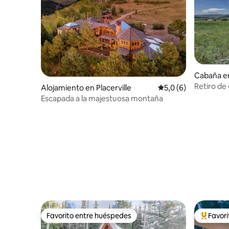
Cabaña e
y
Retiro de 
Alojamiento en Placerville
Calificación promedi
5,0 (6)
Escapada a la majestuosa montaña
Favorito entre huéspedes
Favor
Favorito entre huéspedes
Favorito