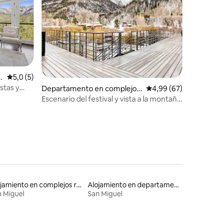
i
Calificación promedio: 5,0 de 5. 5 evaluaciones
5,0 (5)
stas y
iones
Departamento en complejo r
Calificación promedio:
4,99 (67)
esidencial en Telluride
Escenario del festival y vista a la montaña
| Jacuzzi | Estacionamiento
Alojamiento en complejos residenciales
Alojamiento en departamentos
 Miguel
San Miguel