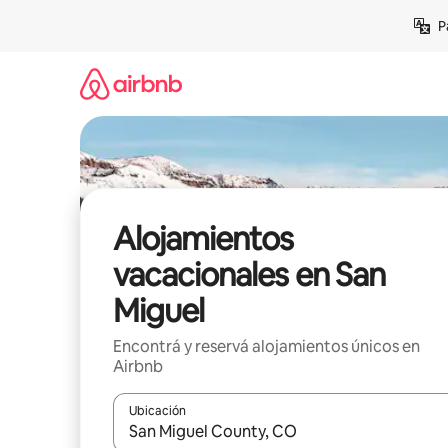
Ir
P
al
contenido
Alojamientos
vacacionales en San
Miguel
Encontrá y reservá alojamientos únicos en
Airbnb
Ubicación
Cuando los resultados estén disponibles, navegá c