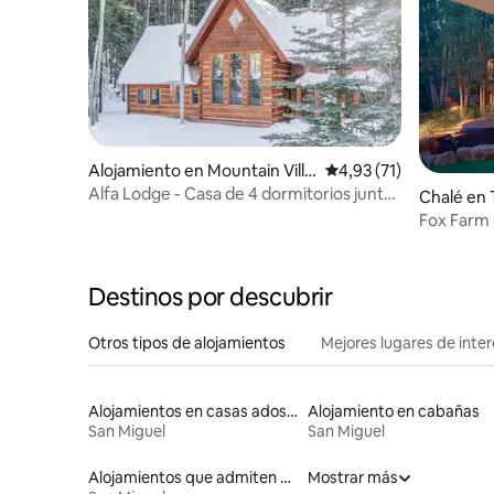
Alojamiento en Mountain Villa
Calificación promedio:
4,93 (71)
ge
Alfa Lodge - Casa de 4 dormitorios junto
Chalé en 
a las pistas - Jacuzzi
Fox Farm
Destinos por descubrir
Otros tipos de alojamientos
Mejores lugares de inte
Alojamientos en casas adosadas
Alojamiento en cabañas
San Miguel
San Miguel
Alojamientos que admiten mascotas
Mostrar más