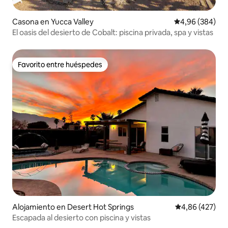
Casona en Yucca Valley
Calificación pr
4,96 (384)
El oasis del desierto de Cobalt: piscina privada, spa y vistas
Favorito entre huéspedes
Favorito entre huéspedes
Alojamiento en Desert Hot Springs
Calificación pr
4,86 (427)
Escapada al desierto con piscina y vistas