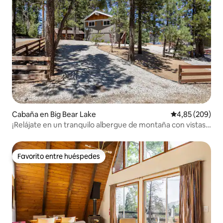
Cabaña en Big Bear Lake
Calificación pr
4,85 (209)
¡Relájate en un tranquilo albergue de montaña con vistas
al lago!
Favorito entre huéspedes
Favorito entre huéspedes