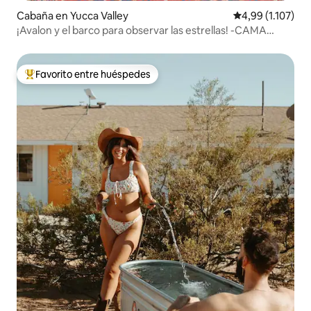
Cabaña en Yucca Valley
Calificación pro
4,99 (1.107)
¡Avalon y el barco para observar las estrellas! -CAMA
KING-
Favorito entre huéspedes
Favorito entre los huéspedes más destacados