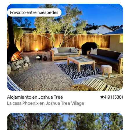
Favorito entre huéspedes
Favorito entre huéspedes
Alojamiento en Joshua Tree
Calificación p
4,91 (530)
La casa Phoenix en Joshua Tree Village