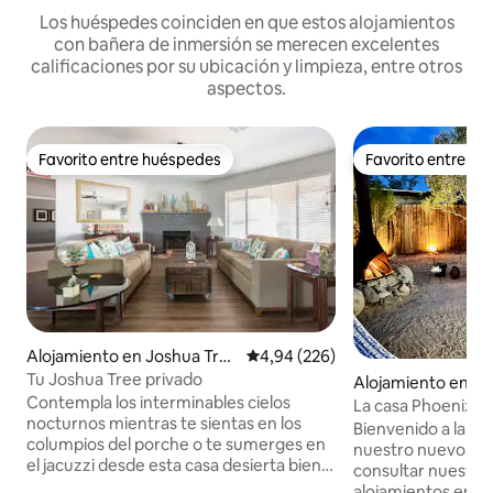
Los huéspedes coinciden en que estos alojamientos
con bañera de inmersión se merecen excelentes
calificaciones por su ubicación y limpieza, entre otros
aspectos.
Favorito entre huéspedes
Favorito entre h
Favorito entre huéspedes
Favorito entre h
Alojamiento en Joshua Tre
Calificación promedio: 4,94 de 5
4,94 (226)
e
Tu Joshua Tree privado
Alojamiento en Jo
Contempla los interminables cielos
La casa Phoenix en
nocturnos mientras te sientas en los
Bienvenido a la J
columpios del porche o te sumerges en
nuestro nuevo alo
el jacuzzi desde esta casa desierta bien
consultar nuestro
equipada. Decorada con estilo y
alojamientos en Lo