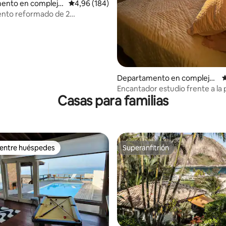
ento en complejo
Calificación promedio: 4,96 de 5. 184 evaluac
4,96 (184)
al en Leme
nto reformado de 2
s a pie de playa
Departamento en complejo
C
residencial en Flamengo
Encantador estudio frente a la 
Casas para familias
 entre huéspedes
Superanfitrión
 entre huéspedes
Superanfitrión