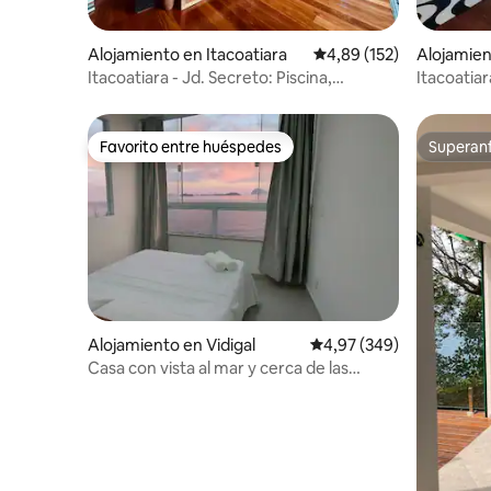
Alojamiento en Itacoatiara
Calificación promedio: 
4,89 (152)
Alojamien
Itacoatiara - Jd. Secreto: Piscina,
Itacoatia
hidromasaje y sauna
Favorito entre huéspedes
Superanf
Favorito entre huéspedes
Superanf
Alojamiento en Vidigal
Calificación promedio: 
4,97 (349)
Casa con vista al mar y cerca de las
playas.