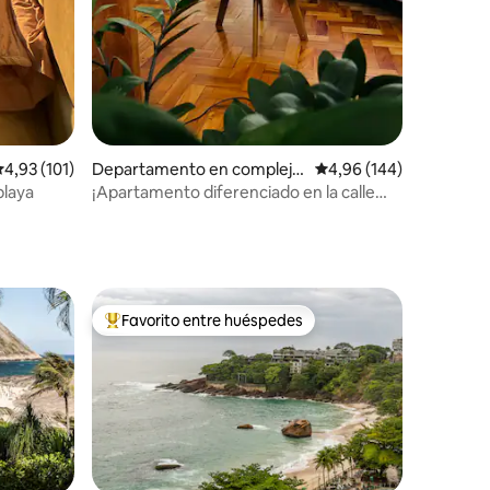
iones
alificación promedio: 4,93 de 5. 101 evaluaciones
4,93 (101)
Departamento en complejo
Calificación promedio: 
4,96 (144)
residencial en Centro
playa
¡Apartamento diferenciado en la calle
Rezende, con 47m2!
Favorito entre huéspedes
Favorito entre los huéspedes más destacados