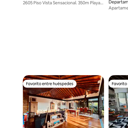
Departam
residencial en Leblon
2605 Piso Vista Sensacional. 350m Playa
residenci
Apartame
Leblon
dormitorio
Favorito entre huéspedes
Favorito
Favorito entre huéspedes
Favorito