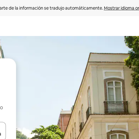
arte de la información se tradujo automáticamente. 
Mostrar idioma or
ho
on las teclas de flecha hacia arriba y hacia abajo o explorá deslizando