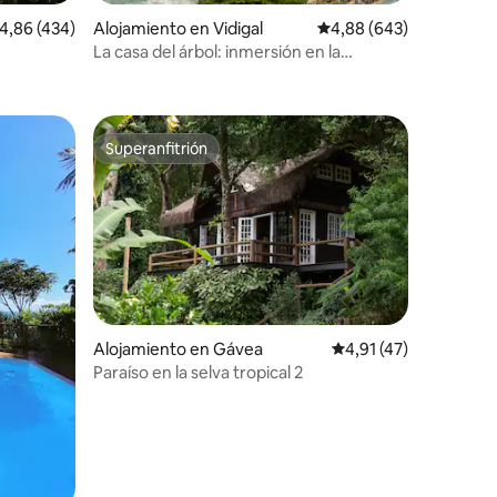
alificación promedio: 4,86 de 5. 434 evaluaciones
4,86 (434)
Alojamiento en Vidigal
Calificación promedio: 
4,88 (643)
La casa del árbol: inmersión en la
iones
naturaleza de Río
Superanfitrión
más destacados
Superanfitrión
Alojamiento en Gávea
Calificación promedio
4,91 (47)
Paraíso en la selva tropical 2