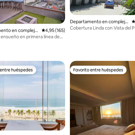
Departamento en complejo
C
residencial en Botafogo
Cobertura Linda con Vista del 
ento en complejo
Calificación promedio: 4,95 de 5. 165 evaluac
4,95 (165)
Azúcar / Urca
l en Barra da Tijuca
ensueño en primera línea de
Río con vistas❤️ impresionantes
4,91 de 5. 148 evaluaciones
 entre huéspedes
Favorito entre huéspedes
 entre huéspedes
Favorito entre huéspedes
4,98 de 5. 140 evaluaciones