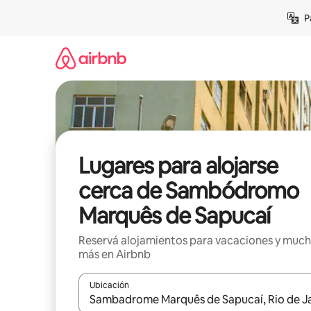
Ir
P
al
contenido
Lugares para alojarse
cerca de Sambódromo
Marquês de Sapucaí
Reservá alojamientos para vacaciones y muc
más en Airbnb
Ubicación
Cuando los resultados estén disponibles, navegá c