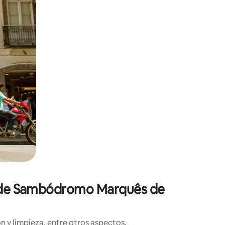
ca de Sambódromo Marquês de
n y limpieza, entre otros aspectos.