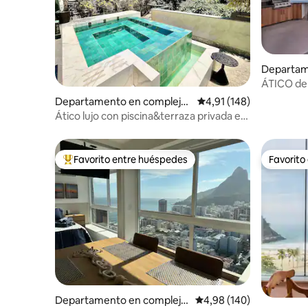
Departam
residencia
ÁTICO de 
playa en 
Departamento en complejo
Calificación promedio: 
4,91 (148)
residencial en Ipanema
Ático lujo con piscina&terraza privada en
Ipanema
Favorito entre huéspedes
Favorito
Favorito entre los huéspedes más destacados
Favorito
Departamento en complejo
Calificación promedio: 
4,98 (140)