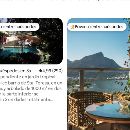
ito entre huéspedes
Favorito entre huéspedes
 entre los huéspedes más destacados
Favorito entre los huéspedes 
huéspedes en Sant
Calificación promedio: 4,99 de 5. 290 evaluac
4,99 (290)
pendiente en jardín tropical
na
lico barrio de Sta. Teresa, en un
4,99 de 5. 172 evaluaciones
uy arbolado de 1000 m² en dos
n la parte inferior se
n 2 unidades totalmente
entes que comparten jardín y
este apartamento y el estudio
cio). Con vistas al Cristo
o), la montaña y el
o (desfiles de Carnaval),