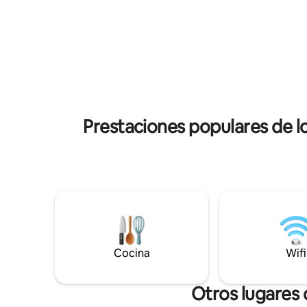
una cocina, una parrilla para asado, una
estamos fr
heladera, una placa de cocción, un
lado de u
microondas, una Airfryer y utensilios de
bistrós. E
cocina. El acceso a la suite es
independi
independiente. La suite está a dos pasos
residen l
del carril bici Rodrigo de Freitas Lagoa, a 5
disponibl
minutos a pie desde los Jardines
Botánicos, a 10 minutos en auto de
Copacabana, Leblon e Ipanema.
Prestaciones populares de 
Cocina
Wifi
Otros lugares