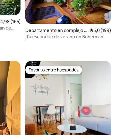
alificación promedio: 4,98 de 5. 165 evaluaciones
4,98 (165)
Pan de
iones
Departamento en complejo r
Calificación promedio:
5,0 (199)
esidencial en Botafogo
¡Tu escondite de verano en Bohemian
Botafogo!
Favorito entre huéspedes
Favorito entre huéspedes