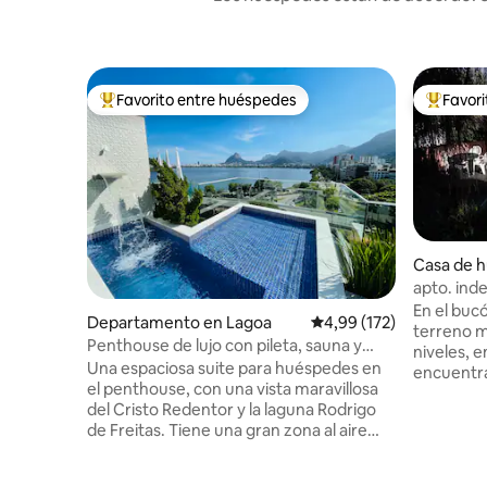
Favorito entre huéspedes
Favor
Favorito entre los huéspedes más destacados
Favorito
Casa de 
a Teresa
apto. inde
con pisci
En el bucó
Departamento en Lagoa
Calificación promedio: 
4,99 (172)
terreno m
Penthouse de lujo con pileta, sauna y
niveles, e
privacidad.
Una espaciosa suite para huéspedes en
encuentra
el penthouse, con una vista maravillosa
independi
del Cristo Redentor y la laguna Rodrigo
piscina: 
de Freitas. Tiene una gran zona al aire
(otro anun
libre con pileta y cascada, un baño de
(Corcovad
visitas, una sauna de vapor con ducha,
Sambódrom