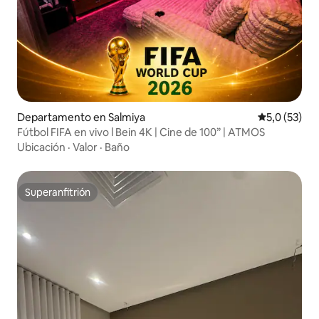
Departamento en Salmiya
Calificación
5,0 (53)
Fútbol FIFA en vivo l Bein 4K | Cine de 100” | ATMOS
Ubicación
·
Valor
·
Baño
Superanfitrión
Superanfitrión