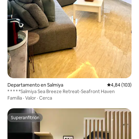
Departamento en Salmiya
Calificación pr
4,84 (103)
* * * * *Salmiya Sea Breeze Retreat-Seafront Haven
Familia
·
Valor
·
Cerca
Superanfitrión
Superanfitrión