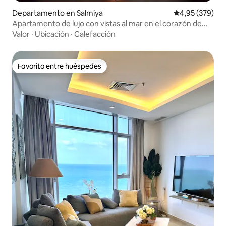
Departamento en Salmiya
Calificación pr
4,95 (379)
Apartamento de lujo con vistas al mar en el corazón de
Salmiya
Valor
·
Ubicación
·
Calefacción
Favorito entre huéspedes
Favorito entre huéspedes