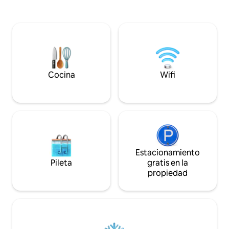
el interior, te reciben unas
impresionantes vistas al mar que llenan
la espaciosa sala de estar, con cómodos
asientos, un gran televisor inteligente y
una zona de comedor. Ropa de cama de
alta calidad con servicios que incluyen
equipo de ejercicio, juguetes para niños
y barra de café. Vistas al mar en todas las
Cocina
Wifi
habitaciones.
Estacionamiento
Pileta
gratis en la
propiedad