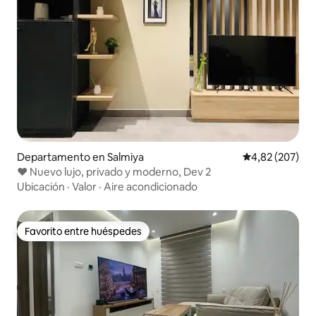
Departamento en Salmiya
Calificación pr
4,82 (207)
♥️ Nuevo lujo, privado y moderno, Dev 2
Ubicación
·
Valor
·
Aire acondicionado
Favorito entre huéspedes
Favorito entre huéspedes