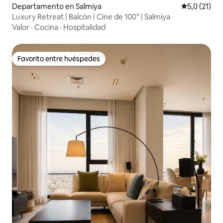
Departamento en Salmiya
Calificación
5,0 (21)
Luxury Retreat | Balcón | Cine de 100” | Salmiya
Valor
·
Cocina
·
Hospitalidad
Favorito entre huéspedes
Favorito entre huéspedes