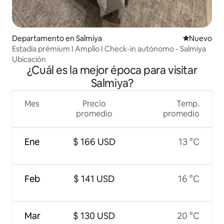
Departamento en Salmiya
Lugar nuevo
Nuevo
Estadía prémium I Amplio I Check-in autónomo - Salmiya
Ubicación
¿Cuál es la mejor época para visitar
Salmiya?
Mes
Precio
Temp.
promedio
promedio
Ene
$ 166 USD
13 °C
Feb
$ 141 USD
16 °C
Mar
$ 130 USD
20 °C