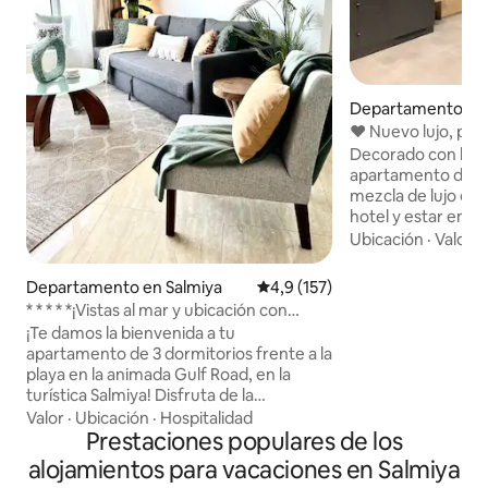
Departamento en 
♥️ Nuevo lujo, pr
Decorado con bue
apartamento de un
mezcla de lujo ent
hotel y estar en casa. Adecuad
estancias románti
Ubicación
·
Valor
·
para huéspedes qu
de alojamiento má
Departamento en Salmiya
Calificación promedio: 4,9 de 5
4,9 (157)
habitación de hotel. Con soluci
* * * * *¡Vistas al mar y ubicación con
modernas y una pr
todas las comodidades!
¡Te damos la bienvenida a tu
colores, nuestro 
apartamento de 3 dormitorios frente a la
equipado con suite
playa en la animada Gulf Road, en la
principal, cocina 
turística Salmiya! Disfruta de la
microondas incorp
combinación perfecta de lujo y
Valor
·
Ubicación
·
Hospitalidad
de 55 pulgadas co
comodidad, lo que lo convierte en la
Prestaciones populares de los
Este alojamiento e
opción ideal para familias que buscan
viajeros y lugareño
alojamientos para vacaciones en Salmiya
una estancia relajante y memorable. En