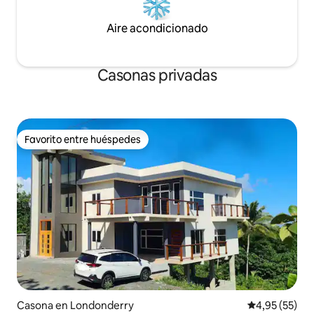
Aire acondicionado
Casonas privadas
Favorito entre huéspedes
Favorito entre huéspedes
Casona en Londonderry
Calificación 
4,95 (55)