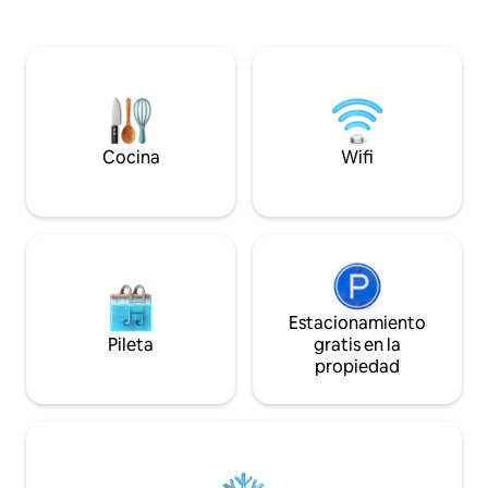
de limpieza avanz
inspirada en la casa del árbol está
capacitado. Constr
diseñada para disfrutar de los
diseñador del mu
maravillosos Pitons y el exuberante
centro vacacional L
entorno tropical. Nuestra popular villa
desarrolla el conc
independiente de un dormitorio y un
abierto y ofrece v
baño con una gran cocina cuenta con un
en todas partes. ¡U
personal muy acogedor, una
extraordinarias q
refrescante piscina de inmersión privada
Cocina
Wifi
persona!
con sal y exuberantes jardines tropicales
que seguramente deleitarán.
Estacionamiento
Pileta
gratis en la
propiedad