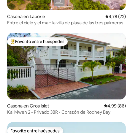
Casona en Laborie
Calificación 
4,78 (72)
Entre el cielo y el mar: la villa de playa de las tres palmeras
Favorito entre huéspedes
Favorito entre los huéspedes más destacados
Casona en Gros Islet
Calificación p
4,99 (86)
Kai Mweh 2 - Privado 3BR - Corazón de Rodney Bay
Favorito entre huéspedes