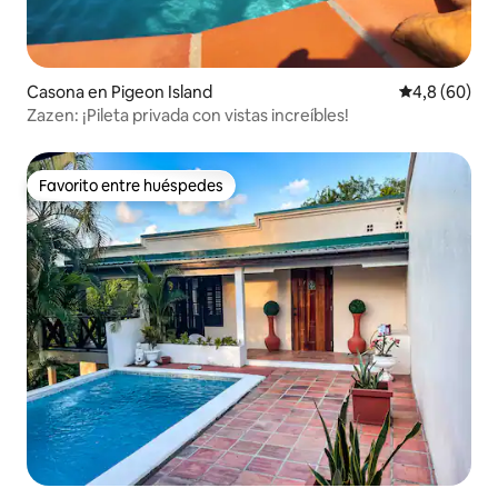
Casona en Pigeon Island
Calificación
4,8 (60)
Zazen: ¡Pileta privada con vistas increíbles!
Favorito entre huéspedes
Favorito entre huéspedes