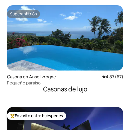
Superanfitrión
Superanfitrión
Casona en Anse Ivrogne
Calificación p
4,87 (67)
Pequeño paraíso
Casonas de lujo
Favorito entre huéspedes
Favorito entre los huéspedes más destacados