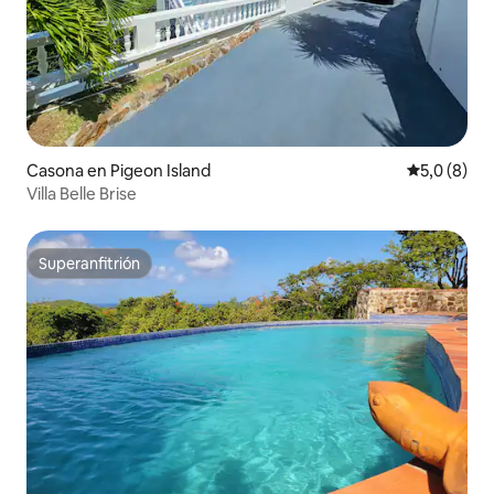
Casona en Pigeon Island
Calificació
5,0 (8)
Villa Belle Brise
Superanfitrión
Superanfitrión