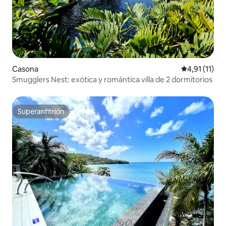
Casona
Calificación 
4,91 (11)
Smugglers Nest: exótica y romántica villa de 2 dormitorios
Superanfitrión
Superanfitrión