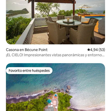
Casona en Bécune Point
Calificación p
4,94 (53)
¡EL CIELO! Impresionantes vistas panorámicas y entorno
privado
Favorito entre huéspedes
Favorito entre huéspedes