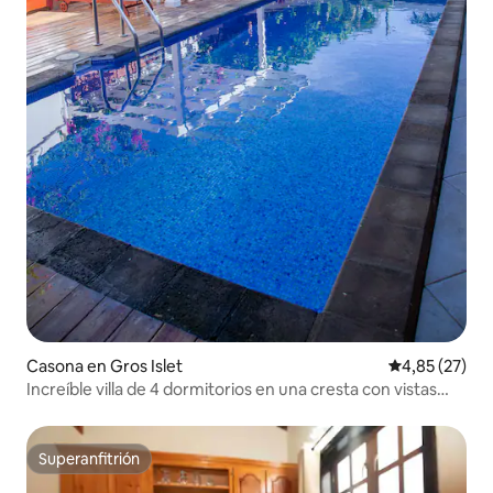
Casona en Gros Islet
Calificación 
4,85 (27)
Increíble villa de 4 dormitorios en una cresta con vistas
fantásticas
Superanfitrión
Superanfitrión