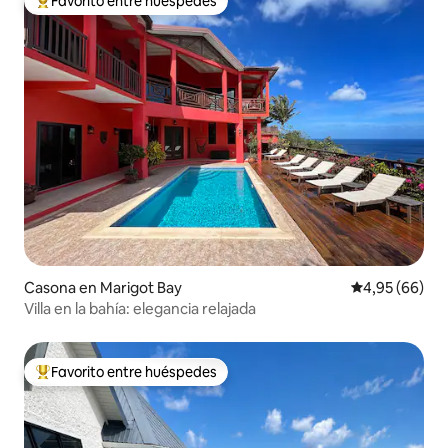
Favorito entre huéspedes
Favorito entre los huéspedes más destacados
Casona en Marigot Bay
Calificación p
4,95 (66)
Villa en la bahía: elegancia relajada
Favorito entre huéspedes
Favorito entre los huéspedes más destacados