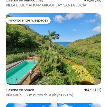
Casona en Marigot Bay
Calificación p
4,98 (59)
VILLA BLUE MAHO-MARIGOT BAY, SANTA LUCÍA
Favorito entre huéspedes
Favorito entre huéspedes
Casona en Soucis
Calificación 
4,95 (22)
Villa Karibu - 2 minutos de la playa (150 m)