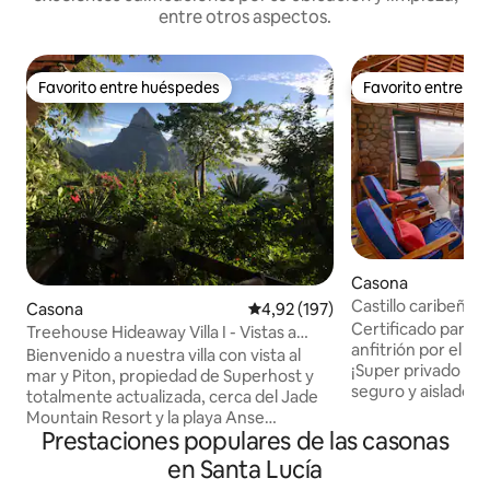
entre otros aspectos.
Favorito entre huéspedes
Favorito entre h
Favorito entre huéspedes
Favorito entre h
Casona
Castillo caribeño Vi
Casona
Calificación promedio: 4,92 de 5
4,92 (197)
Certificado para b
Treehouse Hideaway Villa I - Vistas a
anfitrión por el G
Pitons y al mar
Bienvenido a nuestra villa con vista al
¡Super privado y o
mar y Piton, propiedad de Superhost y
seguro y aislado le
totalmente actualizada, cerca del Jade
multitud! Ofrecem
Mountain Resort y la playa Anse
para el desayuno, 
Prestaciones populares de las casonas
Chastanet, conocida por su excelente
por $20 adicionale
práctica de buceo y esnórquel. Esta
en Santa Lucía
comida. Incorpor
acogedora, romántica y natural villa