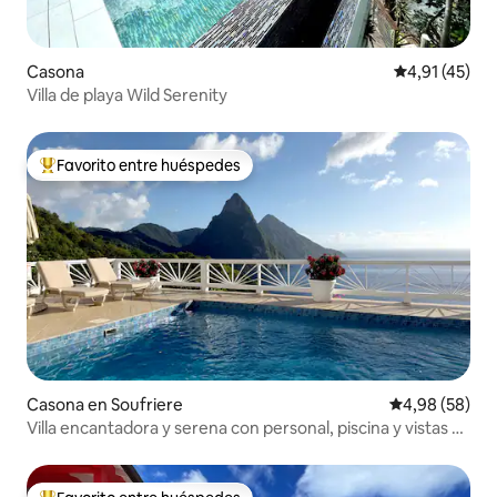
Casona
Calificación 
4,91 (45)
Villa de playa Wild Serenity
Favorito entre huéspedes
Favorito entre los huéspedes más destacados
Casona en Soufriere
Calificación p
4,98 (58)
Villa encantadora y serena con personal, piscina y vistas a
Piton