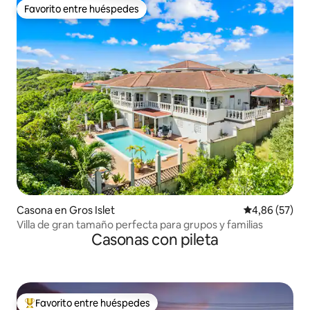
Favorito entre huéspedes
Favorito entre huéspedes
Casona en Gros Islet
Calificación p
4,86 (57)
Villa de gran tamaño perfecta para grupos y familias
Casonas con pileta
Favorito entre huéspedes
Favorito entre los huéspedes más destacados