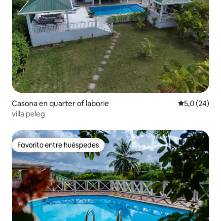
Casona en quarter of laborie
Calificación
5,0 (24)
villa peleg
Favorito entre huéspedes
Favorito entre huéspedes