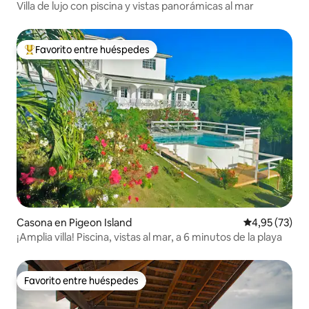
Villa de lujo con piscina y vistas panorámicas al mar
Favorito entre huéspedes
Favorito entre los huéspedes más destacados
Casona en Pigeon Island
Calificación 
4,95 (73)
¡Amplia villa! Piscina, vistas al mar, a 6 minutos de la playa
Favorito entre huéspedes
Favorito entre huéspedes