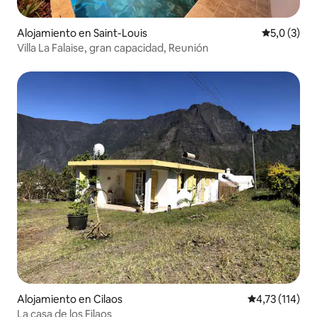
Alojamiento en Saint-Louis
Calificació
5,0 (3)
Villa La Falaise, gran capacidad, Reunión
Alojamiento en Cilaos
Calificación p
4,73 (114)
La casa de los Filaos