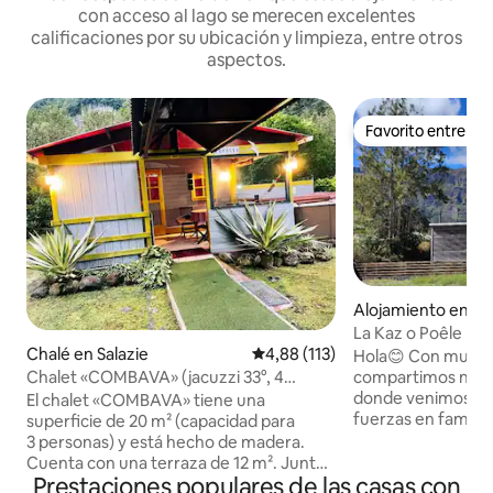
con acceso al lago se merecen excelentes
calificaciones por su ubicación y limpieza, entre otros
aspectos.
Favorito entre h
Favorito entre h
Alojamiento en Ci
La Kaz o Poêle
Chalé en Salazie
Calificación promedio: 4,88 de 5
4,88 (113)
Hola😊 Con mucho
compartimos nues
Chalet «COMBAVA» (jacuzzi 33°, 4
donde venimos re
plazas).
El chalet «COMBAVA» tiene una
fuerzas en familia.
superficie de 20 m² (capacidad para
magnífico circo c
3 personas) y está hecho de madera.
senderismo, ciclis
Cuenta con una terraza de 12 m². Junto
árboles). Venga a 
Prestaciones populares de las casas con
a su casa y a su disposición, un jacuzzi