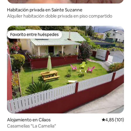
Habitación privada en Sainte Suzanne
Alquiler habitación doble privada en piso compartido
Favorito entre huéspedes
Favorito entre huéspedes
Alojamiento en Cilaos
Calificación p
4,85 (101)
Casamelias "La Camelia"