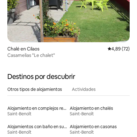
Chalé en Cilaos
Calificación p
4,89 (72)
Casamelias "Le chalet"
Destinos por descubrir
Otros tipos de alojamientos
Actividades
Alojamiento en complejos residenciales
Alojamiento en chalés
Saint-Benoît
Saint-Benoît
Alojamientos con baño en suite
Alojamiento en casonas
Saint-Benoît
Saint-Benoît