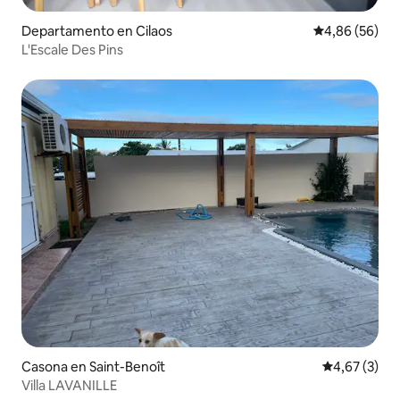
Departamento en Cilaos
Calificación p
4,86 (56)
L'Escale Des Pins
Casona en Saint-Benoît
Calificación
4,67 (3)
Villa LAVANILLE